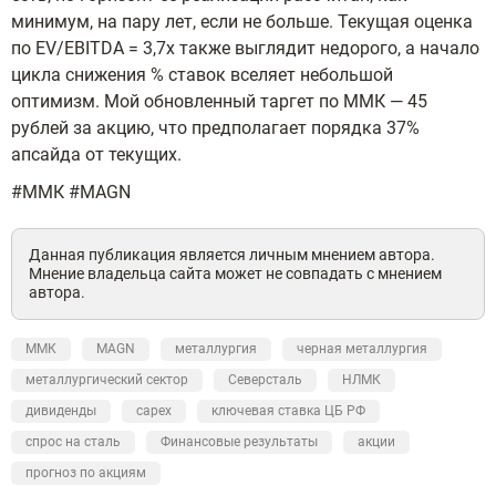
минимум, на пару лет, если не больше. Текущая оценка
по EV/EBITDA = 3,7x также выглядит недорого, а начало
цикла снижения % ставок вселяет небольшой
оптимизм. Мой обновленный таргет по ММК — 45
рублей за акцию, что предполагает порядка 37%
апсайда от текущих.
#ММК #MAGN
Данная публикация является личным мнением автора.
Мнение владельца сайта может не совпадать с мнением
автора.
ММК
MAGN
металлургия
черная металлургия
металлургический сектор
Северсталь
НЛМК
дивиденды
capex
ключевая ставка ЦБ РФ
спрос на сталь
Финансовые результаты
акции
прогноз по акциям