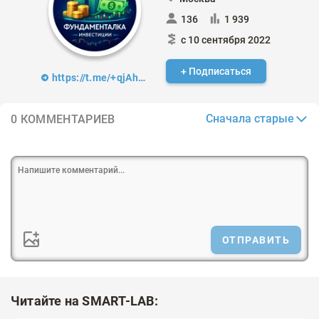
136
1 939
с 10 сентября 2022
+ Подписаться
https://t.me/+qjAh5Jy2tWE0YTJi
Сначала старые
0 КОММЕНТАРИЕВ
ОТПРАВИТЬ
Читайте на SMART-LAB: