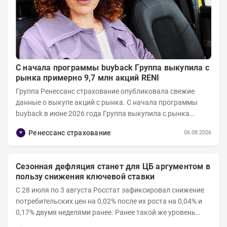
С начала программы buyback Группа выкупила с
рынка примерно 9,7 млн акций RENI
Группа Ренессанс страхование опубликовала свежие
данные о выкупе акций с рынка. C начала программы
buyback в июне 2026 года Группа выкупила с рынка
примерно 9,7 млн акций RENI. Общий уставной...
Ренессанс страхование
06.08.2026
Сезонная дефляция станет для ЦБ аргументом в
пользу снижения ключевой ставки
С 28 июля по 3 августа Росстат зафиксировал снижение
потребительских цен на 0,02% после их роста на 0,04% и
0,17% двумя неделями ранее. Ранее такой же уровень
дефляции отмечался с 13 по 18 мая. При...