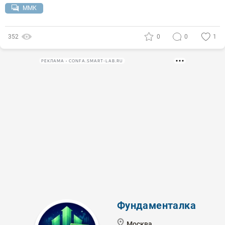
ММК
352
0
0
1
РЕКЛАМА • CONFA.SMART-LAB.RU
Фундаменталка
Москва