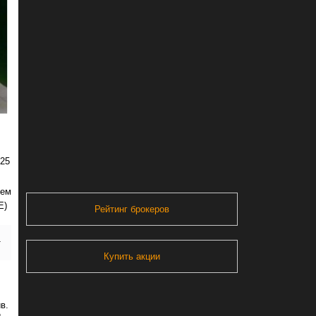
025
нем
E)
Рейтинг брокеров
л
Купить акции
в.
д