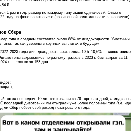
,84 ₽.
ся 1 раз в год, размер по каждому типу акций одинаковый. Отказ от
22 году на фоне понятно чего (повышенной волатильности в экономике).
пов Сбера
змер гэпа в среднем составлял около 88% от дивдоходности. Участники
ь гэпы, так как уверены в крупных выплатах в будущем.
2022–2023 годы див. доходность составляла 10,5–10,6% — сопоставимо
днако гэпы закрывались по-разному: разрыв в 2023 г. был закрыт за 11
2024 г. — только за 153 дня.
ендов;
екорд!);
й гэп за последние 10 лет закрывался за 78 торговых дней, а медианн
 С последней дивотсечки мы отыграли уже более половины гэпа (т.е. ид
яд ли Сбер побьёт свой рекорд позапрошлого года.