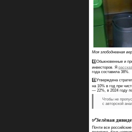
Моя злободневная ве
3️⃣Обыкновенные и п
инвесторов. Я
расска
года составила 38%.
4️⃣Утверждена страте
на 10% в год при чис
— 22%, в 2024 году п
Чтобы не пропу
с авторской ана
✅Зелёная дивид
Почти все российские
политике, банк напра