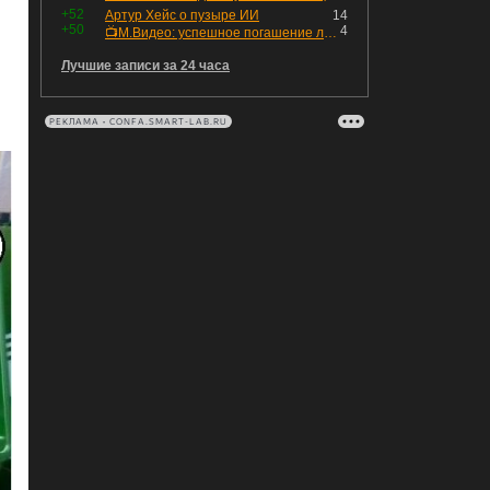
+52
Артур Хейс о пузыре ИИ
14
+50
4
📺М.Видео: успешное погашение любимого флоатера
Лучшие записи за 24 часа
РЕКЛАМА • CONFA.SMART-LAB.RU