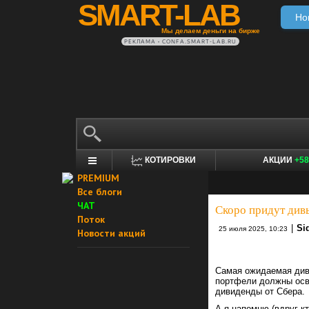
SMART-LAB
Но
Мы делаем деньги на бирже
РЕКЛАМА • CONFA.SMART-LAB.RU
КОТИРОВКИ
АКЦИИ
+58
PREMIUM
Все блоги
ЧАТ
Скоро придут дивы
Поток
|
Si
25 июля 2025, 10:23
Новости акций
Самая ожидаемая диви
портфели должны ос
дивиденды от Сбера.
А я напомню (вдруг кто