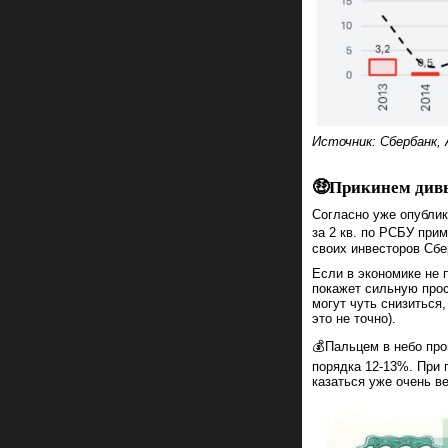
Источник: Сбербанк,
🤑Прикинем дивы
Согласно уже опублик
за 2 кв. по РСБУ при
своих инвесторов Сбе
Если в экономике не 
покажет сильную прос
могут чуть снизиться
это не точно).
💰Пальцем в небо пр
порядка 12-13%. При 
казаться уже очень в