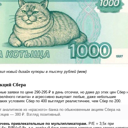
вил новый дизайн купюры в тысячу рублей (мем)
акций Сбера
ые заявки по цене 290-295 ₽ в день отсечки, но даже до этих цен Сбер 
«зелёного гиганта» и агрессивно выкупает любые, даже небольшие
таких условиях Сбер по 400 выглядит реалистичнее, чем Сбер по 200.
т аналитиков из «красного» банка по обыкновенным акциям Сбера на
сяцев — 380 ₽. Взгляд позитивный.
очень привлекательные по мультипликаторам.
P/E = 3,5x при
6х; P/BV=0,8х, т.е. зелёный банк торгуется заметно ниже своего капита