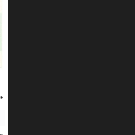
не
ла.