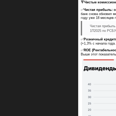
🔻
Чистые комиссион
✅
Чистая прибыль:
вы
банк снова обновил м
году уже 18 месяцев 
Чистая прибыль 
1П2025 по РСБУ:
✅
Розничный кредит
(+1,3% с начала года
✅
ROE (Рентабельнос
Выше этот показатель