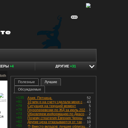
КЕРЫ
+4
ДРУГИЕ
+31
loth
Полезные
Лучшие
Обсуждаемые
+135
Азия. Пятница.
52
+91
10 млн р на счету сделали меня счастливым? Ожидание vs Реальность!
43
+79
Ситуация на текущий момент
5
+79
Грузоперевозки по ЖД за июль 2026 г. — четвёртый месяц подряд роста, чёрные металлы на уровне прошлого года, а каменный уголь в плюсе.
1
и
+73
Обновляем информацию по Диасофту: дивиденды и выкуп
2
ся
+65
Почему стратегия Евгения Черных приведет вас к убыткам в 2026 году
46
+62
Другие цеха отказываются от таких деталей — а мы построили на них производство с оборотом 70 млн
10
+55
2
👌 Вместо вкладов: лучшие облигации — только супер надёжные