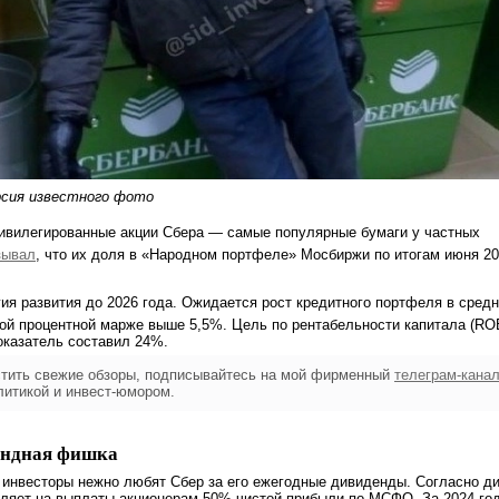
рсия известного фото
ривилегированные акции Сбера — самые популярные бумаги у частных
зывал
, что их доля в «Народном портфеле» Мосбиржи по итогам июня 2
гия развития до 2026 года. Ожидается рост кредитного портфеля в сред
той процентной марже выше 5,5%. Цель по рентабельности капитала (RO
оказатель составил 24%.
стить свежие обзоры, подписывайтесь на мой фирменный
телеграм-кана
литикой и инвест-юмором.
ендная фишка
 инвесторы нежно любят Сбер за его ежегодные дивиденды. Согласно ди
вляет на выплаты акционерам 50% чистой прибыли по МСФО. За 2024 го