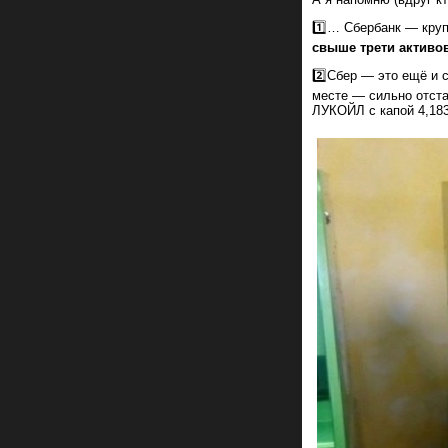
1️⃣… Сбербанк — круп
свыше трети активо
2️⃣Сбер — это ещё и 
месте — сильно отста
ЛУКОЙЛ с капой 4,183