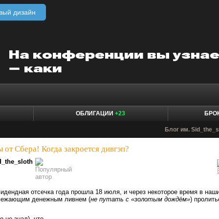
вый дизайн
ОБЛИГАЦИИ
+23
БРО
Блог им. Sid_the_s
 от Сбера! Когда закроется дивгэп?
d_the_sloth
дендная отсечка года прошла 18 июля, и через некоторое время в наш
вежающим денежным ливнем (
не путать с «золотым дождём»
) пролить
 не знал), что...