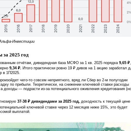
 Альфа-Инвестиции
 за 2025 год
ованным отчётам, дивидендная база МСФО за 1 кв. 2025 порядка
9,65 ₽
,
мерно
9,34 ₽.
Итого практически ровно 19 ₽ дивов на 1 акцию заработал д
р в 1П2025.
произойдет чего-то совсем неприятного, вряд ли Сбер во 2-м полугодии
адку по прибыли. Теоретически, на снижении ключевой ставки расходы
, а доходы — подрасти из-за потенциального оживления кредитования (н
огнозирую
37-38 ₽ дивидендами за 2025 год,
доходность к текущей цене
потенциальной ключевой ставке через 12 месяцев ниже 15%, это будет
есомой выплатой.