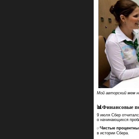
Мой авторский мем на
📊Финансовые п
9 июля Сбер отчиталс
о начинающихся проб
✅
Чистые процентны
в истории Сбера.