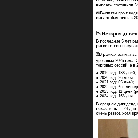
выплаты составили 34
💸Выплаты производят
выплат был лишь в 20
📉История дивгэ
В последние 5 лет ра
рынка готовы выкупат
⏳В рамках выплат за 
уровнями 2025 года. О
торговых сессий, а в 
● 2019 год: 138 дней;
● 2020 год: 26 дней;
● 2021 год: 65 дней;
● 2022 год: без дивид
● 2023 год: 11 дней (р
● 2024 год: 153 дня.
В среднем дивидендны
показатель — 24 дня.
очень резво), хотя вр