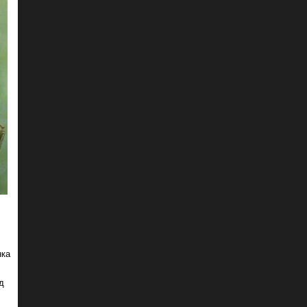
нка
д