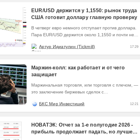
EUR/USD держится у 1,1550: рынок труда
США готовит доллару главную проверку
В четверг евро немного отступает против доллара.
Пара EUR/USD держится около 1,1550 и почти не
выходит за пределы узкого диапазона. Главным...
Артур Идиатулин (Tickmill)
17:29
Маржин-колл: как работает и от чего
защищает
Маржинальная торговля, или торговля с плечом, —
это заключение биржевых сделок с
использованием заемных денежных средств или
БКС Мир Инвестиций
12:21
заемных ценных...
НОВАТЭК: Отчет за 1-е полугодие 2026 -
прибыль продолжает падать, но лучшее
впереди, если не прилетит