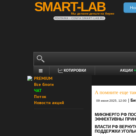
SMART-LAB
Но
Мы делаем деньги на бирже
РЕКЛАМА • CONFA.SMART-LAB.RU
КОТИРОВКИ
АКЦИИ
+
PREMIUM
Все блоги
ЧАТ
А помните еще так
Поток
|
Би
09 июня 2025, 12:00
Новости акций
МИНЭНЕРГО РФ ПОС
ЭФФЕКТИВНЫ ПРИН
ВЛАСТИ РФ ВЕРНУ
ПОДДЕРЖКИ УГОЛЬН