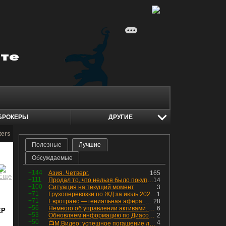
БРОКЕРЫ
ДРУГИЕ
ters
Полезные
Лучшие
Обсуждаемые
+144
Азия. Четверг.
165
+111
Продал то, что нельзя было покупать. Изменения в портфеле
14
+100
Ситуация на текущий момент
3
+71
Грузоперевозки по ЖД за июль 2026 г. — четвёртый месяц подряд роста, чёрные металлы на уровне прошлого года, а каменный уголь в плюсе.
1
+71
Евротранс — гениальная афера. Собрал с инвесторов денег, выплатил дивидендов больше текущей капитализации и ушёл в дефолт
28
+56
Немного об управлении активами. Для заинтересованных
6
ЕР
+53
Обновляем информацию по Диасофту: дивиденды и выкуп
2
+50
4
📺М.Видео: успешное погашение любимого флоатера