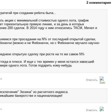
2 комментария
ратегий при создании робота была...
ать акции с минимальной стоимостью одного лота, график
ет горизонтальную прямую линию, и за день в которых
енее 200 сделок. В 2014 году к ним относились ТКСМ, Мечел и
дняемся при проседании на N% от последней открытой сделки,
боначчи (можно и не Фибоначчи, но с Фибоначчи звучало научно-
леднюю открытую сделку при росте на то же самое N%
 тогда в плюсе. И еще с тех времен у меня остался зависший
мере одного лота. Готов подарить кому-нибудь
25
Ответить
исключение" Зюзина" из расчетного индекса.
лижайшем банкротстве и национализации!
01
Ответить