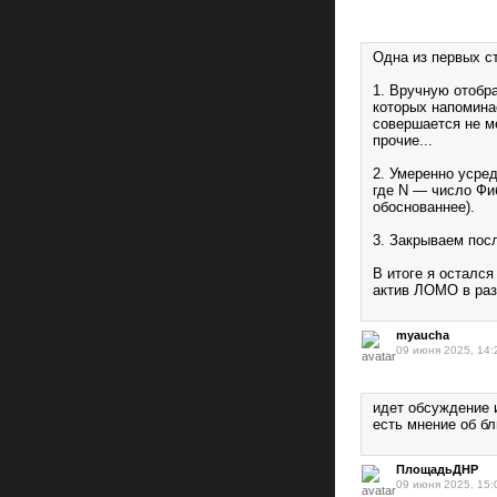
Одна из первых ст
1. Вручную отобр
которых напомина
совершается не м
прочие...
2. Умеренно усре
где N — число Фи
обоснованнее).
3. Закрываем пос
В итоге я остался
актив ЛОМО в раз
myaucha
09 июня 2025, 14:
идет обсуждение 
есть мнение об б
ПлощадьДНР
09 июня 2025, 15: