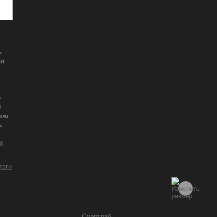
а
ин
о
и
циям
A
X
 тэги
Смартлаб