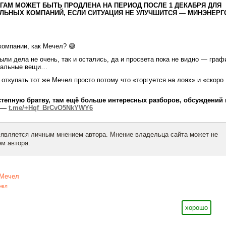
ГАМ МОЖЕТ БЫТЬ ПРОДЛЕНА НА ПЕРИОД ПОСЛЕ 1 ДЕКАБРЯ ДЛЯ
ОЛЬНЫХ КОМПАНИЙ, ЕСЛИ СИТУАЦИЯ НЕ УЛУЧШИТСЯ — МИНЭНЕРГ
компании, как Мечел? 😅
ыли дела не очень, так и остались, да и просвета пока не видно — граф
ечальные вещи…
 откупать тот же Мечел просто потому что «торгуется на лоях» и «скоро
степную братву, там ещё больше интересных разборов, обсуждений 
й —
t.me/+Hqf_BrCvO5NkYWY6
 является личным мнением автора. Мнение владельца сайта может не
м автора.
Мечел
чел
хорошо