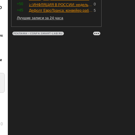
+50
0
📈ИНФЛЯЦИЯ В РОССИИ: недельная дефляция, но в годовом выражении рост 😢
О
+45
Дефолт ЕвроТранса: конвейер работает исправно
5
Лучшие записи за 24 часа
РЕКЛАМА • CONFA.SMART-LAB.RU
ик
и
0