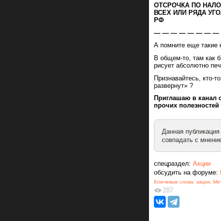
ОТСРОЧКА ПО НАЛО
ВСЕХ ИЛИ РЯДА УГ
РФ
— — — — — — — —
А помните еще такие 
В общем-то, там как б
рисует абсолютно п
Признавайтесь, кто-то
развернут» ?
Приглашаю в канал 
прочих полезносте
Данная публикация
совпадать с мнение
спецраздел:
Акции
обсудить на форуме:
Ключевые слова:
акции
,
Ме
287