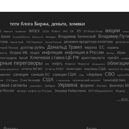
теги блога Биржа, деньги, хомяки
акции
IMOEX
X5
VK
B
OZON
Politico
X5 Retail Group
ethereum
headhunter
SPO
аляск
Владимир Пут
банки
Владимир Зеленский
вклады
Венесуэла
Ближний Восток
итика
денежно-кредитная политика
депозиты
Герман Греф
ГМК Норникель
Группа Позитив
Дональд Трамп
доллар рубль
европа
ЕС
израиль
трий Песков
инфляция
инфляция в России
Индекс МБ
Иран
Индия
мость
ипотека
Ключевая ставка ЦБ РФ
криптовалюта
лукойл
тоги недели
Китай
м.виде
рные переговоры
облигаци
нефть
Новости
мтс
Новатэк
обзор рынка
отчеты МСФО
политсрач
пошлины США
отчеты РСБУ
прогноз по ак
онные результаты
СВО
санкции
санкции США
сбербанк
санкции ЕС
амолет
сбер
сделки M&
США
тинькофф банк
Стив Уиткофф
технический анализ
ров
СПб Биржа
т-технологии
Украина
говые сигналы
форекс
фьючерс MI
транснефть
трейдинг
Фосагро
а России
Эльвира Набиуллина
экспорт нефти из России
Яндекс
ЮГК Южуралзолото
....все
Форумы
Акции