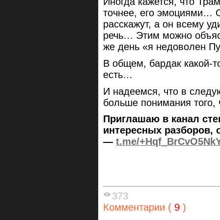
Иногда кажется, что Трам
точнее, его эмоциями… О
расскажут, а он всему у
речь… Этим можно объясн
же день «я недоволен П
В общем, бардак какой-то
есть…
И надеемся, что в следу
больше понимания того,
Приглашаю в канал сте
интересных разборов, 
—
t.me/+Hqf_BrCvO5Nk
373
Комментарии (
9
)