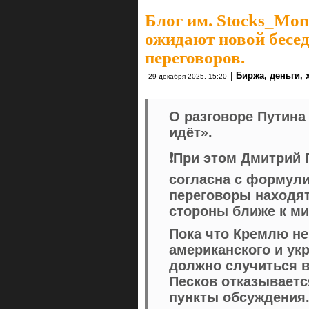
Блог им. Stocks_Mo
ожидают новой бесе
переговоров.
|
Биржа, деньги,
29 декабря 2025, 15:20
О разговоре Путина 
идёт».
❗️При этом Дмитрий
согласна с формули
переговоры находят
стороны ближе к ми
Пока что Кремлю н
американского и ук
должно случиться в
Песков отказывает
пункты обсуждения