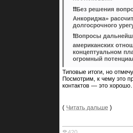
❗️❗️Без решения воп
Анкориджа» рассчи
долгосрочного урег
❗️Вопросы дальнейш
американских отно
концептуальном план
огромный потенциал
Типовые итоги, но отмеч
Посмотрим, к чему это п
контактов — это хорош
(
Читать дальше
)
420