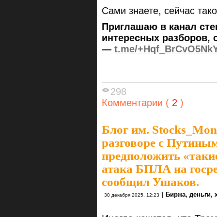
Сами знаете, сейчас тако
Приглашаю в канал сте
интересных разборов, 
—
t.me/+Hqf_BrCvO5Nk
298
Комментарии (
2
)
Блог им. Stocks_Mo
разговоре с Путиным
предположить «таки
атака БПЛА на госр
сообщил Ушаков.
|
Биржа, деньги,
30 декабря 2025, 12:23