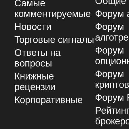
Общие
Самые
комментируемые
Форум 
Новости
Форум
алготре
Торговые сигналы
Форум
Ответы на
опцион
вопросы
Форум
Книжные
крипто
рецензии
Форум 
Корпоративные
Рейтин
брокер