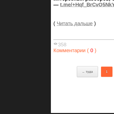
—
t.me/+Hqf_BrCvO5Nk
(
Читать дальше
)
358
Комментарии (
0
)
← туда
1