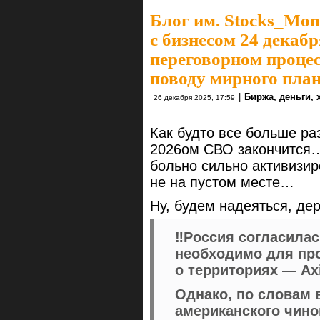
Блог им. Stocks_Mo
с бизнесом 24 декабр
переговорном проце
поводу мирного пла
|
Биржа, деньги,
26 декабря 2025, 17:59
Как будто все больше раз
2026ом СВО закончитс
больно сильно активизир
не на пустом месте…
Ну, будем надеяться, де
‼️Россия согласилас
необходимо для пр
о территориях — Ax
Однако, по словам
американского чинов