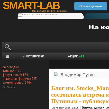
SMART-LAB
Новый дизайн
Мы делаем деньги на бирже
РЕКЛАМА • CONFA.SMART-LAB.RU
КОТИРОВКИ
АКЦИИ
+12
За сегодня
Топиков: 121
форум акций: 174
остальные форумы: 723
комментариев: 1764
за месяц
Блог им. Stocks_Mo
состоялась встреча
Путиным - публикую
|
Биржа, деньги, 
23 января 2026, 12:05