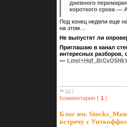
дневного перемирия
короткого срока — A
Под конец недели еще на
на этом…
Не выпустят ли опров
Приглашаю в канал сте
интересных разборов, 
—
t.me/+Hqf_BrCvO5Nk
367
Комментарии (
1
)
Блог им. Stocks_Mo
встречу с Уиткоффо