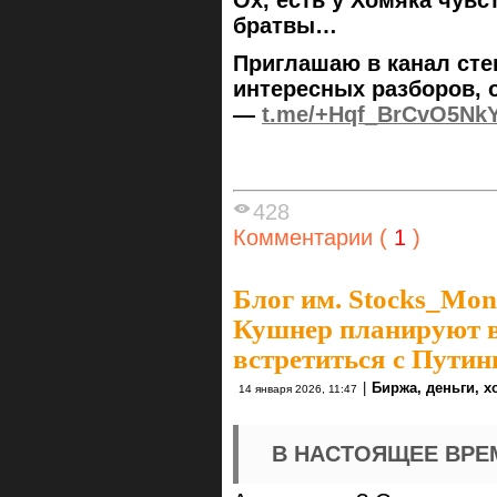
Ох, есть у Хомяка чувс
братвы…
Приглашаю в канал сте
интересных разборов, 
—
t.me/+Hqf_BrCvO5Nk
428
Комментарии (
1
)
Блог им. Stocks_Mo
Кушнер планируют в
встретиться с Пу
|
Биржа, деньги, 
14 января 2026, 11:47
В НАСТОЯЩЕЕ ВРЕ