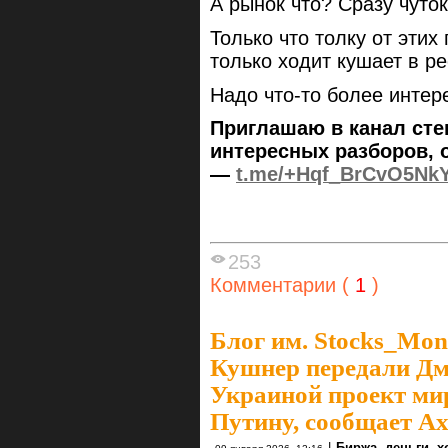
А рынок что? Сразу чут
Только что толку от эти
только ходит кушает в р
Надо что-то более инте
Приглашаю в канал сте
интересных разборов, 
—
t.me/+Hqf_BrCvO5Nk
253
Комментарии (
1
)
Блог им. Stocks_Mo
Кушнер передали Дм
Украиной проект ми
Путину, сообщает Ax
|
Биржа, деньги, 