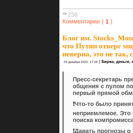
238
Комментарии (
1
)
Блог им. Stocks_Mo
что Путин отверг м
неверна, это не так,
|
Биржа, деньги,
03 декабря 2025, 17:26
Пресс-секретарь пр
общения с пулом по
первый прямой обм
❗️Что-то было приня
неприемлемое. Это
поиска компромисса
❗️Давать прогнозы о