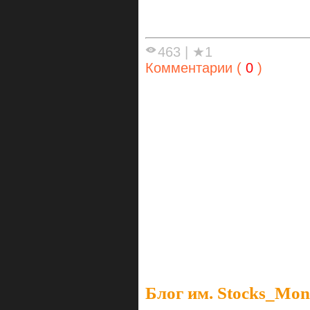
463
|
★1
Комментарии (
0
)
Блог им. Stocks_Mo