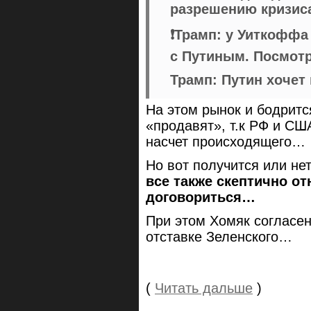
разрешению кризис
❗️Трамп: у Уиткофф
с Путиным. Посмотр
Трамп: Путин хочет
На этом рынок и бодритс
«продавят», т.к РФ и С
насчет происходящего…
Но вот получится или не
все также скептично от
договориться…
При этом Хомяк согласен,
отставке Зеленского…
(
Читать дальше
)