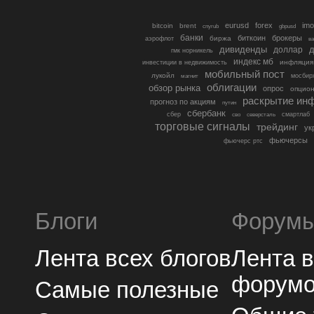
eurusd
forex
imo
bitcoin
brent
cnyrub
gbpusd
банки
биткоин
брокеры
биржа
аэрофлот
в
дивиденды
доллар
д
гмк норникель
индекс мб
инфляция
инвестиции в недвижимость
мобильный пост
лукойл
мосбир
магнит
облигации
обзор рынка
опрос
опцио
раскрытие ин
прогноз по акциям
путин
сбербанк
сбер
северсталь
смартлаб
сво
торговые сигналы
трейдинг
ук
фьючерсы
фьючерс ртс
Блоги
Форум
Лента всех блогов
Лента 
форум
Самые полезные