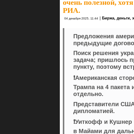
очень полезной, хот
РИА.
|
Биржа, деньги, 
04 декабря 2025, 11:44
Предложения америк
предыдущие догово
Поиск решения укра
задача; пришлось п
пункту, поэтому вс
❗️Американская стор
Трампа на 4 пакета
отдельно.
Представители США
дипломатией.
❗️Уиткофф и Кушнер
в Майами для даль