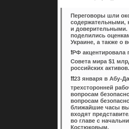
Переговоры шли око
содержательными, 
и доверительными.
поделились оценкам
Украине, а также о 
❗️РФ акцентировала
Совета мира $1 мл
российских активов
❗️❗️23 января в Абу
трехсторонней раб
вопросам безопасно
вопросам безопасно
ближайшие часы выл
входят представит
во главе с начальн
Костюковым.