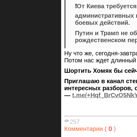
❗️От Киева требует
административных г
боевых действий.
Путин и Трамп не о
рождественском пер
Ну что же, сегодня-завт
Потом нас ждет длинный
Шортить Хомяк бы сейч
Приглашаю в канал сте
интересных разборов, 
—
t.me/+Hqf_BrCvO5Nk
257
Комментарии (
0
)