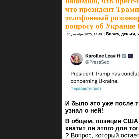
напомню, что пресс-
что президент Трам
телефонный разгово
вопросу об Украине 
|
Биржа, деньги,
30 декабря 2025, 14:49
И было это уже после т
узнал о ней!
В общем, позиции США 
хватит ли этого для то
?
Вопрос, который остае