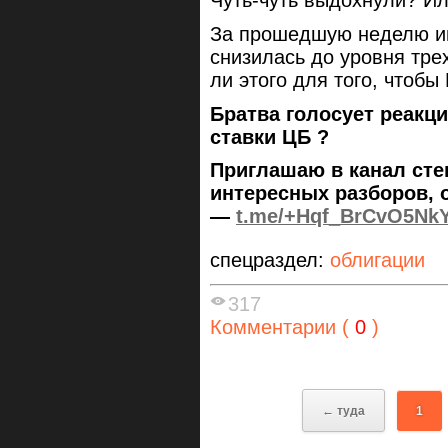
Чуть-чуть выдохнули? Ил
За прошедшую неделю и
снизилась до уровня тр
ли этого для того, чтобы
Братва голосует реакц
ставки ЦБ ?
Приглашаю в канал сте
интересных разборов, 
—
t.me/+Hqf_BrCvO5Nk
спецраздел:
облигации
317
Комментарии (
0
)
← туда
1