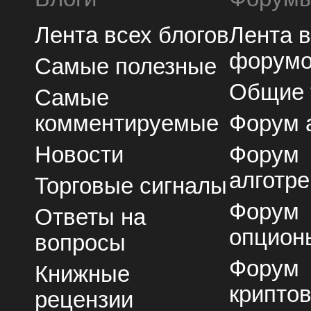
Лента всех блогов
Лента 
форум
Самые полезные
Общие
Самые
комментируемые
Форум 
Новости
Форум
алготре
Торговые сигналы
Форум
Ответы на
опцион
вопросы
Форум
Книжные
крипто
рецензии