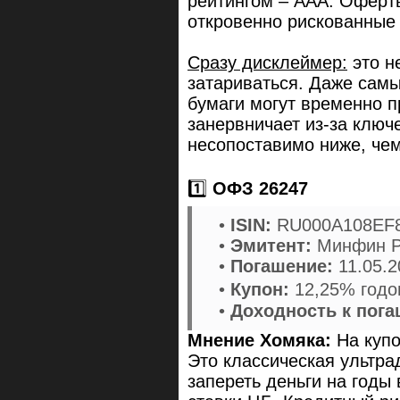
рейтингом – ААА. Оферт
откровенно рискованные 
Сразу дисклеймер:
это н
затариваться. Даже сам
бумаги могут временно п
занервничает из-за ключе
несопоставимо ниже, чем
1️⃣
ОФЗ 26247
•
ISIN:
RU000A108EF
•
Эмитент:
Минфин 
•
Погашение:
11.05.
•
Купон:
12,25% годов
•
Доходность к пог
Мнение Хомяка:
На купо
Это классическая ультрад
запереть деньги на годы