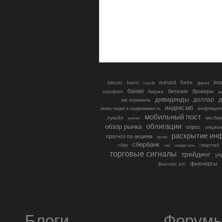
eurusd
forex
imo
bitcoin
brent
cnyrub
gbpusd
банки
биткоин
брокеры
биржа
аэрофлот
в
дивиденды
доллар
д
гмк норникель
индекс мб
инфляция
инвестиции в недвижимость
мобильный пост
лукойл
мосбир
магнит
облигации
обзор рынка
опрос
опцио
раскрытие ин
прогноз по акциям
путин
сбербанк
сбер
северсталь
смартлаб
сво
торговые сигналы
трейдинг
ук
фьючерсы
фьючерс ртс
Блоги
Форум