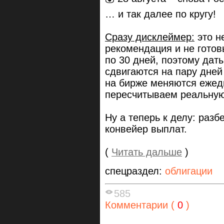
… и так далее по кругу!
Сразу дисклеймер:
это н
рекомендация и не гото
по 30 дней, поэтому дат
сдвигаются на пару дней
на бирже меняются ежедн
пересчитываем реальную
Ну а теперь к делу: разб
конвейер выплат.
(
Читать дальше
)
спецраздел:
облигации
585
Комментарии (
0
)