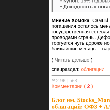
•
Купон
: 16% годовых
•
Доходность к пог
Мнение Хомяка
: Самый 
погашения осталось мень
государственная сетевая
проводами страны. Дефол
торгуется чуть дороже н
ближайшие месяцы – вар
(
Читать дальше
)
спецраздел:
облигации
2.9К
|
★3
Комментарии (
2
)
Блог им. Stocks_Mo
облигаций: ОФЗ + 