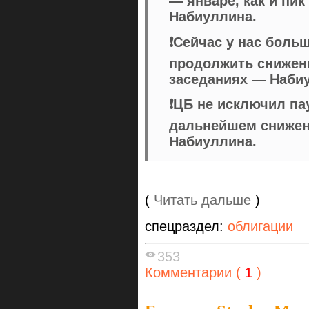
— январе, как и пи
Набиуллина.
❗️Сейчас у нас бол
продолжить снижен
заседаниях — Наби
❗️ЦБ не исключил пау
дальнейшем снижен
Набиуллина.
(
Читать дальше
)
спецраздел:
облигации
353
Комментарии (
1
)