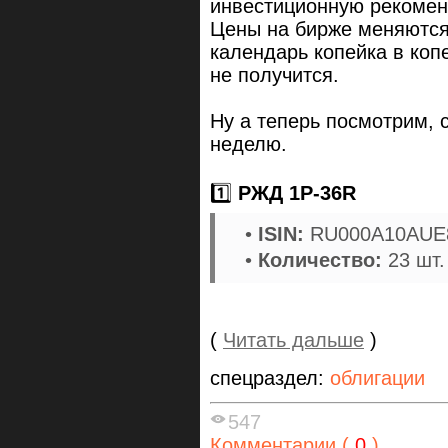
инвестиционную рекомен
Цены на бирже меняются 
календарь копейка в копе
не получится.
Ну а теперь посмотрим, 
неделю.
1️⃣
РЖД 1Р-36R
•
ISIN:
RU000A10AUE
•
Количество:
23 шт.
(
Читать дальше
)
спецраздел:
облигации
547
Комментарии (
0
)