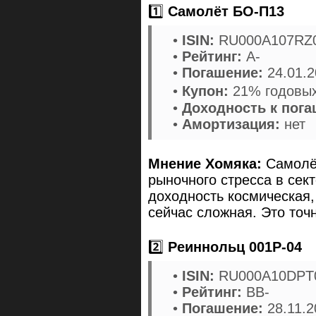
1️⃣
Самолёт БО-П13
•
ISIN:
RU000A107RZ
•
Рейтинг:
A-
•
Погашение:
24.01.2
•
Купон:
21% годовых
•
Доходность к пог
•
Амортизация:
нет
Мнение Хомяка:
Самолёт
рыночного стресса в сект
доходность космическая,
сейчас сложная. Это точ
2️⃣
Реиннольц 001Р-04
•
ISIN:
RU000A10DPT
•
Рейтинг:
BB-
•
Погашение:
28.11.