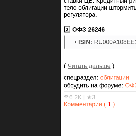
ставки ЦБ. Кредитный ри
тело облигации штормить
регулятора.
2️⃣
ОФЗ 26246
•
ISIN:
RU000A108EE
(
Читать дальше
)
спецраздел:
облигации
обсудить на форуме:
ОФЗ
6.2К
|
★3
Комментарии (
1
)