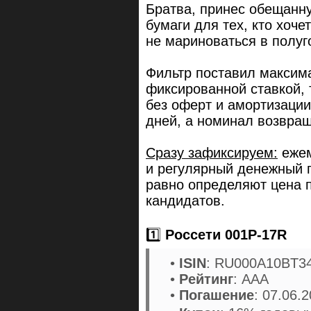
Братва, принес обещанн
бумаги для тех, кто хоче
не мариноваться в полу
Фильтр поставил максим
фиксированной ставкой, 
без оферт и амортизации
дней, а номинал возвращ
Сразу зафиксируем:
ежем
и регулярный денежный п
равно определяют цена п
кандидатов.
1️⃣
Россети 001Р-17R
•
ISIN
: RU000A10BT3
•
Рейтинг
: ААА
•
Погашение
: 07.06.