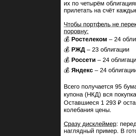
их по четырём облигация
прилетать на счёт каждые
Чтобы портфель не перек
поровну:
💰
Ростелеком
– 24 обли
💰
РЖД
– 23 облигации
💰
Россети
– 24 облигац
💰
Яндекс
– 24 облигаци
Всего получается 95 бума
купона (НКД) вся покупк
Оставшиеся 1 293 ₽ оста
колебания цены.
Сразу дисклеймер
: пере
наглядный пример. В го