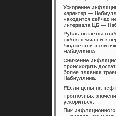
Ускорение инфляции
характер — Набиулл
находится сейчас н
интервала ЦБ — На
Рубль остаётся ста
рубля сейчас и в п
бюджетной политик
Набиуллина.
Снижение инфляцио
происходить достат
более плавная трае
Набиуллина.
❗️❗️Если цены на не
прогнозных значени
ускориться.
Пик инфляционного