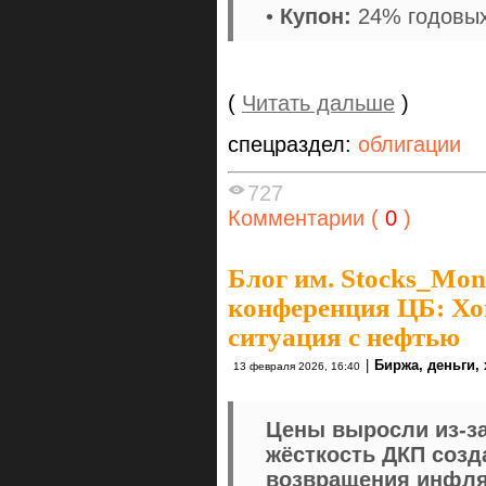
•
Купон:
24% годовых
(
Читать дальше
)
спецраздел:
облигации
727
Комментарии (
0
)
Блог им. Stocks_Mo
конференция ЦБ: Хо
ситуация с нефтью
|
Биржа, деньги,
13 февраля 2026, 16:40
Цены выросли из-за
жёсткость ДКП соз
возвращения инфля