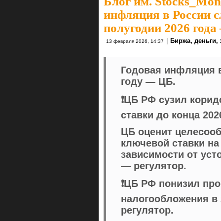
Блог им. Stocks_Mo
инфляция в России 
полугодии 2026 года
|
Биржа, деньги,
13 февраля 2026, 14:37
Годовая инфляция в
году — ЦБ.
❗️ЦБ РФ сузил кори
ставки до конца 202
ЦБ оценит целесоо
ключевой ставки на
зависимости от ус
— регулятор.
❗️ЦБ РФ понизил пр
налогообложения в 2
регулятор.