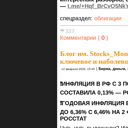
—
t.me/+Hqf_BrCvO5Nk
спецраздел:
облигации
337
Комментарии (
0
)
Блог им. Stocks_Mo
ключевое и наболев
|
Биржа, деньги,
12 февраля 2026, 15:45
❗️ИНФЛЯЦИЯ В РФ С 3 
СОСТАВИЛА 0,13% — Р
❗️ГОДОВАЯ ИНФЛЯЦИЯ 
ДО 6,36% С 6,46% НА 
РОССТАТ