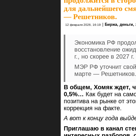
продолжится в сторо
для дальнейшего см
— Решетников.
|
Биржа, деньги,
12 февраля 2026, 16:19
Экономика РФ продол
восстановление ожид
г., но скорее в 2027 
МЭР РФ уточнит свой
марте — Решетников
В общем, Хомяк ждет, ч
0,5%…
Как будет на сам
позитива на рынке от это
коррекция на факте.
А вот к концу года вый
Приглашаю в канал сте
интересных разборов, 