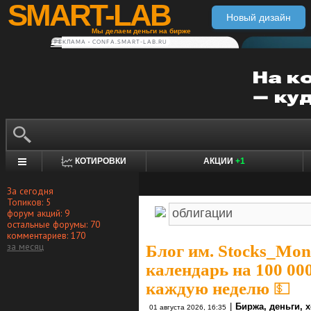
SMART-LAB
Новый дизайн
Мы делаем деньги на бирже
РЕКЛАМА • CONFA.SMART-LAB.RU
КОТИРОВКИ
АКЦИИ
+1
За сегодня
Топиков: 5
форум акций: 9
остальные форумы: 70
комментариев: 170
за месяц
Блог им. Stocks_Mo
календарь на 100 000
каждую неделю 💵
|
Биржа, деньги, 
01 августа 2026, 16:35