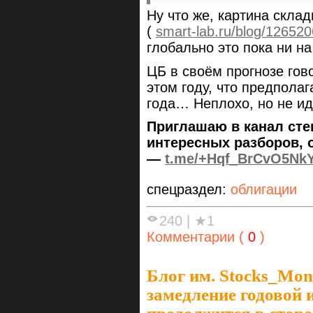
Ну что же, картина склад
(
smart-lab.ru/blog/12652
глобально это пока ни на
ЦБ в своём прогнозе гов
этом году, что предполаг
года… Неплохо, но не 
Приглашаю в канал сте
интересных разборов, 
—
t.me/+Hqf_BrCvO5Nk
спецраздел:
облигации
240
|
★1
Комментарии (
0
)
Блог им. Stocks_Mo
замедление годовой 