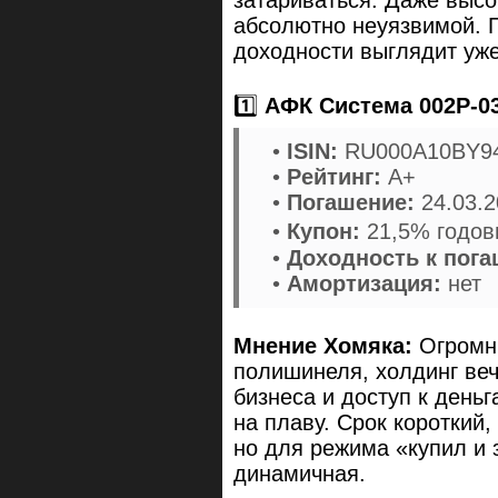
абсолютно неуязвимой. П
доходности выглядит уже
1️⃣
АФК Система 002Р-0
•
ISIN:
RU000A10BY9
•
Рейтинг:
A+
•
Погашение:
24.03.
•
Купон:
21,5% годовы
•
Доходность к пог
•
Амортизация:
нет
Мнение Хомяка:
Огромны
полишинеля, холдинг ве
бизнеса и доступ к день
на плаву. Срок короткий,
но для режима «купил и
динамичная.