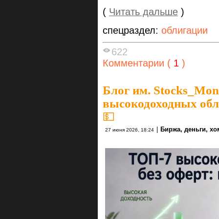
(
Читать дальше
)
спецраздел:
облигации
622
Комментарии (
1
)
Блог им. Stocks_Mo
высокодоходных обл
💵
|
Биржа, деньги, х
27 июня 2026, 18:24