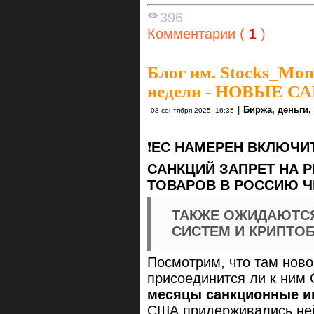
396
Комментарии (
1
)
Блог им. Stocks_Mo
недели - НОВЫЕ С
|
Биржа, деньги,
08 сентября 2025, 16:35
❗️
ЕС НАМЕРЕН ВКЛЮЧИТ
САНКЦИЙ ЗАПРЕТ НА 
ТОВАРОВ В РОССИЮ Ч
ТАКЖЕ ОЖИДАЮТСЯ
СИСТЕМ И КРИПТО
Посмотрим, что там ново
присоединится ли к ни
месяцы санкционные ин
США придерживались ней