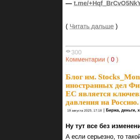
—
t.me/+Hqf_BrCvO5Nk
(
Читать дальше
)
300
Комментарии (
0
)
Блог им. Stocks_Mo
иностранных дел Фи
ЕС является ключев
давления на Россию.
|
Биржа, деньги, 
19 августа 2025, 17:18
Ну тут все без изменен
А если серьезно, то тако