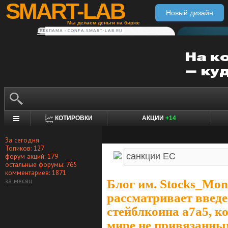
SMART-LAB
Новый дизайн
Мы делаем деньги на бирже
РЕКЛАМА • CONFA.SMART-LAB.RU
КОТИРОВКИ
АКЦИИ
+14
За сегодня
Топиков: 127
форум акций: 179
остальные форумы: 765
комментариев: 1871
за месяц
Блог им. Stocks_Mo
рассматривает введе
стейблкоина a7a5, 
мире не привязанным