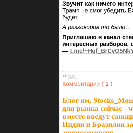
Звучит как ничего инт
Трамп не смог убедить ЕС
будет…
А разговоров то было…
Приглашаю в канал сте
интересных разборов, 
—
t.me/+Hqf_BrCvO5Nk
341
Комментарии (
1
)
Блог им. Stocks_Mo
для рынка сейчас - 
вместе введут санк
Индии и Бразилии за
энергоресурсов