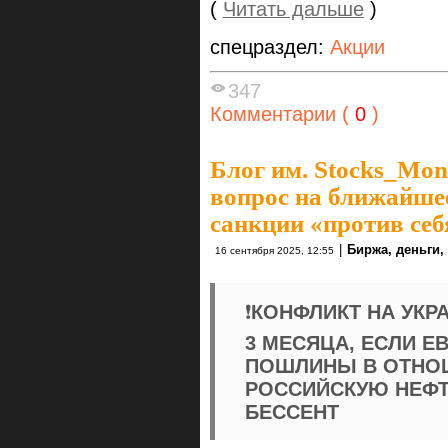
(
Читать дальше
)
спецраздел:
Акции
347
Комментарии (
0
)
Блог им. Stocks_Mo
вопрос на ближайшее
санкции «против себ
|
Биржа, деньги,
16 сентября 2025, 12:55
❗️
КОНФЛИКТ НА УКР
3 МЕСЯЦА, ЕСЛИ Е
ПОШЛИНЫ В ОТНО
РОССИЙСКУЮ НЕФТ
БЕССЕНТ