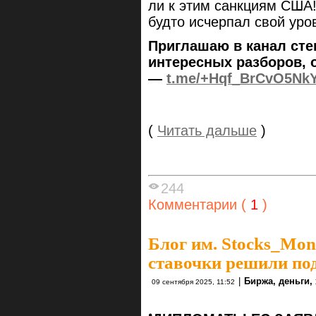
ли к этим санкциям США! 
будто исчерпал свой ур
Приглашаю в канал сте
интересных разборов, 
—
t.me/+Hqf_BrCvO5Nk
(
Читать дальше
)
244
Комментарии (
1
)
Блог им. Stocks_Mo
ставочки решили под
|
Биржа, деньги,
09 сентября 2025, 11:52