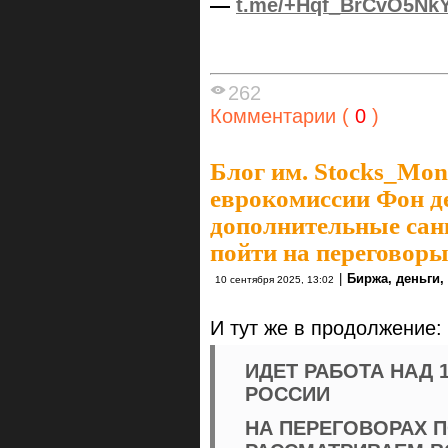
—
t.me/+Hqf_BrCvO5Nk
262
Комментарии (
0
)
Блог им. Stocks_Mo
еврокомиссии Фон д
дополнительные сан
пойти на переговор
|
Биржа, деньги,
10 сентября 2025, 13:02
И тут же в продолжение:
ИДЕТ РАБОТА НАД 
РОССИИ
НА ПЕРЕГОВОРАХ 