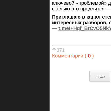
ключевой «проблемой» дл
сколько это продлится 
Приглашаю в канал сте
интересных разборов, 
—
t.me/+Hqf_BrCvO5Nk
371
Комментарии (
0
)
← туда