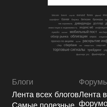
eurusd
forex
imo
bitcoin
brent
cnyrub
gbpusd
банки
биткоин
брокеры
биржа
аэрофлот
в
дивиденды
доллар
д
гмк норникель
индекс мб
инфляция
инвестиции в недвижимость
мобильный пост
лукойл
мосбир
магнит
облигации
обзор рынка
опрос
опцио
раскрытие ин
прогноз по акциям
путин
сбербанк
сбер
северсталь
смартлаб
сво
торговые сигналы
трейдинг
ук
фьючерсы
фьючерс ртс
Блоги
Форум
Лента всех блогов
Лента 
форум
Самые полезные