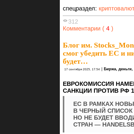
спецраздел:
криптовалю
312
Комментарии (
4
)
Блог им. Stocks_Mo
смог убедить ЕС и н
будет…
|
Биржа, деньги,
17 сентября 2025, 17:54
ЕВРОКОМИССИЯ НАМЕ
САНКЦИИ ПРОТИВ РФ 
ЕС В РАМКАХ НОВЫ
В ЧЕРНЫЙ СПИСОК 
НО НЕ БУДЕТ ВВО
СТРАН — HANDELS