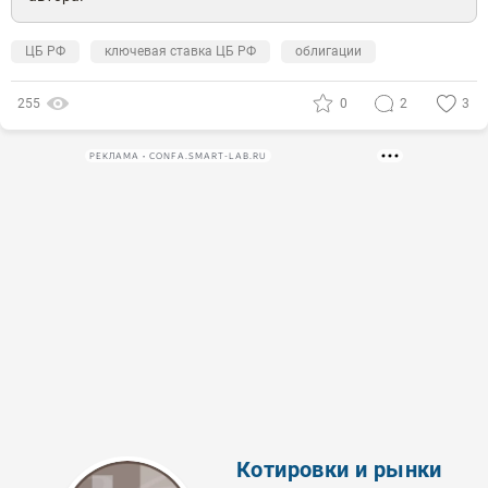
ЦБ РФ
ключевая ставка ЦБ РФ
облигации
255
0
2
3
РЕКЛАМА • CONFA.SMART-LAB.RU
Котировки и рынки