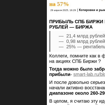
на 57%
|
Котировки и ры
29 апреля 2025, 16:29
ПРИБЫЛЬ СПБ БИРЖИ В
РУБЛЕЙ — БИРЖА
— 21,4 млрд рублей
— 0,98 млрд рубле
— 25% — рентабель
Коллеги, помните как в 
на акциях СПБ Биржи ?
Тогда можно было заб
прибыли
-
smart-lab.ru/b
И после довольно серьез
начали активно восстан
диапазоне около 260-2
В целом, я считаю эту и