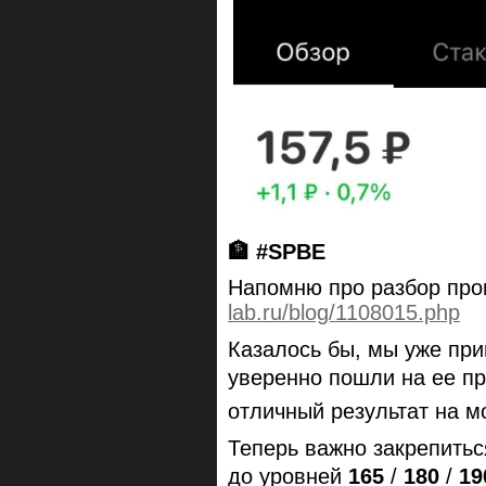
🏦
#SPBE
Напомню про разбор пр
lab.ru/blog/1108015.php
Казалось бы, мы уже при
уверенно пошли на ее пр
отличный результат на мо
Теперь важно закрепитьс
до уровней
165
/
180
/
19