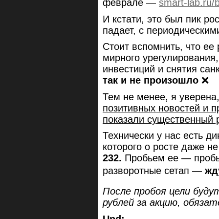
феврале —
smart-lab.ru/
И кстати, это был пик ро
падает, с периодическим
Стоит вспомнить, что ее
мирного урегулирования
инвестиций и снятия са
так и не произошло
❌
Тем не менее, я уверена
позитивных новостей и п
показали существенный р
Технически у нас есть д
которого о росте даже н
232.
Пробьем ее — пробь
разворотные сетап —
жд
После пробоя цели будут
рублей за акцию, обязат
Upd: