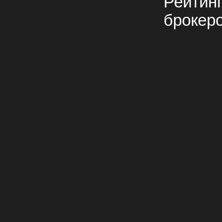
Рейтин
брокер