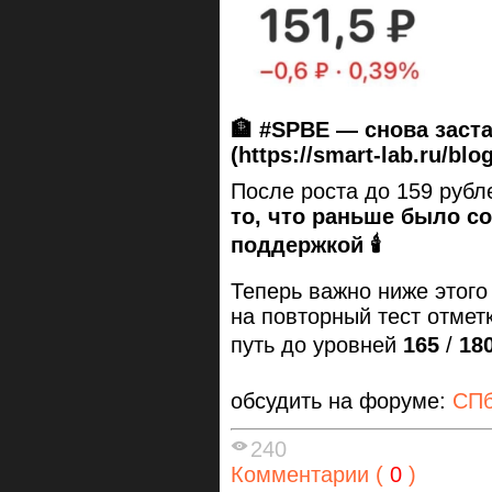
🏦
#SPBE
— снова заста
(https://smart-lab.ru/blo
После роста до 159 рубл
то, что раньше было с
поддержкой 🕯
Теперь важно ниже этого
на повторный тест отмет
путь до уровней
165
/
18
обсудить на форуме:
СПб
240
Комментарии (
0
)