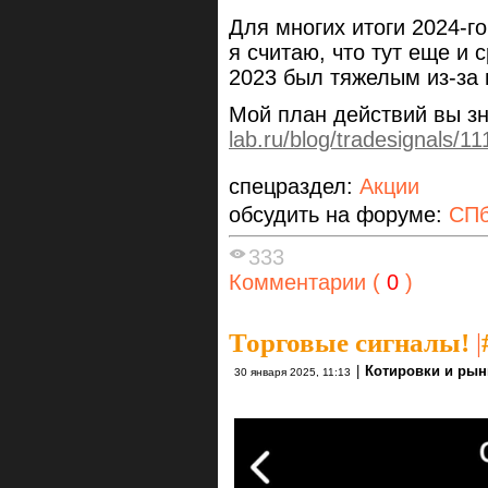
Для многих итоги 2024-г
я считаю, что тут еще и
2023 был тяжелым из-за
Мой план действий вы з
lab.ru/blog/tradesignals/1
спецраздел:
Акции
обсудить на форуме:
СПб
333
Комментарии (
0
)
Торговые сигналы!
|
|
Котировки и рын
30 января 2025, 11:13