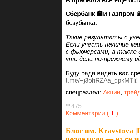
В прибыли все еще ост
Сбербанк
🏦
и Газпром
⛽
безубытка.
Такие результаты с уче
Если учесть наличие ке
с фьючерсами, а также 
что дела по-прежнему ид
Буду рада видеть вас ср
t.me/+j3ohRZAa_dpkMTli!
спецраздел:
Акции
,
трей
475
Комментарии (
1
)
Блог им. Kravstova
|
возле нуля — из сил