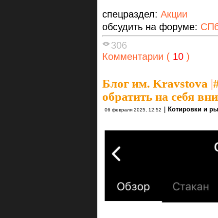
спецраздел:
Акции
обсудить на форуме:
СПб
306
Комментарии (
10
)
Блог им. Kravstova
|
обратить на себя вн
|
Котировки и р
06 февраля 2025, 12:52