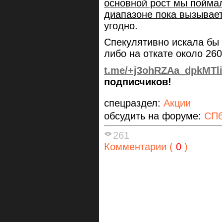
основной рост мы поймал
диапазоне пока вызывает
угодно.
Спекулятивно искала бы 
либо на откате около 260
t.me/+j3ohRZAa_dpkMTl
подписчиков!
спецраздел:
Акции
обсудить на форуме:
СПб
261
Комментарии (
0
)