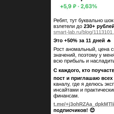
Ребят, тут буквально шо
взлетели до
230+ рубле
smart-lab.ru/blog/1113101
Это +50% за 11 дней
🔥
Рост аномальный, цена с
значений, поэтому у мен
всю прибыль и насладит
С каждого, кто поучаст
пост и приглашаю всех
каналу, где я делюсь эк
инсайтами и практически
финансам.
t.me/+j3ohRZAa_dpkMTl
подписчиков! 😊