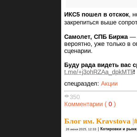
ИКС5
пошел в отскок
, 
закрепиться выше сопро
Самолет
, СПБ Биржа
— 
вероятно, уже только в 
сценарии.
Буду рада видеть вас 
t.me/+j3ohRZAa_dpkMTli
!
спецраздел:
Акции
350
Комментарии (
0
)
Блог им. Kravstova
|
|
Котировки и рынк
26 июня 2025, 12:33