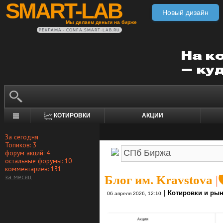
SMART-LAB
Новый дизайн
Мы делаем деньги на бирже
РЕКЛАМА • CONFA.SMART-LAB.RU
КОТИРОВКИ
АКЦИИ
За сегодня
Топиков: 3
форум акций: 4
остальные форумы: 10
комментариев: 131
за месяц
Блог им. Kravstova
|
|
Котировки и ры
06 апреля 2026, 12:10