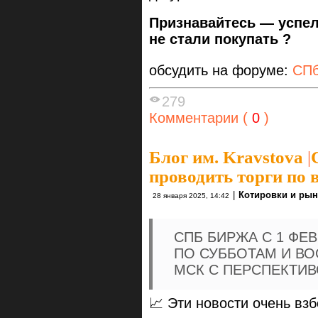
Признавайтесь — успел
не стали покупать ?
обсудить на форуме:
СПб
279
Комментарии (
0
)
Блог им. Kravstova
|
проводить торги по
|
Котировки и ры
28 января 2025, 14:42
СПБ БИРЖА С 1 ФЕ
ПО СУББОТАМ И ВОС
МСК С ПЕРСПЕКТИВ
📈 Эти новости очень в