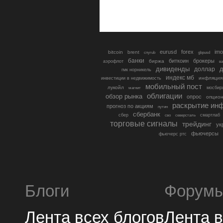
eurusd
forex
imo
bitcoin
brent
cnyrub
gbpusd
банки
биткоин
брокеры
биржа
аэрофлот
в
дивиденды
доллар
д
гмк норникель
индекс мб
инфляция
инвестиции в недвижимость
мобильный пост
лукойл
мосбир
магнит
облигации
обзор рынка
опрос
опцио
раскрытие ин
прогноз по акциям
путин
сбербанк
сбер
северсталь
смартлаб
сво
торговые сигналы
трейдинг
ук
фьючерсы
фьючерс ртс
Блоги
Форум
Лента всех блогов
Лента 