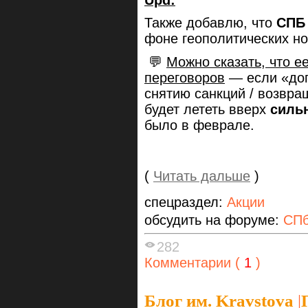
Также добавлю, что
СПБ
фоне геополитических но
💬
Можно сказать, что ее
переговоров
— если «дог
снятию санкций / возвра
будет лететь вверх
силь
было в феврале.
(
Читать дальше
)
спецраздел:
Акции
обсудить на форуме:
СПб
282
Комментарии (
1
)
Блог им. Kravstova
|