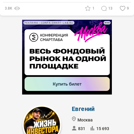
3.8К
1
13
9
РЕКЛАМА • CONFA.SMART-LAB.RU
Евгений
Москва
831
15 693