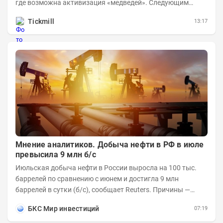
где возможна активизация «медведей». Следующим
ключевым таргетом выступает уровень 1.3860,...
Tickmill
13:17
Мнение аналитиков. Добыча нефти в РФ в июле
превысила 9 млн б/с
Июльская добыча нефти в России выросла на 100 тыс.
баррелей по сравнению с июнем и достигла 9 млн
баррелей в сутки (б/с), сообщает Reuters. Причины —
увеличилась переработка внутри страны и...
БКС Мир инвестиций
07:19