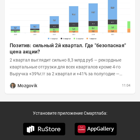
Позитив: сильный 2й квартал. Где "безопасная"
цена акции?
2 квартал выглядит сильно 8,3 млрд руб — рекордные
квартальные отгрузки для всех кварталов кроме 4-го
Выручка +39%г/г за 2 квартал и +41% за полугодие —
очень сильно 👉Рост выручки ПАК...
Mozgovik
11:04
Установите приложение Смартлаба: