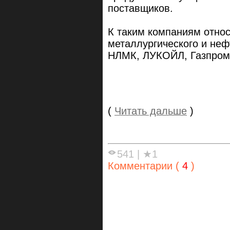
поставщиков.
К таким компаниям отно
металлургического и неф
НЛМК, ЛУКОЙЛ, Газпром,
(
Читать дальше
)
541
|
★1
Комментарии (
4
)