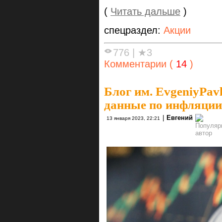
(
Читать дальше
)
спецраздел:
Акции
776
|
★3
Комментарии (
14
)
Блог им. EvgeniyPavl
данные по инфляции 
|
Евгений
13 января 2023, 22:21