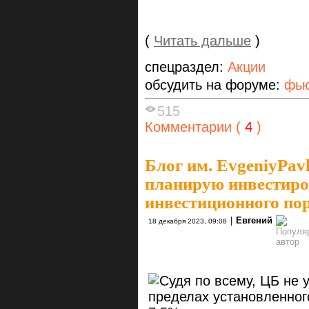
(
Читать дальше
)
спецраздел:
Акции
обсудить на форуме:
фью
515
Комментарии (
4
)
Блог им. EvgeniyPavl
планирую инвестиро
инвестиционного по
|
Евгений
18 декабря 2023, 09:08