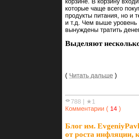
корзине. В корзину вход
которые чаще всего поку
продукты питания, но и 
и т.д. Чем выше уровень
вынуждены тратить денег
Выделяют несколько
(
Читать дальше
)
788
|
★1
Комментарии (
14
)
Блог им. EvgeniyPavl
от роста инфляции,