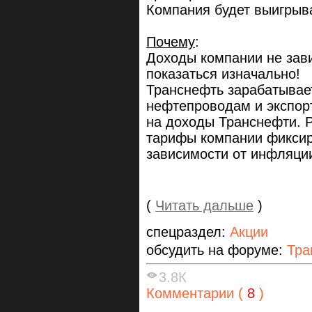
Компания будет выигрыв
Почему
:
Доходы компании не зави
показаться изначально!
Транснефть зарабатывает
нефтепроводам и экспор
на доходы Транснефти. 
тарифы компании фиксир
зависимости от инфляци
(
Читать дальше
)
спецраздел:
Акции
обсудить на форуме:
Тра
3.8К
Комментарии (
8
)