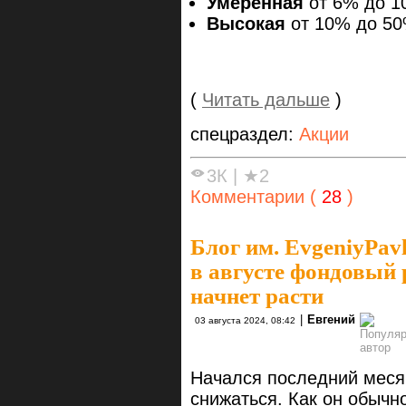
Умеренная
от 6% до 1
Высокая
от 10% до 50
(
Читать дальше
)
спецраздел:
Акции
3К
|
★2
Комментарии (
28
)
Блог им. EvgeniyPavl
в августе фондовый 
начнет расти
|
Евгений
03 августа 2024, 08:42
Начался последний меся
снижаться. Как он обычно