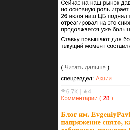
Сейчас на наш рынок дав
но основную роль играет
26 июля наш ЦБ поднял 
отреагировал на это сни
продолжается уже боль
Ставку повышают для бо
текущий момент составл
(
Читать дальше
)
спецраздел:
Акции
6.7К
|
★4
Комментарии (
28
)
Блог им. EvgeniyPavl
напряжение снято, к
собираюсь покупать