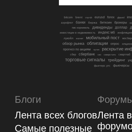
eurusd
forex
imo
bitcoin
brent
cnyrub
gbpusd
банки
биткоин
брокеры
биржа
аэрофлот
в
дивиденды
доллар
д
гмк норникель
индекс мб
инфляция
инвестиции в недвижимость
мобильный пост
лукойл
мосбир
магнит
облигации
обзор рынка
опрос
опцио
раскрытие ин
прогноз по акциям
путин
сбербанк
сбер
северсталь
смартлаб
сво
торговые сигналы
трейдинг
ук
фьючерсы
фьючерс ртс
Блоги
Форум
Лента всех блогов
Лента 
форум
Самые полезные