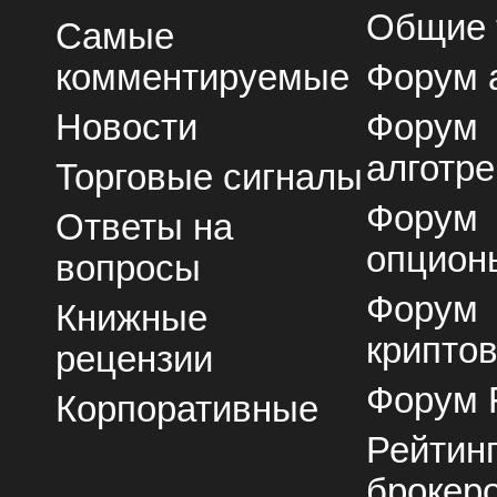
Общие
Самые
комментируемые
Форум 
Новости
Форум
алготре
Торговые сигналы
Форум
Ответы на
опцион
вопросы
Форум
Книжные
крипто
рецензии
Форум 
Корпоративные
Рейтин
брокер