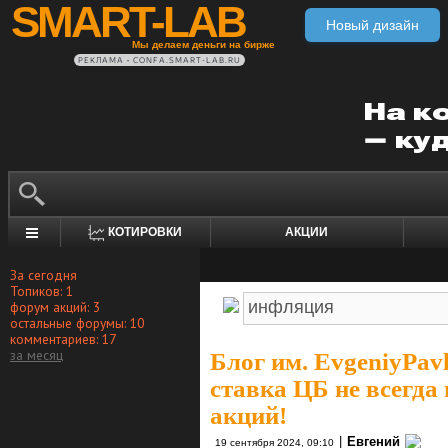
SMART-LAB
Новый дизайн
Мы делаем деньги на бирже
РЕКЛАМА • CONFA.SMART-LAB.RU
КОТИРОВКИ
АКЦИИ
За сегодня
Топиков: 1
форум акций: 3
остальные форумы: 10
комментариев: 17
за месяц
Блог им. EvgeniyPavl
ставка ЦБ не всегда
акций!
|
Евгений
19 сентября 2024, 09:10