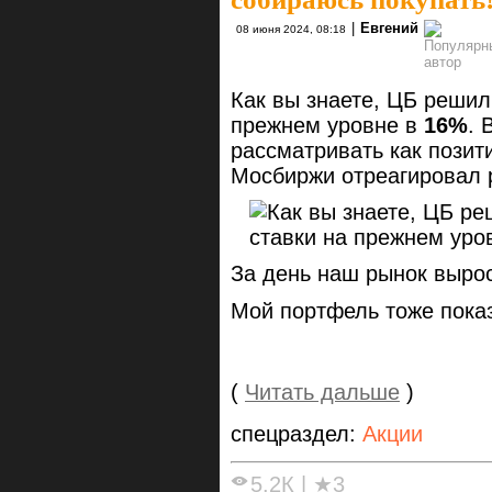
|
Евгений
08 июня 2024, 08:18
Как вы знаете, ЦБ решил
прежнем уровне в
16%
. 
рассматривать как позит
Мосбиржи отреагировал р
За день наш рынок выро
Мой портфель тоже показ
(
Читать дальше
)
спецраздел:
Акции
5.2К
|
★3