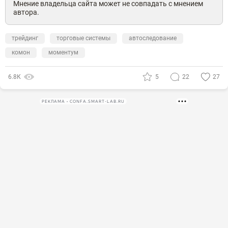
Мнение владельца сайта может не совпадать с мнением
автора.
трейдинг
торговые системы
автоследование
комон
моментум
6.8К
5
22
27
РЕКЛАМА • CONFA.SMART-LAB.RU