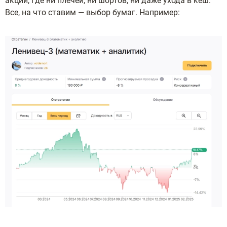
акций, где ни плечей, ни шортов, ни даже ухода в кеш.
Все, на что ставим — выбор бумаг. Например: