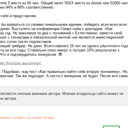
уппе 3 место из 50 чел. Общий зачет 55XX место из более чем 52000 чел
рно 94% и 89% соответственно.
я себя и представляю.
ь бы ворваться со своими гениальными идеями, победить всех-всех-всех
 денег. Выступить на конференции Смарт-лаба с докладом: «Как
за год. Ну максимум за два с половиной.» Естественно, завести свой
нал с сигналами и обязательной меткой «не является инвестиционной
ать сотни тысяч подписчиков.
оящий трейдер. Не дано. Всего-навсего 16 лет ни одного убыточного года
ета за все годы. Стабильно плюс-минус в лучших 10% результатах к
Что и подтвердилось конкурсом. 😎
ших будущих выходных!
. Подобрал, под пост «Как правильно найти себе вторую половинку». Но
ереснее. Так же подходит. А поста о женщинах не будет. Песня все сама
 является личным мнением автора. Мнение владельца сайта может не
м автора.
бербанк
,
трейдинг
,
настоящий трейдер