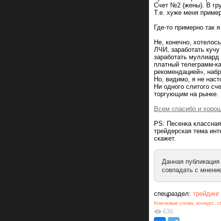
Счет №2 (жены). В гр
Т.е. хуже меня приме
Где-то примерно так 
Не, конечно, хотелос
ЛЧИ, заработать кучу
заработать муллиард 
платный телеграмм-ка
рекомендацией», набр
Но, видимо, я не наст
Ни одного слитого сч
торгующим на рынке. 
Всем спасибо и хоро
PS: Песенка классная
трейдерская тема инт
скажет.
Данная публикация
совпадать с мнение
спецраздел:
трейдинг
Ключевые слова:
конкурс
,
с
636