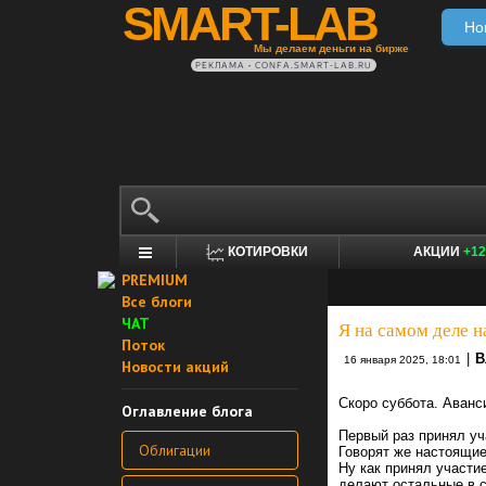
SMART-LAB
Но
Мы делаем деньги на бирже
РЕКЛАМА • CONFA.SMART-LAB.RU
КОТИРОВКИ
АКЦИИ
+12
PREMIUM
Все блоги
ЧАТ
Я на самом деле н
Поток
|
В
16 января 2025, 18:01
Новости акций
Скоро суббота. Аванс
Оглавление блога
Первый раз принял уч
Облигации
Говорят же настоящие
Ну как принял участие
делают остальные в с