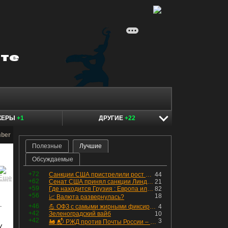
КЕРЫ
+1
ДРУГИЕ
+22
mber
Полезные
Лучшие
Обсуждаемые
+72
Санкции США пристрелили рост акций в России
44
+62
Сенат США принял санкции Линдси Грэма против России
21
+59
Где находится Грузия : Европа или Азия
82
+56
18
📈 Валюта развернулась?
.
+46
💪 ОФЗ с самыми жирными фиксированными купонами
4
+42
Зеленоградский вайб
10
+42
3
🚂 📬 РЖД против Почты России – Какие облигации выбрать?
У