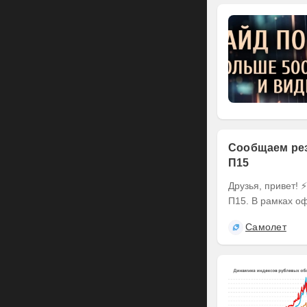
Сообщаем рез
П15
Друзья, привет! ⚡️ Делимся итогами оферты по выпуску наших облигаций серии БО-
П15. В рамках оф
Самолет