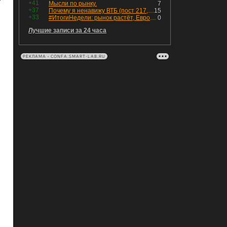
+41
Мысли по рынку.
7
+37
Почему я ненавижу ВТБ (пост 217, 12+)
15
+33
#ИтогиНедели: рынок растёт, ЕвроТранс трещит
0
Лучшие записи за 24 часа
РЕКЛАМА • CONFA.SMART-LAB.RU