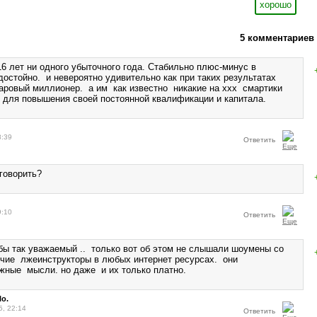
хорошо
5 комментариев
6 лет ни одного убыточного года. Стабильно плюс-минус в
достойно. и невероятно удивительно как при таких результатах
овый миллионер. а им как известно никакие на ххх смартики
я для повышения своей постоянной квалификации и капитала.
8:39
Ответить
говорить?
9:10
Ответить
 так уважаемый .. только вот об этом не слышали шоумены со
очие лжеинструкторы в любых интернет ресурсах. они
жные мысли. но даже и их только платно.
lo.
5, 22:14
Ответить