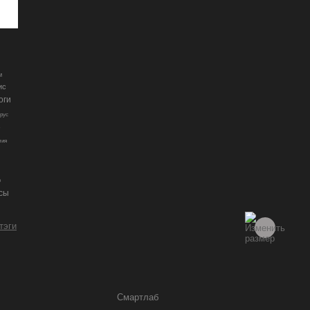
м
ис
оги
рус
5
мия
е
сы
 тэги
Смартлаб