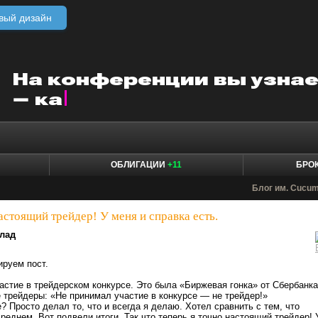
вый дизайн
ОБЛИГАЦИИ
+11
БРО
Блог им. Cucu
астоящий трейдер! У меня и справка есть.
лад
ируем пост.
астие в трейдерском конкурсе. Это была «Биржевая гонка» от Сбербанка
 трейдеры: «Не принимал участие в конкурсе — не трейдер!»
? Просто делал то, что и всегда я делаю. Хотел сравнить с тем, что
реднем. Вот подвели итоги. Так что теперь я точно настоящий трейдер! 