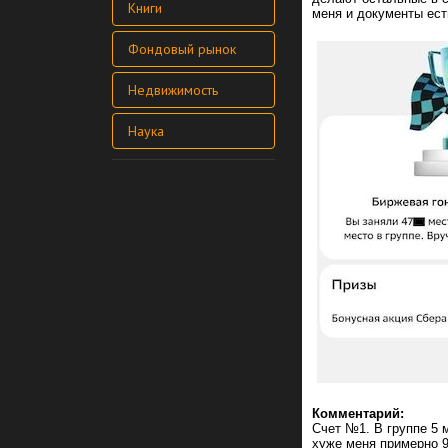
Книги
меня и документы ест
Фондовый рынок
Недвижимость
Наука
Комментарий:
Счет №1. В группе 5 м
хуже меня примерно 