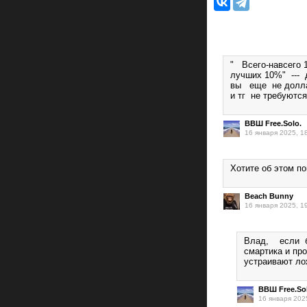
" Всего-навсего 1
лучших 10%" --- 
вы еще не доллар
и тг не требуютс
ВВШ Free.Solo.
16 января 2025, 1
Хотите об этом по
Beach Bunny
16 января 2025, 1
Влад, если бы
смартика и пр
устраивают ло
ВВШ Free.So
16 января 202