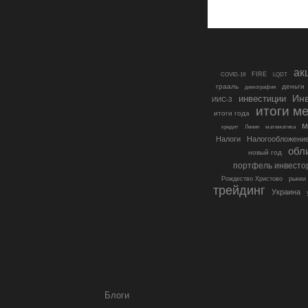
ак
FIRE
COVID-19
LQDT
грааль
деньги
демография
Инв
инвестиции
ИИС-3
итоги м
итоги года
м
кредит
Ленин
математика
Налоги
Налогообложение
обл
новый год
портфель инвесто
Рождество Христово
рынки
трейдинг
Украина
Блоги