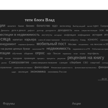
теги блога Влад
ции
богатство
бизнес
анализ
ВДО
банки
велосипед
Газпро
Выбор акциий
вычет НДФЛ
доходность
и
дети и деньги
Депозиты
дефолт
доллар
доходности
жизнь
закрытие позиции
ЗОЖ
естиции в недвижимость
ит
история
инфляция
институты
инфоцыгане
интернет
есяца
карьера
капитал
КОНКУРС
книги об инвестировании
Книги по трейдингу
Ковид
коронави
мобильный пост
енеджмент
Москва
на пенсию в 3
мировые финансы
мошенники
недвижимость
 на рынке ценных бумаг
население РФ
недвижимость в РФ
Нобелевская пре
игации
опрос
портфель
обучение
общение
офз
Пенсия
перемены
план
планы
рецензия на книгу
ра
праздник
провинция
поэзия
прогресс
проценты
рецензия
Саморазвитие
сбербанк
самосовершенствование
санкции
СВО
смартлаб
рынок
солнц
финан
философия
управление
управление активами
Финансовая грамотность
финансовая математика
экономика
эволюция
экономика России
шарп
....все
Форумы
Акции