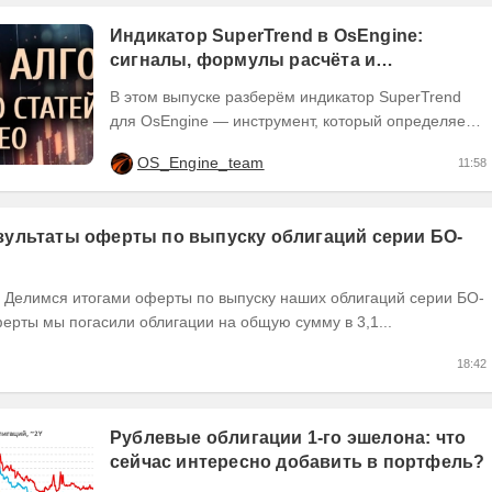
Индикатор SuperTrend в OsEngine:
сигналы, формулы расчёта и
бесплатный робот.
В этом выпуске разберём индикатор SuperTrend
для OsEngine — инструмент, который определяет
направление тренда через текущую цену и
OS_Engine_team
11:58
рыночную...
ультаты оферты по выпуску облигаций серии БО-
ерты мы погасили облигации на общую сумму в 3,1...
18:42
Рублевые облигации 1-го эшелона: что
сейчас интересно добавить в портфель?