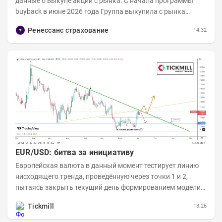
данные о выкупе акций с рынка. C начала программы
buyback в июне 2026 года Группа выкупила с рынка
примерно 9,7 млн акций RENI. Общий уставной...
Ренессанс страхование
14:32
EUR/USD: битва за инициативу
Европейская валюта в данный момент тестирует линию
нисходящего тренда, проведённую через точки 1 и 2,
пытаясь закрыть текущий день формированием модели
медвежьего поглощения. Для продавцов это...
Tickmill
13:26