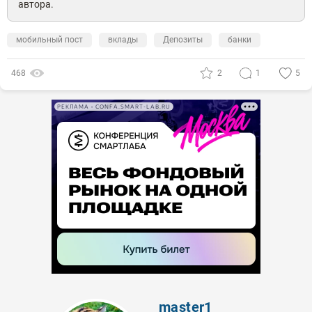
автора.
мобильный пост
вклады
Депозиты
банки
468
2
1
5
РЕКЛАМА • CONFA.SMART-LAB.RU
master1