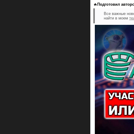
🔥
Подготовил авторс
Все важные нов
найти в моем
те