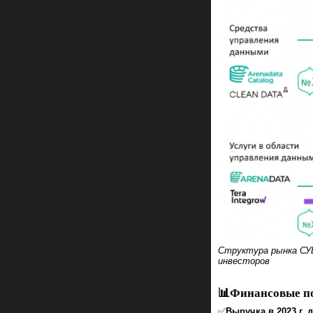
Структура рынка СУБ
инвесторов
📊Финансовые по
✅
Выручка в 2023 г. д