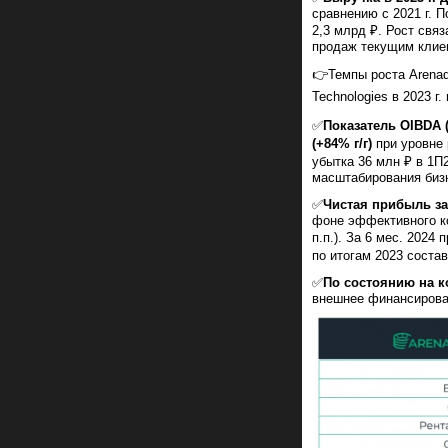
сравнению с 2021 г. П
2,3 млрд ₽. Рост свя
продаж текущим клие
👉Темпы роста Arenad
Technologies в 2023 г
✅
Показатель OIBDA 
(+84% г/г)
при уровне 
убытка 36 млн ₽ в 1П2
масштабирования биз
✅
Чистая прибыль за 
фоне эффективного ко
п.п.). За 6 мес. 202
по итогам 2023 состав
✅
По состоянию на к
внешнее финансирован