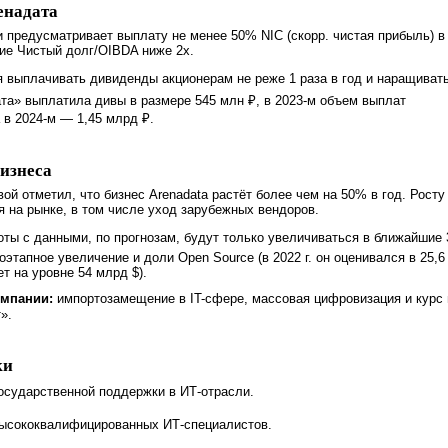
енадата
 предусматривает выплату не менее 50% NIC (скорр. чистая прибыль) в
ие Чистый долг/OIBDA ниже 2х.
 выплачивать дивиденды акционерам не реже 1 раза в год и наращиват
дата» выплатила дивы в размере 545 млн ₽, в 2023-м объем выплат
 в 2024-м — 1,45 млрд ₽.
изнеса
ой отметил, что бизнес Arenadata растёт более чем на 50% в год. Росту
я на рынке, в том числе уход зарубежных вендоров.
ты с данными, по прогнозам, будут только увеличиваться в ближайшие 
оэтапное увеличение и доли Open Source (в 2022 г. он оценивался в 25,6
т на уровне 54 млрд $).
омпании:
импортозамещение в IT-сфере, массовая цифровизация и курс 
».
ки
осударственной поддержки в ИТ-отрасли.
ысококвалифицированных ИТ-специалистов.