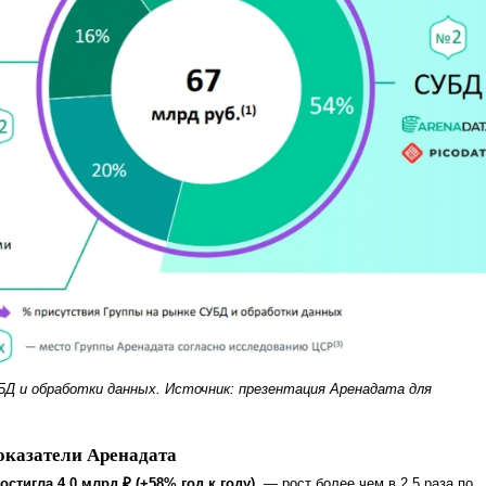
Д и обработки данных. Источник: презентация Аренадата для
казатели Аренадата
остигла 4,0 млрд ₽ (+58% год к году)
— рост более чем в 2,5 раза по