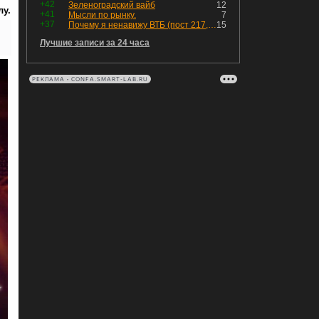
+42
Зеленоградский вайб
12
лу.
+41
Мысли по рынку.
7
+37
Почему я ненавижу ВТБ (пост 217, 12+)
15
Лучшие записи за 24 часа
РЕКЛАМА • CONFA.SMART-LAB.RU