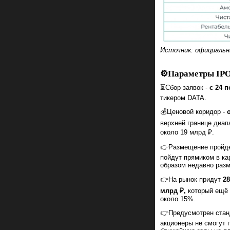
Источник: официаль
⚙️Параметры IPO
⏳Сбор заявок -
с 24 п
тикером DATA.
💰Ценовой коридор -
верхней границе диап
около 19 млрд ₽.
👉Размещение пройд
пойдут прямиком в ка
образом недавно ра
👉На рынок придут
2
млрд ₽,
который ещё 
около 15%.
👉Предусмотрен станд
акционеры не смогут 