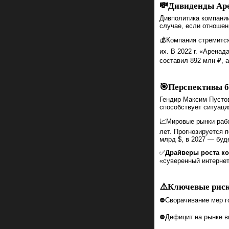
💸Дивиденды Ар
Дивполитика компании
случае, если отношен
💰Компания стремится
их. В 2022 г. «Арена
составил 892 млн ₽, а
🎯Перспективы б
Гендир Максим Пустов
способствует ситуаци
📈Мировые рынки рабо
лет. Прогнозируется п
млрд $, в 2027 — буде
✅
Драйверы роста к
«суверенный интернет
⚠️Ключевые рис
⛔Сворачивание мер г
⛔Дефицит на рынке в