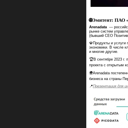
🌐Эмитент: ПАО 
Arenadata
— российск
рынке систем управле
(бывший CEO Позитив
💎Продукты и услуги 
экономики. В числе к
и многие другие.
🏆В сентябре 2023 г.
проекта с открытым ко
🌍Arenadata постепен
бизнеса на страны Пе
📍
Презентация для и