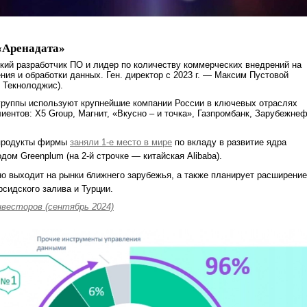
«Аренадата»
ий разработчик ПО и лидер по количеству коммерческих внедрений на
ния и обработки данных. Ген. директор с 2023 г. — Максим Пустовой
 Текнолоджис).
группы используют крупнейшие компании России в ключевых отраслях
лиентов: X5 Group, Магнит, «Вкусно – и точка», Газпромбанк, Зарубежне
 продукты фирмы
заняли 1-е место в мире
по вкладу в развитие ядра
дом Greenplum (на 2-й строчке — китайская Alibaba).
но выходит на рынки ближнего зарубежья, а также планирует расширение
рсидского залива и Турции.
нвесторов (сентябрь 2024)