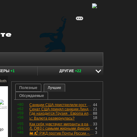
КЕРЫ
+1
ДРУГИЕ
+22
loth
Полезные
Лучшие
Обсуждаемые
+80
Санкции США пристрелили рост акций в России
44
+62
Сенат США принял санкции Линдси Грэма против России
21
+59
Где находится Грузия : Европа или Азия
88
+56
18
📈 Валюта развернулась?
+55
Как себя чувствуют мигранты в раю, в который они так стремились
33
+51
💪 ОФЗ с самыми жирными фиксированными купонами
4
до
+46
3
🚂 📬 РЖД против Почты России – Какие облигации выбрать?