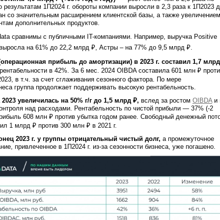
о результатам 1П2024 г. обороты компании выросли в 2,3 раза к 1П2023 
зан со значительным расширением клиентской базы, а также увеличение
нтам дополнительных продуктов.
ata сравнимы с публичными IT-компаниями. Например, выручка Positive
. выросла на 61% до 22,2 млрд ₽, Астры – на 77% до 9,5 млрд ₽.
(операционная прибыль до амортизации) в 2023 г. составил 1,7 млрд
рентабельности в 42%. За 6 мес. 2024 OIBDA составила 601 млн ₽ прот
023, в т.ч. за счет сглаживания сезонного фактора. По мере
неса группа продолжает поддерживать высокую рентабельность.
2023 увеличилась на 50% г/г до 1,5 млрд ₽,
вслед за ростом
OIBDA
и 
нтроля над расходами. Рентабельность по чистой прибыли — 37% (-2
4 прибыль 608 млн ₽ против убытка годом ранее. Свободный денежный пот
ил 1 млрд ₽ против 300 млн ₽ в 2021 г.
онец 2023 г. у группы отрицательный чистый долг,
а промежуточное
ие, привлеченное в 1П2024 г. из-за сезонности бизнеса, уже погашено.