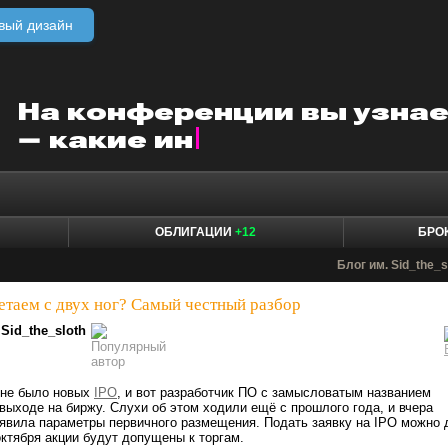
вый дизайн
ОБЛИГАЦИИ
+12
БРО
Блог им. Sid_the_s
етаем с двух ног? Самый честный разбор
Sid_the_sloth
 не было новых
IPO
, и вот разработчик ПО с замысловатым названием
выходе на биржу. Слухи об этом ходили ещё с прошлого года, и вчера
явила параметры первичного размещения. Подать заявку на IPO можно 
октября акции будут допущены к торгам.