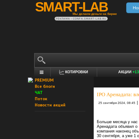
SMART-LAB
Но
Мы делаем деньги на бирже
РЕКЛАМА • CONFA.SMART-LAB.RU
КОТИРОВКИ
АКЦИИ
+13
PREMIUM
Все блоги
ЧАТ
IPO Аренадата: вл
Поток
|
25 сентября 2024, 08:45
Новости акций
Больше месяца у нас
Аренадата объявил о 
компания наконец объ
30 сентября, а уже 1 