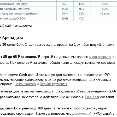
ный сайт эмитента
 Аренадата
о 30 сентября.
Старт торгов запланирован на 1 октября под «блатным»
от 85 до 95 ₽ за акцию.
В первый же день книга заявок
была покрыта
по
азона. При цене 95 ₽ за акцию, общая капитализация компании составит
ет по схеме
Cash-out.
И это минус для бизнеса, т.к. средства от IPO
рманы текущих акционеров, а не на развитие компании. Аналогичным
змещались
МФК Займер
и
ВсеИнструменты
.
8 млн акций
из числа имеющихся. Ожидаемый объем размещения -
2,66
раз напомню заберут себе действующие акционеры.
Free-float
составит
артный lockup-период 180 дней, в течение которого действующие
продавать свои акции. Также заявляется, что
допэмиссий
(FPO) акций в