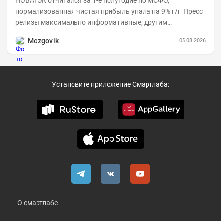
НОВАТЭК отчитался за 1-е полугодие по МСФО,
нормализованная чистая прибыль упала на 9% г/г Пресс
релизы максимально информативные, другим
компаниям в пример (тем более много цифр...
Mozgovik
05.08.2026
Установите приложение Смартлаба:
О смартлабе