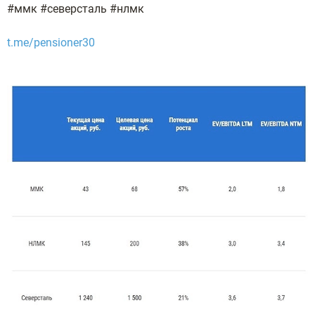
#ммк #северсталь #нлмк
t.me/pensioner30