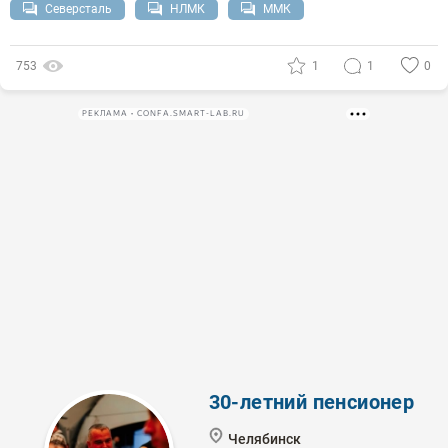
Северсталь
НЛМК
ММК
753
1
1
0
РЕКЛАМА • CONFA.SMART-LAB.RU
30-летний пенсионер
Челябинск