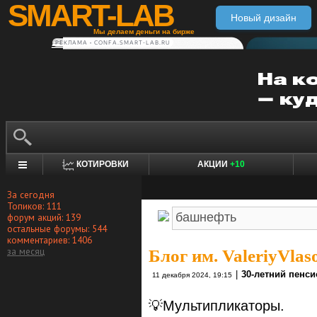
SMART-LAB
Новый дизайн
Мы делаем деньги на бирже
РЕКЛАМА • CONFA.SMART-LAB.RU
КОТИРОВКИ
АКЦИИ
+10
За сегодня
Топиков: 111
форум акций: 139
остальные форумы: 544
комментариев: 1406
за месяц
Блог им. ValeriyVlas
|
30-летний пенс
11 декабря 2024, 19:15
​💡Мультипликаторы.