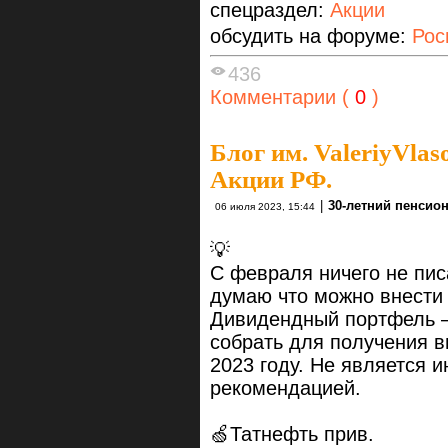
спецраздел:
Акции
обсудить на форуме:
Рос
436
Комментарии (
0
)
Блог им. ValeriyVlas
Акции РФ.
|
30-летний пенсио
06 июля 2023, 15:44
💡
С февраля ничего не пи
думаю что можно внести 
Дивидендный портфель –
собрать для получения в
2023 году. Не является 
рекомендацией.
🍏Татнефть прив.