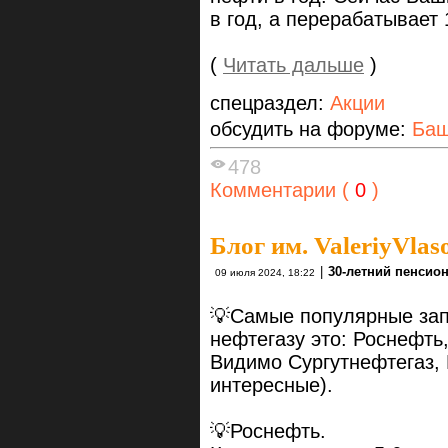
в год, а перерабатывает
(
Читать дальше
)
спецраздел:
Акции
обсудить на форуме:
Ба
478
Комментарии (
0
)
Блог им. ValeriyVlas
|
30-летний пенсио
09 июля 2024, 18:22
​💡Самые популярные зап
нефтегазу это: Роснефть
Видимо Сургутнефтегаз, 
интересные).
💡Роснефть.