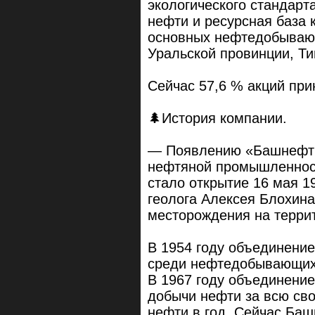
экологического стандарт
нефти и ресурсная база 
основных нефтедобывающ
Уральской провинции, Т
Сейчас 57,6 % акций пр
🌲История компании.
— Появлению «Башнефти
нефтяной промышленност
стало открытие 16 мая 1
геолога Алексея Блохин
месторождения на терри
В 1954 году объединени
среди нефтедобывающих
В 1967 году объединени
добычи нефти за всю св
нефти в год. Сейчас Баш