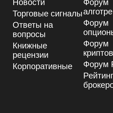
Новости
Форум
алготре
Торговые сигналы
Форум
Ответы на
опцион
вопросы
Форум
Книжные
крипто
рецензии
Форум 
Корпоративные
Рейтин
брокер