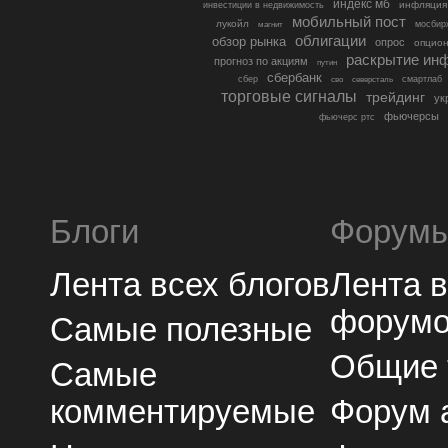
индекс мб
инфляция
инвестиции в недвижимость
мобильный пост
лукойл
мосбир
магнит
облигации
обзор рынка
опрос
опцио
раскрытие ин
прогноз по акциям
путин
сбербанк
сбер
северсталь
смартлаб
сво
торговые сигналы
трейдинг
ук
фьючерсы
фьючерс ртс
Блоги
Форум
Лента всех блогов
Лента 
форум
Самые полезные
Общие
Самые
комментируемые
Форум 