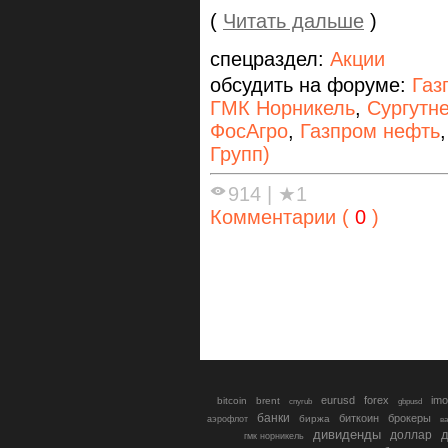
(
Читать дальше
)
спецраздел:
Акции
обсудить на форуме:
Газ
ГМК Норникель
,
Сургутн
ФосАгро
,
Газпром нефть
Групп)
914
|
★1
Комментарии (
0
)
eurusd
forex
imo
bitcoin
brent
cnyrub
gbpusd
банки
биткоин
брокеры
биржа
аэрофлот
в
дивиденды
доллар
д
гмк норникель