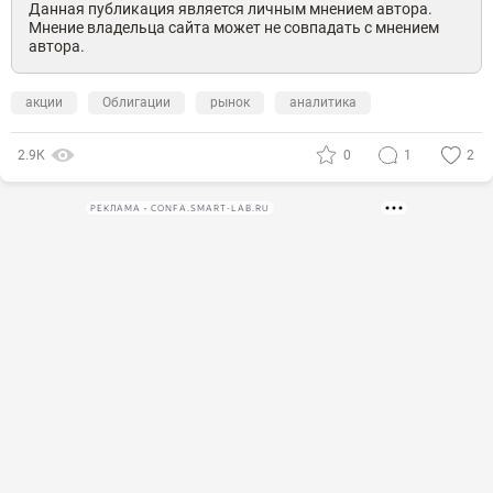
Данная публикация является личным мнением автора.
Мнение владельца сайта может не совпадать с мнением
автора.
акции
Облигации
рынок
аналитика
2.9К
0
1
2
РЕКЛАМА • CONFA.SMART-LAB.RU