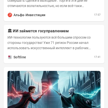
совершать сделки в выходные . Торги в эти дни не
отличаются волатильностью, но если всё-таки
происходят значимые события, инвесторы могут...
Альфа-Инвестиции
17:57
🏛️ ИИ займется госуправлением
ИИ-технологии пользуются всё большим спросом со
стороны государства! Уже 71 регион России начал
использовать искусственный интеллект в рабочих
процессах, при этом затраты госсектора на ИИ растут...
Softline
17:41