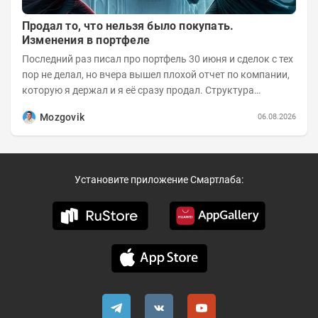
Продал то, что нельзя было покупать.
Изменения в портфеле
Последний раз писал про портфель 30 июня и сделок с тех
пор не делал, но вчера вышел плохой отчет по компании,
которую я держал и я её сразу продал. Структура
портфеля на 30.06.2026г.:
Mozgovik
06.08.2026
Установите приложение Смартлаба: