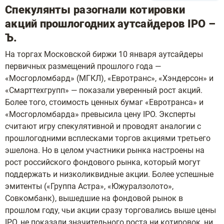
Спекулянты разогнали котировки
акций прошлогодних аутсайдеров IPO –
Ъ.
На торгах Московской биржи 10 января аутсайдеры
первичных размещений прошлого года —
«Мосгорломбард» (МГКЛ), «Евротранс», «Хэндерсон» и
«Смарттехгрупп» — показали уверенный рост акций.
Более того, стоимость ценных бумаг «Евротранса» и
«Мосгорломбарда» превысила цену IPO. Эксперты
считают игру спекулятивной и проводят аналогии с
прошлогодними всплесками торгов акциями третьего
эшелона. Но в целом участники рынка настроены на
рост российского фондового рынка, который могут
поддержать и низколиквидные акции. Более успешные
эмитенты («Группа Астра», «Южуралзолото»,
Совкомбанк), вышедшие на фондовой рынок в
прошлом году, чьи акции сразу торговались выше цены
IPO, не показали значительного роста ни котировок, ни