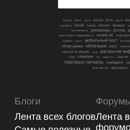
eurusd
forex
imo
bitcoin
brent
cnyrub
gbpusd
банки
биткоин
брокеры
биржа
аэрофлот
в
дивиденды
доллар
д
гмк норникель
индекс мб
инфляция
инвестиции в недвижимость
мобильный пост
лукойл
мосбир
магнит
облигации
обзор рынка
опрос
опцио
раскрытие ин
прогноз по акциям
путин
сбербанк
сбер
северсталь
смартлаб
сво
торговые сигналы
трейдинг
ук
фьючерсы
фьючерс ртс
Блоги
Форум
Лента всех блогов
Лента 
форум
Самые полезные