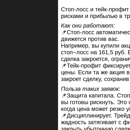
Стоп-лосс и тейк-профи
рисками и прибылью в тр
Как они работают:
📌Стоп-лосс автоматичес
движется против вас.
Например, вы купили акц
стоп−лосс на 161,5 руб. 
сделка закроется, огран
📌Тейк-профит фиксируе
цены. Если та же акция в
закроет сделку, сохрани
Польза таких заявок:
📌Защита капитала. Стоп
вы готовы рискнуть. Это
когда цена может резко у
📌Дисциплинирует. Трей
жадность затягивает с ф
закрыть убыточную сдел