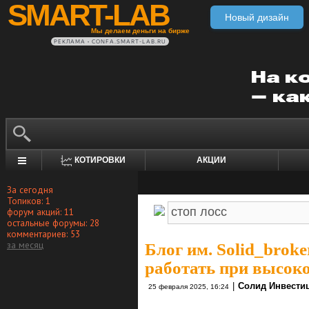
SMART-LAB
Новый дизайн
Мы делаем деньги на бирже
РЕКЛАМА • CONFA.SMART-LAB.RU
КОТИРОВКИ
АКЦИИ
За сегодня
Топиков: 1
форум акций: 11
остальные форумы: 28
комментариев: 53
за месяц
Блог им. Solid_broke
работать при высок
|
Солид Инвести
25 февраля 2025, 16:24