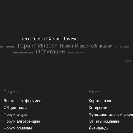
теги блога Garant_Invest
Гарант-Инвест
Гарант-Инвест облигации
интервью
бкс
брокеры
Облигации
комиссии брокеров
отчеты МСФО
....все
Форумы
Акции
Лента всех форумов
Карта рынка
Общие темы
Котировки
Форум акций
Фундаментальный анал
Форум алготрейдинг
Отчеты компаний
Форум опционы
Дивиденды