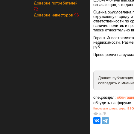
ESG-4 – очень высока
Доверие потребителей
означающая, что дан
72
Оценка обусловлена 
Доверие инвесторов
98
окружающую среду и 
ответственности по с
наличие политик и пр
также относительно в
Гарант-Инвест являет
недвижимости. Разме
руб.
Пресс-релиз на русс
Данная публикация
совпадать с мнение
спецраздел:
облигаци
обсудить на форуме:
Ключевые слова:
акра
,
ESG
5.7К