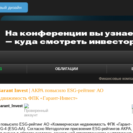
вый дизайн
1
ОБЛИГАЦИИ
Финансовые компа
arant Invest
|
АКРА повысило ESG-рейтинг АО
едвижимость ФПК «Гарант-Инвест»
arant_Invest
РА повысило ESG-рейтинг АО «Коммерческая недвижимость ФПК «Гарант-
SG-4 (ESG-AA). Согласно Методологии присвоения ESG-рейтингов АКРА,