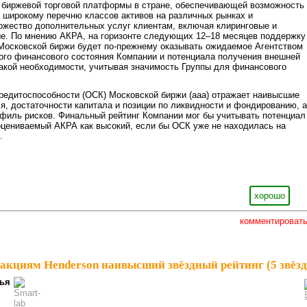
й биржевой торговой платформы в стране, обеспечивающей возможность
 широкому перечню классов активов на различных рынках и
жество дополнительных услуг клиентам, включая клиринговые и
ые. По мнению АКРА, на горизонте следующих 12–18 месяцев поддержку
Московской биржи будет по-прежнему оказывать ожидаемое Агентством
ого финансового состояния Компании и потенциала получения внешней
акой необходимости, учитывая значимость Группы для финансового
редитоспособности (ОСК) Московской биржи (aaa) отражает наивысшие
я, достаточности капитала и позиции по ликвидности и фондированию, а
филь рисков. Финальный рейтинг Компании мог бы учитывать потенциал
оцениваемый АКРА как высокий, если бы ОСК уже не находилась на
.
хорошо
комментироват
акциям Henderson наивысший звёздный рейтинг (5 звёзд
ья