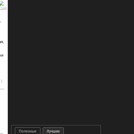
,
ая,
ки
1
ь
Полезные
Лучшие