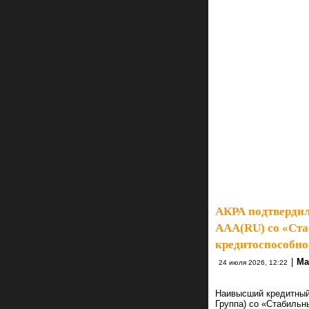
АКРА подтвердил
AAA(RU) со «Ста
кредитоспособно
|
Ma
24 июля 2026, 12:22
Наивысший кредитный
Группа) со «Стабиль