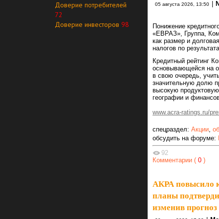
|
Доверие потребителей
05 августа 2026, 13:50
72
Доверие инвесторов
98
Понижение кредитног
«ЕВРАЗ», Группа, Ком
как размер и долгова
налогов по результата
Кредитный рейтинг Ко
основывающейся на оч
в свою очередь, учит
значительную долю пр
высокую продуктовую
географии и финансо
www.acra-ratings.ru/pr
спецраздел:
Акции
,
о
обсудить на форуме:
92
Комментарии (
0
)
АКРА повысило к
планы подтверди
изменив прогноз