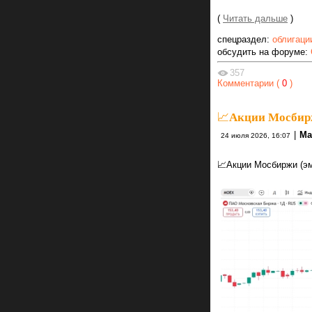
(
Читать дальше
)
спецраздел:
облигаци
обсудить на форуме:
357
Комментарии (
0
)
📈Акции Мосбиржи
|
Ma
24 июля 2026, 16:07
📈Акции Мосбиржи (эм