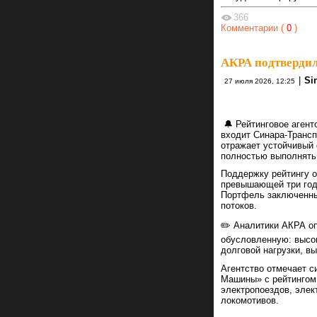
366
Комментарии (
0
)
АКРА подтвердил
|
Si
27 июля 2026, 12:25
🔔 Рейтинговое агент
входит Синара-Трансп
отражает устойчивый
полностью выполнять
Поддержку рейтингу о
превышающей три годо
Портфель заключенны
потоков.
✏️ Аналитики АКРА о
обусловленную: высок
долговой нагрузки, в
Агентство отмечает 
Машины» с рейтингом
электропоездов, элект
локомотивов.