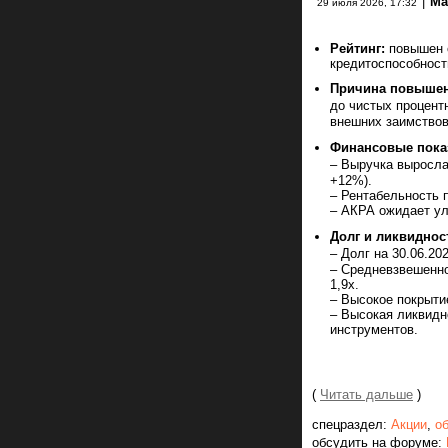
|
Ma
29 июля 2026, 17:32
Рейтинг:
повышен с
кредитоспособности
Причина повышен
до чистых процент
внешних заимствов
Финансовые показа
– Выручка выросла
+12%).
– Рентабельность 
– АКРА ожидает ул
Долг и ликвиднос
– Долг на 30.06.20
– Средневзвешенно
1,9х.
– Высокое покрытие
– Высокая ликвидн
инструментов.
(
Читать дальше
)
спецраздел:
Акции
,
о
обсудить на форуме: