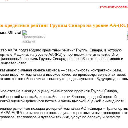
комментироват
о кредитный рейтинг Группы Синара на уровне AA-(RU
nara_Official
ство АКРА подтвердило кредитный рейтинг Группы Синара, в которую
ортные Машины, на уровне AА-(RU) с прогнозом «негативный». Это
 финансовый профиль Группы Синара, ее способность своевременно и
 обязательства.
казывают сильная оценка бизнеса — стабильность контрактной базы,
вые выручки компании и высокое качество производственных активов.
х контрактов обеспечивает высокую предсказуемость будущих денежн
пираются на высокую оценку финансового профиля Группы Синара,
ой оценкой масштаба и рентабельности бизнеса, средней оценкой
ысокой оценкой денежного потока и очень высокой оценкой ликвидности.
сильные рыночные позиции дочерней компании АО «Синара – Транспортн
 АКРА A(RU) как ключевого поставщика скоростных и высокоскоростных
ровозов, тепловозов и путевой техники, услуг по сервису и ремонту