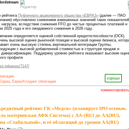
Nordstream
о рейтинга
Публичного акционерного общества «ЕВРАЗ»
(далее — ПАО
пания) обусловлено снижением взвешенных значений таких показателей
я нагрузка, вследствие снижения FFO до чистых процентных платежей и
м 2025 года и его ожидаемого снижения в 2026 году.
мпании определяется оценкой собственной кредитоспособности (ОСК),
ень высокой оценке рыночной позиции и высокой оценке бизнеса, котор
ывает очень высокую степень вертикальной интеграции Группы,
одукции с высокой добавленной стоимостью в структуре продаж и
 диверсификацию. Поддержку уровню рейтинга оказывают высокие оцен
вого профиля.
ess-releases/7147/
блигации
хорошо
Евраз
,
ЕвразХолдинг облигации
комментироват
редитный рейтинг ГК «Медси» (планирует IPO осенью,
ла материнская АФК Система) с AA-(RU) до AA(RU),
 на «Стабильный», и её облагиций до уровня AA(RU)