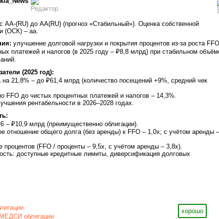
kla_News
 AA-(RU) до AA(RU) (прогноз «Стабильный»). Оценка собственной
 (ОСК) – aa.
ия:
улучшение долговой нагрузки и покрытия процентов из-за роста FF
ных платежей и налогов (в 2025 году – ₽8,8 млрд) при стабильном объём
аний.
тели (2025 год):
 на 21,8% – до ₽61,4 млрд (количество посещений +9%, средний чек
по FFO до чистых процентных платежей и налогов – 14,3%.
учшения рентабельности в 2026–2028 годах.
ть:
26 – ₽10,9 млрд (преимущественно облигации).
е отношение общего долга (без аренды) к FFO – 1,0х; с учётом аренды 
 процентов (FFO / проценты – 9,5х, с учётом аренды – 3,8х).
ость: доступные кредитные лимиты, диверсификация долговых
блигации
хорошо
МЕДСИ облигации