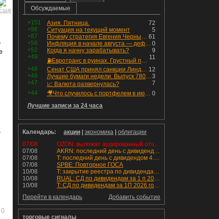
Обсуждаемые
+151
Азия. Пятница.
72
+96
Ситуация на текущий момент
5
+87
Почему стратегия Евгения Черных приведет вас к убыткам в 2026 году
61
O
+56
Инфляция в начале августа — дефляция из-за топлива и плодоовощной корзины, но услуги продолжают дорожать, а рубль начал ослабевать.
0
+52
Когда я начну зарабатывать?
9
е
+49
11
⛽️Евротранс в руинах. Грустный пост😶😞 Что изменилось в облигациях?
+48
Сенат США принял санкции Линдси Грэма против России
12
+48
Лучшие бумаги недели. Выпуск 780 – обновления для пятницы
3
+47
7
📈 Валюта развернулась?
+44
🎥Что случилось с портфелем в июле - честный разбор / Инвестировать Просто
0
Лучшие записи за 24 часа
–
Календарь:
акции
|
экономика
|
облигации
07/08
OZON: выложат аудированный отчет МСФО 1П2026
07/08
AKRN: последний день с дивидендом 235 руб
07/08
T: последний день с дивидендом 4.6 руб
07/08
SPBE: Повторное ГОСА
10/08
T: закрытие реестра по дивидендам 4.6 руб
10/08
RUAL: СД по дивидендам за 1 п 2026 года.
10/08
T: СД по дивидендам за 1П 2026 года.
Перейти в календарь
Добавить событие
0
торговые сигналы