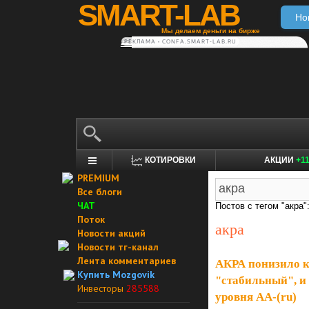
SMART-LAB
Но
Мы делаем деньги на бирже
РЕКЛАМА • CONFA.SMART-LAB.RU
КОТИРОВКИ
АКЦИИ
+1
PREMIUM
Все блоги
ЧАТ
Постов с тегом "акра"
Поток
акра
Новости акций
Новости тг-канал
Лента комментариев
АКРА понизило к
Купить Mozgovik
"стабильный", и
Инвесторы
285588
уровня AA-(ru)