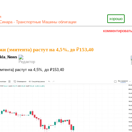
и
хорошо
Синара - Транспортные Машины облигации
комментироват
 (эмитента) растут на 4,5%, до ₽153,40
kla_News
итента) растут на 4,5%, до ₽153,40