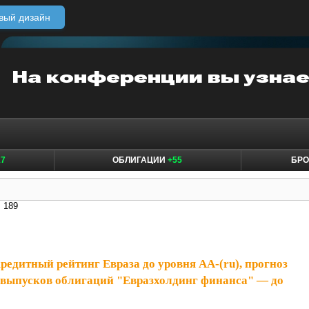
вый дизайн
17
ОБЛИГАЦИИ
+55
БР
: 189
редитный рейтинг Евраза до уровня АА-(ru), прогноз
 выпусков облигаций "Евразхолдинг финанса" — до