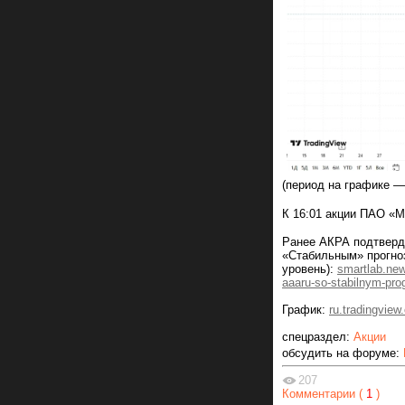
(период на графике —
К 16:01 акции ПАО «М
Ранее АКРА подтверд
«Стабильным» прогноз
уровень):
smartlab.new
aaaru-so-stabilnym-pr
График:
ru.tradingv
спецраздел:
Акции
обсудить на форуме:
207
Комментарии (
1
)