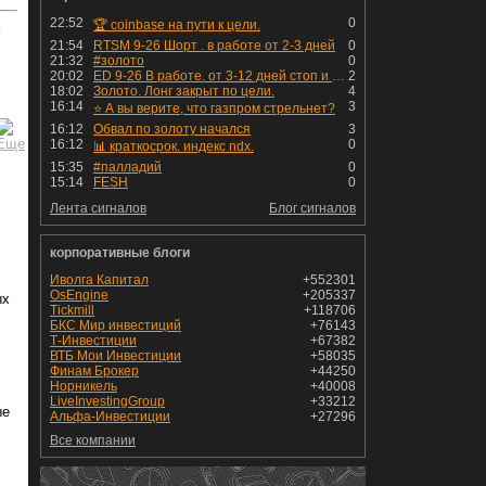
22:52
0
🏆 coinbase на пути к цели.
ь
21:54
RTSM 9-26 Шорт . в работе от 2-3 дней
0
21:32
#золото
0
20:02
ED 9-26 В работе. от 3-12 дней стоп и профит установлен
2
18:02
Золото. Лонг закрыт по цели.
4
)
16:14
3
⭐️ А вы верите, что газпром стрельнет?
16:12
Обвал по золоту начался
3
16:12
0
📊 краткосрок. индекс ndx.
15:35
#палладий
0
15:14
FESH
0
Лента сигналов
Блог сигналов
корпоративные блоги
Иволга Капитал
+552301
OsEngine
+205337
ых
Tickmill
+118706
БКС Мир инвестиций
+76143
Т-Инвестиции
+67382
ВТБ Мои Инвестиции
+58035
Финам Брокер
+44250
Норникель
+40008
LiveInvestingGroup
+33212
ые
Альфа-Инвестиции
+27296
Все компании