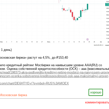
 1 день)
осковская биржа» растут на 4,5%, до ₽153,40
ило кредитный рейтинг Мосбиржи на наивысшем уровне AAA(RU) со
ом. Оценка собственной кредитоспособности (ОСК) – aaa (максимальны
s/read/198373-akra-podtverdilo-kreditnyi-reiting-mosbirzi-na-naivyssem-urovn
ognozom-ocenka-sobstvennoi-kreditosposobnosti-osk-aaa-maksimalnyi-uroven
iew.com/chart/DE6HTYEy/?symbol=RUS%3AMOEX
хорошо
Московская биржа
комментироват