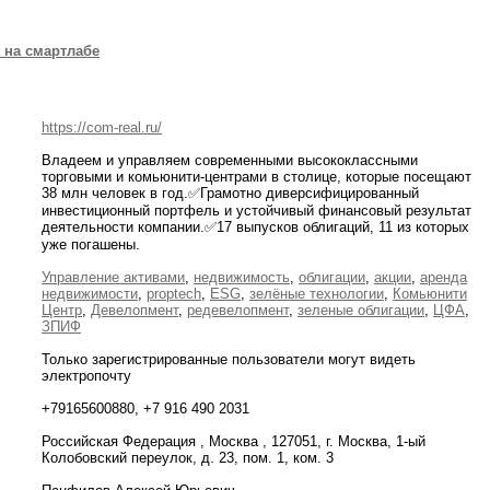
t на смартлабе
https://com-real.ru/
Владеем и управляем современными высококлассными
торговыми и комьюнити-центрами в столице, которые посещают
38 млн человек в год.✅Грамотно диверсифицированный
инвестиционный портфель и устойчивый финансовый результат
деятельности компании.✅17 выпусков облигаций, 11 из которых
уже погашены.
Управление активами
,
недвижимость
,
облигации
,
акции
,
аренда
недвижимости
,
proptech
,
ESG
,
зелёные технологии
,
Комьюнити
Центр
,
Девелопмент
,
редевелопмент
,
зеленые облигации
,
ЦФА
,
ЗПИФ
Только зарегистрированные пользователи могут видеть
электропочту
+79165600880, +7 916 490 2031
Российская Федерация , Москва , 127051, г. Москва, 1-ый
Колобовский переулок, д. 23, пом. 1, ком. 3