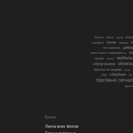
euru
bitcoin
brent
cnyrub
банки
б
биржа
аэрофлот
диви
гмк норникель
ин
инвестиции в недвижимость
мобиль
лукойл
магнит
облига
обзор рынка
прогноз по акциям
путин
сбербанк
сбер
сво
торговые сигна
фьюче
Блоги
Лента всех блогов