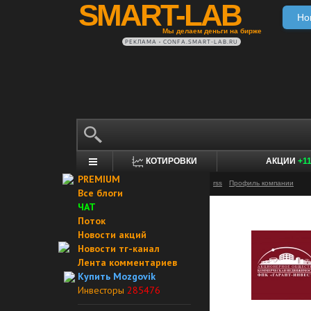
SMART-LAB
Но
Мы делаем деньги на бирже
РЕКЛАМА • CONFA.SMART-LAB.RU
КОТИРОВКИ
АКЦИИ
+1
PREMIUM
rss
Профиль компании
Все блоги
ЧАТ
Поток
Новости акций
Новости тг-канал
Лента комментариев
Купить Mozgovik
Инвесторы
285476