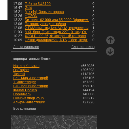
17:06
Тейк по $US100
0
16:47
Gold
2
16:21
Mix (4ч). Зоны интереса
2
13:26
✅OZON
0
13:22
Биткоин: 62 000 или 65 000? Эфириум - к 1 950
0
13:06
По золоту ожидаю обвал
4
12:08
2-EMAшки вход №4 AQUA, среднесрочная сделка.
1
11:03
MXI- Лонг. Точка входа 2271,0 вход От 03,08,2026. на предыдущем скрин указана. В работе будет от 5-10 дней. Стоп-лосс-2220,75 Цель- 2727,0
0
10:27
#GOLD - 09.26, Фьючерсный контракт
0
10:09
Обзор доллар/рубль, RTS, Сбер, нефть Brent, натуральный газ, bitcoin и золото на 6 августа 2026
0
Лента сигналов
Блог сигналов
корпоративные блоги
Иволга Капитал
+552036
OsEngine
+205298
Tickmill
+118706
БКС Мир инвестиций
+76106
Т-Инвестиции
+67362
ВТБ Мои Инвестиции
+58013
Финам Брокер
+44194
Норникель
+40008
LiveInvestingGroup
+33212
Альфа-Инвестиции
+27226
Все компании