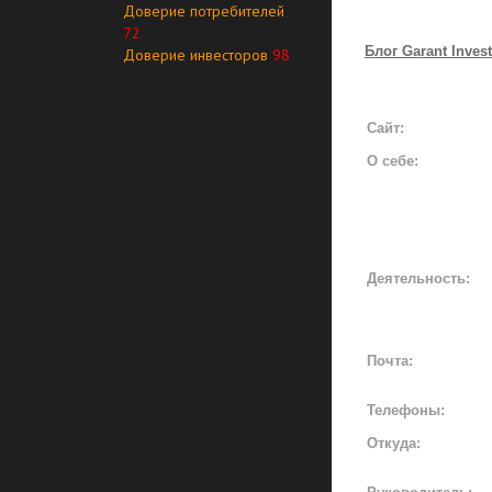
Доверие потребителей
72
Блог Garant Inves
Доверие инвесторов
98
Сайт:
О себе:
Деятельность:
Почта:
Телефоны:
Откуда: