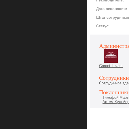
Руководитель:
Дата основания:
Штат сотруднико
Статус:
Администра
Garant_Invest
Сотрудники
Сотрудников зде
Поклонники
Тимофей Март
Артем Кульбер