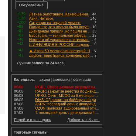
Обсуждаемые
+179
Летнее обострение. Как мошенники пытаются подсунуть кнопку "БАБЛО" девушкам
44
+128
Азия. Четверг.
146
+100
Ситуация на текущий момент
3
+85
Продал то, что нельзя было покупать. Изменения в портфеле
10
+81
Дивиденды пришли, но пошли не туда
35
+63
Евротранс — гениальная афера. Собрал с инвесторов денег, выплатил дивидендов больше текущей капитализации и ушёл в дефолт
28
+46
Немного об управлении активами. Для заинтересованных
6
+42
0
📈ИНФЛЯЦИЯ В РОССИИ: недельная дефляция, но в годовом выражении рост 😢
+42
0
🔥 Итоги 59 месяцев инвестиций. Что произошло с портфелем и мои дальнейшие действия. Капитал – ₽2,364 млн
+41
Дефолт ЕвроТранса: конвейер работает исправно
3
Лучшие записи за 24 часа
Календарь:
акции
|
экономика
|
облигации
06/08
MGKL: Операционные результаты за 7 мес. 2026 г.
06/08
RAGR: закрытие реестра по дивидендам 16.48 руб
06/08
UPRO: Отчет МСФО за 6 месяцев 2026 года
06/08
DIAS: СД решит по байбэку и по дивидендам
07/08
AKRN: последний день с дивидендом 235 руб
07/08
OZON: выложат аудированный отчет МСФО 1П2026
07/08
T: последний день с дивидендом 4.6 руб
Перейти в календарь
Добавить событие
торговые сигналы