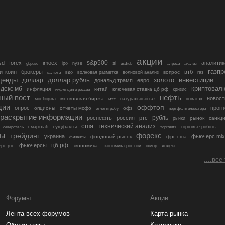
акции
s&p500
sd
forex
imoex
аналитик
si
gbpusd
ipo
nyse
usdrub
алроса
анализ
газп
иткоин
брокеры
втб
вопрос
валюта
вдо
волновая разметка
волновой анализ
газ
денды
золото
инвестиции
доллар
доллар рубль
дональд трамп
евро
криптовал
декс мб
инфляция
китай
ключевая ставка цб рф
кризис
инфляция в россии
ный пост
нефть
новост
московская биржа
мосбиржа
мтс
натуральный газ
новатэк
ции
оффтоп
опрос
прогн
опционы
отчеты мсфо
офз
портфель инвестора
отчеты рсбу
раскрытие информации
рубль
роснефть
россия
ртс
рынок
санкц
рынки
сша
технический анализ
сущфакты
торговые роботы
северсталь
смартлаб
торговля
лы
трейдинг
форекс
украина
фьючерс mix
фондовый рынок
фрс сша
финансы
цб рф
фьючерсы
экономика
рс ртс
экономика россии
юмор
яндекс
....все
Форумы
Акции
Лента всех форумов
Карта рынка