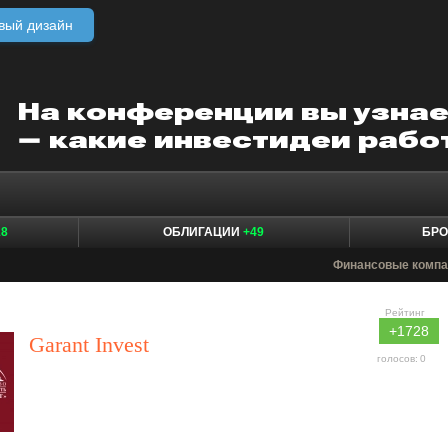
вый дизайн
18
ОБЛИГАЦИИ
+49
БР
Финансовые компа
Рейтинг
+1728
Garant Invest
голосов:
0