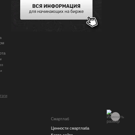
а
ром
Рейтинг брокеров
юта
и
Купить акции
оз
ии
 тэги
Смартлаб
Ценности смартлаба