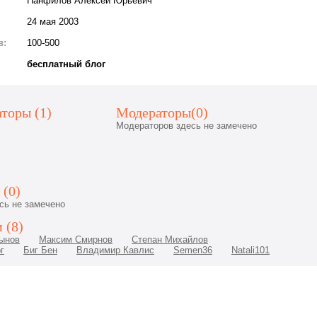
Панфилов Алексей Юрьевич
24 мая 2003
в:
100-500
бесплатный блог
торы (1)
Модераторы(0)
Модераторов здесь не замечено
 (0)
сь не замечено
 (8)
ынов
Максим Смирнов
Степан Михайлов
г
Биг Бен
Владимир Кавлис
Semen36
Natali101