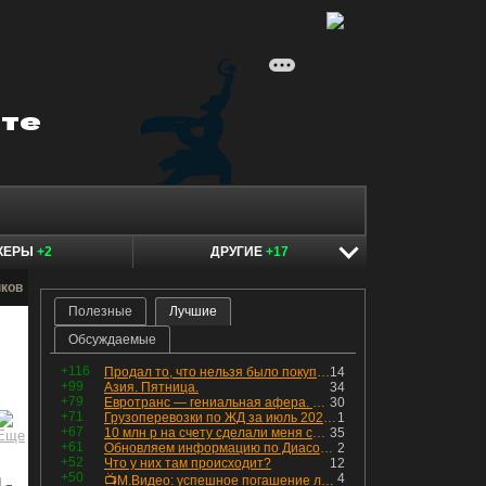
КЕРЫ
+2
ДРУГИЕ
+17
нков
Полезные
Лучшие
Обсуждаемые
+116
Продал то, что нельзя было покупать. Изменения в портфеле
14
+99
Азия. Пятница.
34
+79
Евротранс — гениальная афера. Собрал с инвесторов денег, выплатил дивидендов больше текущей капитализации и ушёл в дефолт
30
+71
Грузоперевозки по ЖД за июль 2026 г. — четвёртый месяц подряд роста, чёрные металлы на уровне прошлого года, а каменный уголь в плюсе.
1
+67
10 млн р на счету сделали меня счастливым? Ожидание vs Реальность!
35
+61
Обновляем информацию по Диасофту: дивиденды и выкуп
2
+52
Что у них там происходит?
12
+50
4
📺М.Видео: успешное погашение любимого флоатера