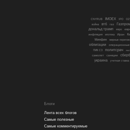
IMOEX
IPO
CNYRUB
OZ
втб
Газпро
газ
война
дональд трамп
евр
евро
К
инфляция
ипотека
Иран
Минфин
мирные перегов
облигации
операционные
политсрач
ПИК СЗ
пос
сберб
самолет
санкции
украина
учетная ставка
Блоги
Лента всех блогов
Самые полезные
Самые комментируемые