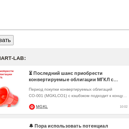
MART-LAB:
⏳ Последний шанс приобрести
конвертируемые облигации МГКЛ с
кэшбэком 10%
Период покупки конвертируемых облигаций
СО-001 (MGKLCO1) с кэшбэком подходит к концу.
Чтобы получить кэшбэк 10% ,
MGKL
10:02
квалифицированным...
🔔 Пора использовать потенциал