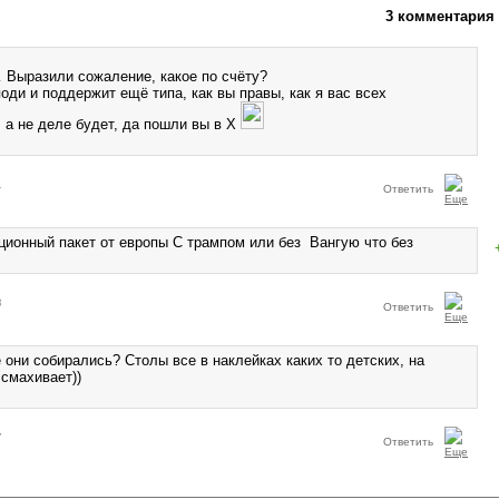
3 комментария
 Выразили сожаление, какое по счёту?
оди и поддержит ещё типа, как вы правы, как я вас всех
а не деле будет, да пошли вы в Х
1
Ответить
ционный пакет от европы С трампом или без Вангую что без
3
Ответить
е они собирались? Столы все в наклейках каких то детских, на
смахивает))
7
Ответить