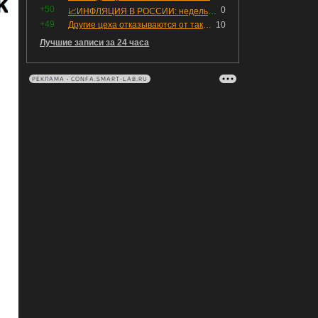
+50
0
📈ИНФЛЯЦИЯ В РОССИИ: недельная дефляция, но в годовом выражении рост 😢
+49
Другие цеха отказываются от таких деталей — а мы построили на них производство с оборотом 70 млн
10
Лучшие записи за 24 часа
РЕКЛАМА • CONFA.SMART-LAB.RU