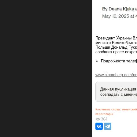
Президент Украины В
министр Великобрита
Польши Дональд Туск
сообщил пресс-секрет
Подробности телеф
www.bloomberg.com/new
Данная публикация
совпадать с мнение
Ключевые слова:
зеленский
переговоры
364