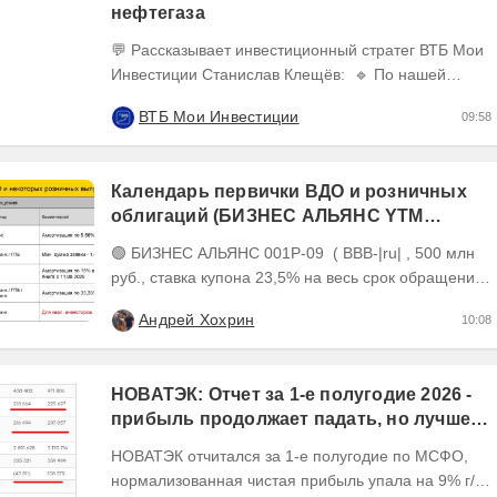
нефтегаза
💬 Рассказывает инвестиционный стратег ВТБ Мои
Инвестиции Станислав Клещёв: 🔹 По нашей
оценке, потенциал роста акций нефтегазового
ВТБ Мои Инвестиции
09:58
сектора в...
Календарь первички ВДО и розничных
облигаций (БИЗНЕС АЛЬЯНС YTM
26,22%, размещен на 81%)
🟢 БИЗНЕС АЛЬЯНС 001P-09 ( BBB-|ru| , 500 млн
руб., ставка купона 23,5% на весь срок обращения,
YTM 26,22%, дюрация 2,19 года до погашения)...
Андрей Хохрин
10:08
НОВАТЭК: Отчет за 1-е полугодие 2026 -
прибыль продолжает падать, но лучшее
впереди, если не прилетит
НОВАТЭК отчитался за 1-е полугодие по МСФО,
нормализованная чистая прибыль упала на 9% г/г