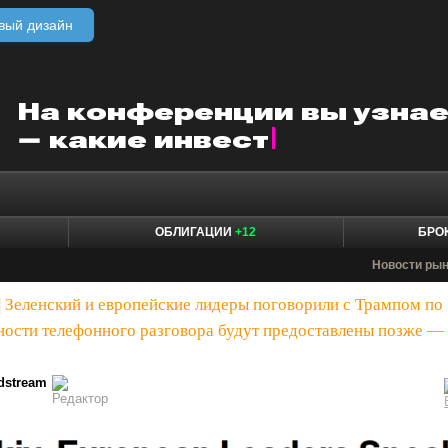
вый дизайн
ОБЛИГАЦИИ
+12
БРО
Новости ры
|
Зеленский и европейские лидеры поговорили с Трампом по
ности телефонного разговора будут предоставлены позже —
dstream