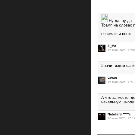
Ну да, ну да…
Трамп на словах п
понимаю и ценю… 
Z_Mc
16 мая 2025, 17:0
Значит ждем санк
vavan
16 мая 2025, 17:1
А что за место гд
начальную школу 
Natalia St*****a
16 мая 2025, 17:1