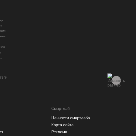
ады
ль
ндия
ечел
сков
о
ть
 тэги
Смартлаб
Ценности смартлаба
Карта сайта
из
Реклама