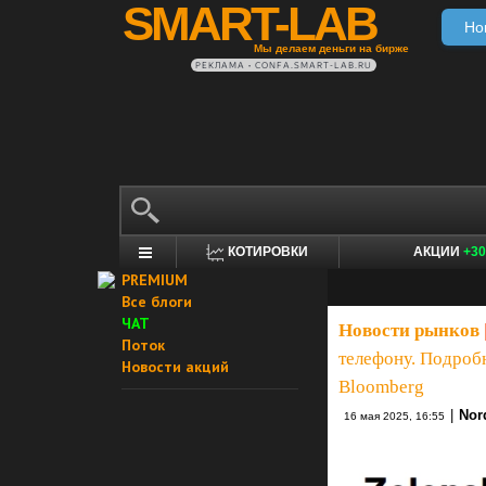
SMART-LAB
Но
Мы делаем деньги на бирже
РЕКЛАМА • CONFA.SMART-LAB.RU
КОТИРОВКИ
АКЦИИ
+30
PREMIUM
Все блоги
ЧАТ
Новости рынков
Поток
телефону. Подроб
Новости акций
Bloomberg
|
Nor
16 мая 2025, 16:55