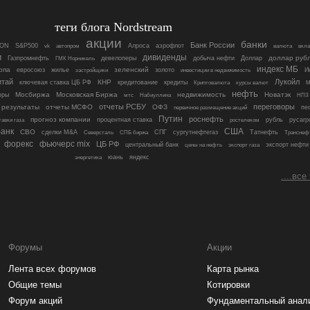
теги блога Nordstream
акции
банки
Банк России
ON
S&P500
Алроса
аэрофлот
vk
автопром
валюта
вкл
м
дивиденды
девелоперы
доллар руб
Газпромнефть
ГМК Норникель
добыча нефти
Доллар
индекс МБ
опа
зеленский
евросоюз
жилье
золото
инвестиции в недвижимость
И
застройщики
итай
Лукойл
КНР
ключевая ставка ЦБ РФ
кредитование
кредиты
Криптовалюта
курсы валют
М
нефть
Мосбиржа
Московская Биржа
недвижимость
Новатэк
оры
мтс
Набиуллина
НПЗ
отчеты РСБУ
переговоры
 результаты
отчеты МСФО
ОФЗ
пе
первичное размещение акций
Путин
роснефть
прогноз компании
процентная ставка
рубль
русагр
тавки газа
ростелеком
анк
США
СВО
сделки M&A
Северсталь
СПГ
сургутнефтегаз
Татнефть
СПБ биржа
Транснеф
форекс
фьючерс mix
ЦБ РФ
центральный банк
цены на нефть
экспорт нефти
экспорт газа
яндекс
энергетика
юань
....все
Форумы
Акции
Лента всех форумов
Карта рынка
Общие темы
Котировки
Форум акций
Фундаментальный анал