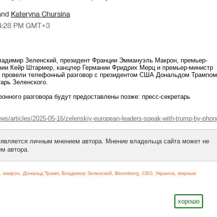
ладимир Зеленский, президент Франции Эммануэль Макрон, премьер-
нии Кейр Штармер, канцлер Германии Фридрих Мерц и премьер-министр
 провели телефонный разговор с президентом США Дональдом Трампом
арь Зеленского.
онного разговора будут предоставлены позже: пресс-секретарь
s/articles/2025-05-16/zelenskiy-european-leaders-speak-with-trump-by-phon
 является личным мнением автора. Мнение владельца сайта может не
м автора.
,
макрон
,
Дональд Трамп
,
Владимир Зеленский
,
Bloomberg
,
СВО
,
Украина
,
мирные
хорошо