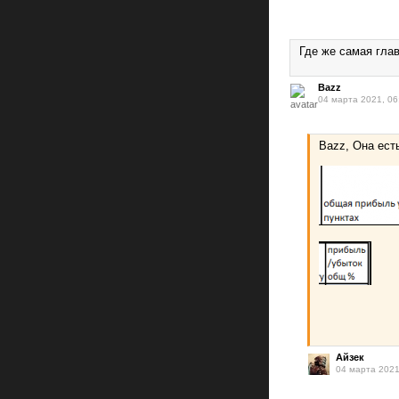
Где же самая гла
Bazz
04 марта 2021, 06
Bazz, Она ест
Айзек
04 марта 2021