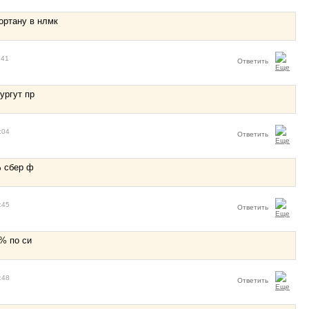
ортану в нлмк
:41
Ответить
ургут пр
:04
Ответить
% сбер ф
:45
Ответить
% по си
:48
Ответить