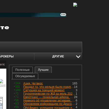
БРОКЕРЫ
ДРУГИЕ
eric
Полезные
Лучшие
Обсуждаемые
+144
Азия. Четверг.
165
+111
Продал то, что нельзя было покупать. Изменения в портфеле
14
+100
Ситуация на текущий момент
3
+71
Грузоперевозки по ЖД за июль 2026 г. — четвёртый месяц подряд роста, чёрные металлы на уровне прошлого года, а каменный уголь в плюсе.
1
+71
Евротранс — гениальная афера. Собрал с инвесторов денег, выплатил дивидендов больше текущей капитализации и ушёл в дефолт
28
+56
Немного об управлении активами. Для заинтересованных
6
+53
Обновляем информацию по Диасофту: дивиденды и выкуп
2
+50
4
📺М.Видео: успешное погашение любимого флоатера