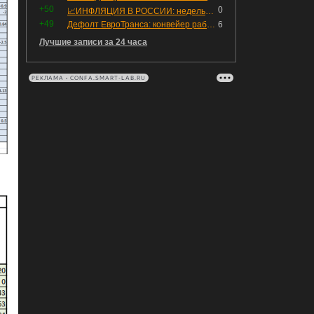
+50
0
📈ИНФЛЯЦИЯ В РОССИИ: недельная дефляция, но в годовом выражении рост 😢
+49
Дефолт ЕвроТранса: конвейер работает исправно
6
Лучшие записи за 24 часа
РЕКЛАМА • CONFA.SMART-LAB.RU