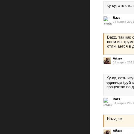
Ку-ку, это сто
Bazz
04 марта 2021
Bazz, так как 
всем инструме
отличается в д
Айзек
04 марта 2021
Ку-ку, есть и
единицы (рубли
процентах по 
Bazz
04 марта 2021
Bazz, ок
Айзек