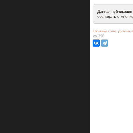
Данная публикация
совпадать с мнение
Ключевые слова:
уровень
,
398