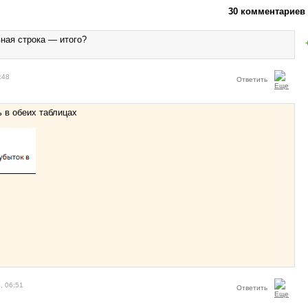
30 комментариев
вная строка — итого?
:48
Ответить
ь в обеих таблицах
, 06:51
Ответить