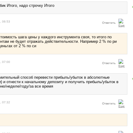
лбик Итого, надо строчку Итого
, 06:53
Ответить
стоимость шага цены у каждого инструмента своя, то итого по
нтам не будет отражать действительности. Например 2 % по ри
еньгах от 2 % по си
, 07:00
Ответить
зумительный способ перевести прибыль/убыток в абсолютные
) и отнести к начальному депозиту и получить прибыль/убыток в
дню/неделе/году/за все время
, 07:32
Ответить