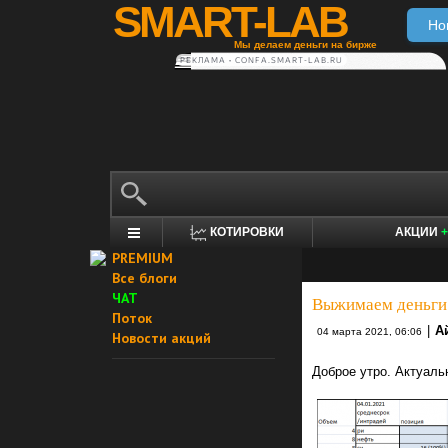
SMART-LAB
Но
Мы делаем деньги на бирже
РЕКЛАМА • CONFA.SMART-LAB.RU
КОТИРОВКИ
АКЦИИ
+
PREMIUM
Все блоги
ЧАТ
Выжимаем деньги
Поток
|
А
04 марта 2021, 06:06
Новости акций
Доброе утро. Актуаль