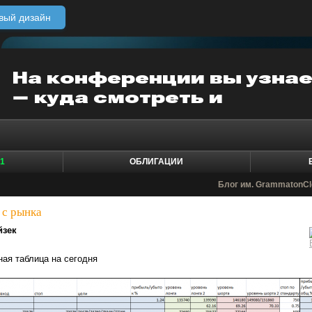
вый дизайн
1
ОБЛИГАЦИИ
Блог им. GrammatonCl
 с рынка
йзек
ная таблица на сегодня