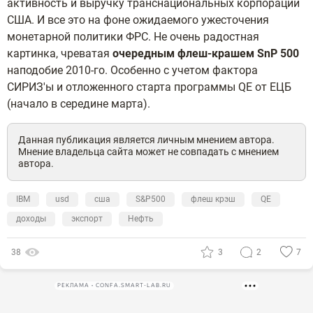
активность и выручку транснациональных корпораций
США. И все это на фоне ожидаемого ужесточения
монетарной политики ФРС. Не очень радостная
картинка, чреватая
очередным флеш-крашем SnP 500
наподобие 2010-го. Особенно с учетом фактора
СИРИЗ'ы и отложенного старта программы QE от ЕЦБ
(начало в середине марта).
Данная публикация является личным мнением автора.
Мнение владельца сайта может не совпадать с мнением
автора.
IBM
usd
сша
S&P500
флеш крэш
QE
доходы
экспорт
Нефть
38
3
2
7
РЕКЛАМА • CONFA.SMART-LAB.RU