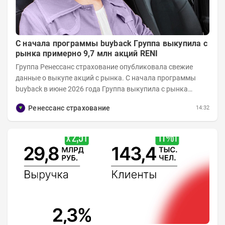
С начала программы buyback Группа выкупила с
рынка примерно 9,7 млн акций RENI
Группа Ренессанс страхование опубликовала свежие
данные о выкупе акций с рынка. C начала программы
buyback в июне 2026 года Группа выкупила с рынка
примерно 9,7 млн акций RENI. Общий уставной...
Ренессанс страхование
14:32