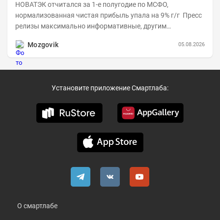
НОВАТЭК отчитался за 1-е полугодие по МСФО,
нормализованная чистая прибыль упала на 9% г/г Пресс
релизы максимально информативные, другим
компаниям в пример (тем более много цифр...
Mozgovik
05.08.2026
Установите приложение Смартлаба:
О смартлабе