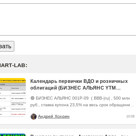
MART-LAB:
Календарь первички ВДО и розничных
облигаций (БИЗНЕС АЛЬЯНС YTM
26,22%, размещен на 81%)
🟢 БИЗНЕС АЛЬЯНС 001P-09 ( BBB-|ru| , 500 млн
руб., ставка купона 23,5% на весь срок обращения,
YTM 26,22%, дюрация 2,19 года до погашения)...
Андрей Хохрин
10:08