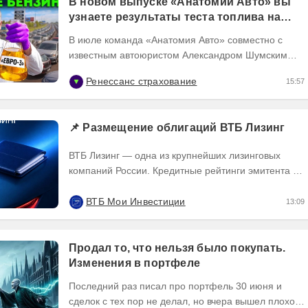
В новом выпуске «Анатомии Авто» вы
узнаете результаты теста топлива на
популярных АЗС
В июле команда «Анатомия Авто» совместно с
известным автоюристом Александром Шумским
собрали пробы бензина с 13 популярных АЗС
Ренессанс страхование
15:57
московского...
📌 Размещение облигаций ВТБ Лизинг
ВТБ Лизинг — одна из крупнейших лизинговых
компаний России. Кредитные рейтинги эмитента —
ruAA от Эксперт РА и AA(RU) от АКРА. О...
ВТБ Мои Инвестиции
13:09
Продал то, что нельзя было покупать.
Изменения в портфеле
Последний раз писал про портфель 30 июня и
сделок с тех пор не делал, но вчера вышел плохой