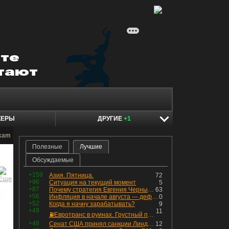
КЕРЫ
ДРУГИЕ
+1
hkam
Полезные
Лучшие
Обсуждаемые
+159
Азия. Пятница.
72
+96
Ситуация на текущий момент
5
+87
Почему стратегия Евгения Черных приведет вас к убыткам в 2026 году
63
+56
Инфляция в начале августа — дефляция из-за топлива и плодоовощной корзины, но услуги продолжают дорожать, а рубль начал ослабевать.
0
+52
Когда я начну зарабатывать?
9
+49
11
⛽️Евротранс в руинах. Грустный пост😶😞 Что изменилось в облигациях?
+48
Сенат США принял санкции Линдси Грэма против России
12