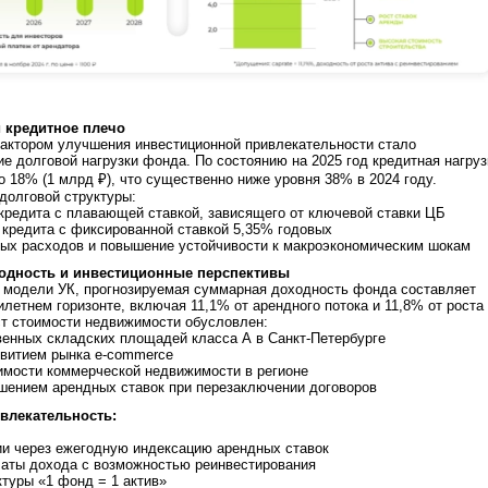
и кредитное плечо
актором улучшения инвестиционной привлекательности стало
е долговой нагрузки фонда. По состоянию на 2025 год кредитная нагруз
о 18% (1 млрд ₽), что существенно ниже уровня 38% в 2024 году.
долговой структуры:
кредита с плавающей ставкой, зависящего от ключевой ставки ЦБ
кредита с фиксированной ставкой 5,35% годовых
ых расходов и повышение устойчивости к макроэкономическим шокам
одность и инвестиционные перспективы
 модели УК, прогнозируемая суммарная доходность фонда составляет
илетнем горизонте, включая 11,1% от арендного потока и 11,8% от роста
ст стоимости недвижимости обусловлен:
енных складских площадей класса А в Санкт-Петербурге
витием рынка e-commerce
мости коммерческой недвижимости в регионе
ением арендных ставок при перезаключении договоров
влекательность:
и через ежегодную индексацию арендных ставок
ты дохода с возможностью реинвестирования
туры «1 фонд = 1 актив»