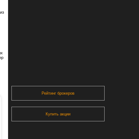
из
ых
ер
Рейтинг брокеров
Купить акции