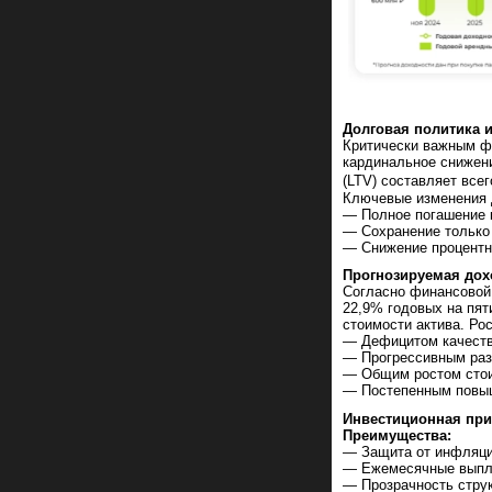
Долговая политика 
Критически важным ф
кардинальное снижени
(LTV) составляет всег
Ключевые изменения 
— Полное погашение 
— Сохранение только 
— Снижение процентн
Прогнозируемая дох
Согласно финансовой
22,9% годовых на пят
стоимости актива. Ро
— Дефицитом качеств
— Прогрессивным раз
— Общим ростом стои
— Постепенным повыш
Инвестиционная при
Преимущества:
— Защита от инфляци
— Ежемесячные выпла
— Прозрачность струк