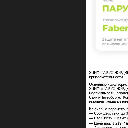
ЗПИФ ПАРУС-НОРДВЕЙ
привлекательности
Основные характерис
ЗПИФ «ПАРУС-НОРДВЕ
недвижимости, влад
Санкт-Петербурге. Фо
исключительно квали
Ключевые параметры
— Срок действия до 3
— Стоимость чистых а
— Цена пая: 1 219 ₽ (
— Доходность с учето