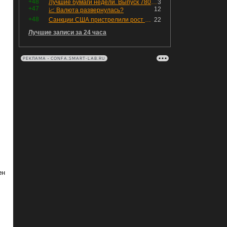
+48
Лучшие бумаги недели. Выпуск 780 – обновления для пятницы
3
+47
12
📈 Валюта развернулась?
+48
Санкции США пристрелили рост акций в России
22
Лучшие записи за 24 часа
РЕКЛАМА • CONFA.SMART-LAB.RU
ен