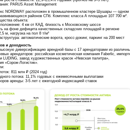
ания: PARUS Asset Management
лекс NORDWAY расположен в промышленном кластере Шушары — одном 
развивающихся районов СПб. Комплекс класса А площадью 107 700 м².
щества объекта:
положение: 4 км от КАД, близость к Московскому шоссе
ь на фоне дефицита качественных складских площадей в регионе
5 м, нагрузка на пол 8 т/м²
труктура: автоматические ворота, кросс-докинг, паркинг на 200 мест
ров и доходность
высокую диверсификацию арендной базы с 17 арендаторами из различн
евых арендаторов: российская косметическая компания Faberlic, импорт
и LUDING, завод художественных красок «Невская палитра»,
ия «Сорож-Логистик».
ли:
оток: 811 млн ₽ (2024 год)
ндного потока: 11,1% годовых с ежемесячными выплатами
оров аренды: 3-5 лет с ежегодной индексацией ставок