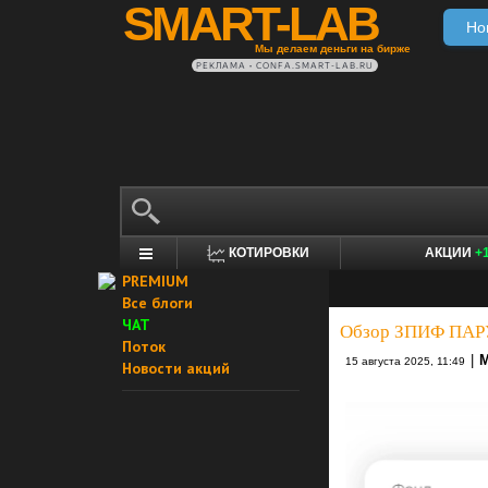
SMART-LAB
Но
Мы делаем деньги на бирже
РЕКЛАМА • CONFA.SMART-LAB.RU
КОТИРОВКИ
АКЦИИ
+
PREMIUM
Все блоги
ЧАТ
Обзор ЗПИФ ПА
Поток
|
М
15 августа 2025, 11:49
Новости акций