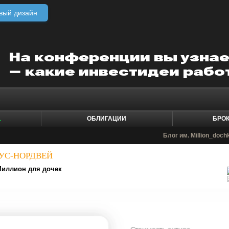
вый дизайн
1
ОБЛИГАЦИИ
БРО
Блог им. Million_doc
РУС-НОРДВЕЙ
иллион для дочек