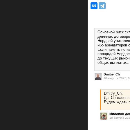
Основной риск ск
длинных договоро
Нордвей уникален 
ибо арендаторов 
Если память не из
площадей Нордвея
до текущих рыночн
общих выплатах
Dmitry_Ch
18 августа 2025, 0
Dmitry_Ch,
Да. Согласен 
Будем ждать 
Миллион для
18 августа 202