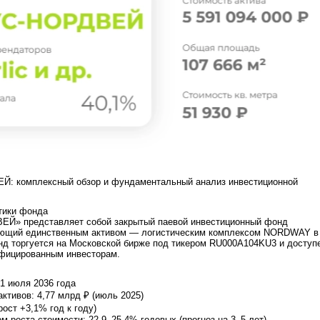
: комплексный обзор и фундаментальный анализ инвестиционной
тики фонда
Й» представляет собой закрытый паевой инвестиционный фонд
еющий единственным активом — логистическим комплексом NORDWAY в
нд торгуется на Московской бирже под тикером RU000A104KU3 и доступ
фицированным инвесторам.
:
1 июля 2036 года
ктивов: 4,77 млрд ₽ (июль 2025)
рост +3,1% год к году)
м роста стоимости: 22,9–25,4% годовых (прогноз на 3–5 лет).