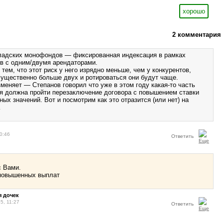
хорошо
2 комментария
ладских монофондов — фиксированная индексация в рамках
в с одним/двумя арендаторами.
тем, что этот риск у него изрядно меньше, чем у конкурентов,
существенно больше двух и ротироваться они будут чаще.
меняет — Степанов говорил что уже в этом году какая-то часть
 должна пройти перезаключение договора с повышением ставки
ых значений. Вот и посмотрим как это отразится (или нет) на
…
0:46
Ответить
с Вами.
повышенных выплат
 дочек
5, 11:27
Ответить