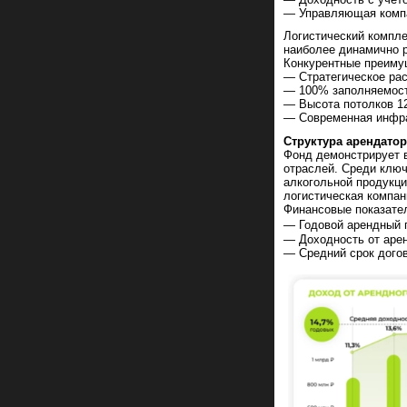
— Управляющая комп
Логистический комп
наиболее динамично 
Конкурентные преиму
— Стратегическое рас
— 100% заполняемост
— Высота потолков 12,
— Современная инфрас
Структура арендато
Фонд демонстрирует 
отраслей. Среди ключ
алкогольной продукци
логистическая компан
Финансовые показате
— Годовой арендный п
— Доходность от аре
— Средний срок догов