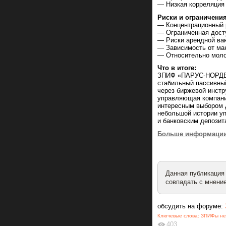
— Низкая корреляция
Риски и ограничения
— Концентрационный р
— Ограниченная досту
— Риски арендной ва
— Зависимость от мак
— Относительно молод
Что в итоге:
ЗПИФ «ПАРУС-НОРДВЕ
стабильный пассивны
через биржевой инстр
управляющая компани
интересным выбором д
небольшой истории у
и банковским депози
Больше информации 
Данная публикация
совпадать с мнение
обсудить на форуме:
Ключевые слова:
ЗПИФы не
403