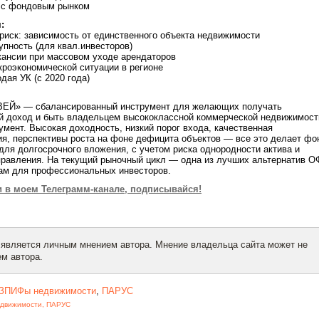
 с фондовым рынком
:
иск: зависимость от единственного объекта недвижимости
пность (для квал.инвесторов)
кансии при массовом уходе арендаторов
роэкономической ситуации в регионе
ая УК (с 2020 года)
Й» — сбалансированный инструмент для желающих получать
й доход и быть владельцем высококлассной коммерческой недвижимост
умент. Высокая доходность, низкий порог входа, качественная
я, перспективы роста на фоне дефицита объектов — все это делает фо
ля долгосрочного вложения, с учетом риска однородности актива и
правления. На текущий рыночный цикл — одна из лучших альтернатив О
там для профессиональных инвесторов.
в моем Телеграмм-канале, подписывайся!
 является личным мнением автора. Мнение владельца сайта может не
м автора.
ЗПИФы недвижимости
,
ПАРУС
движимости
,
ПАРУС