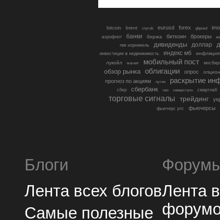
eurusd
forex
imo
bitcoin
brent
cnyrub
gbpusd
банки
биткоин
брокеры
биржа
аэрофлот
в
дивиденды
доллар
д
гмк норникель
индекс мб
инфляция
инвестиции в недвижимость
мобильный пост
лукойл
мосбир
магнит
облигации
обзор рынка
опрос
опцио
раскрытие ин
прогноз по акциям
путин
сбербанк
сбер
северсталь
смартлаб
сво
торговые сигналы
трейдинг
ук
фьючерсы
фьючерс ртс
Блоги
Форум
Лента всех блогов
Лента 
форум
Самые полезные