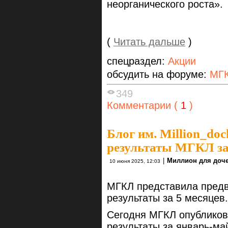
неорганического роста».
(
Читать дальше
)
спецраздел:
Акции
обсудить на форуме:
МГК
349
Комментарии (
1
)
Блог им. Million_do
результаты МГКЛ за 
|
Миллион для доч
10 июня 2025, 12:03
МГКЛ представила пред
результаты за 5 месяцев.
Сегодня МГКЛ опублико
результаты за январь-май