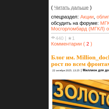
(
Читать дальше
)
спецраздел:
Акции
,
обли
обсудить на форуме:
МГК
Мосгорломбард (МГКЛ) о
440
|
★1
Комментарии (
2
)
Блог им. Million_do
рост по всем фронта
|
Миллион для до
22 октября 2025, 13:25