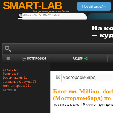
SMART-LAB
Новый дизайн
Мы делаем деньги на бирже
РЕКЛАМА • CONFA.SMART-LAB.RU
КОТИРОВКИ
АКЦИИ
+2
За сегодня
Топиков: 9
форум акций: 11
остальные форумы: 79
комментариев: 211
за месяц
Блог им. Million_do
(Мосгорломбард) по 
|
Миллион для доч
09 июня 2026, 13:02