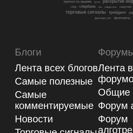
раскрытие ин
прогноз по акциям
путин
сбербанк
сбер
северсталь
смартлаб
сво
торговые сигналы
трейдинг
ук
фьючерсы
фьючерс ртс
Блоги
Форум
Лента всех блогов
Лента 
форум
Самые полезные
Общие
Самые
комментируемые
Форум 
Новости
Форум
алготре
Торговые сигналы