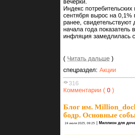
вечерки.
Индекс потребительских 
сентября вырос на 0,1% 
ранее, свидетельствуют 
начала года показатель 
инфляция замедлилась с
(
Читать дальше
)
спецраздел:
Акции
316
Комментарии (
0
)
Блог им. Million_do
бодр. Основные собы
|
Миллион для доч
24 июля 2025, 09:25