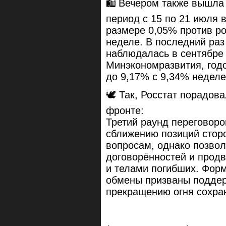
🛍 Вечером также вышла 
период с 15 по 21 июля
размере 0,05% против р
неделе. В последний ра
наблюдалась в сентябре 
Минэкономразвития, год
до 9,17% с 9,34% неделе
🕊 Так, Росстат порадова
фронте:
Третий раунд переговоро
сближению позиций стор
вопросам, однако позвол
договорённостей и прод
и телами погибших. Форм
обмены призваны поддерж
прекращению огня сохра