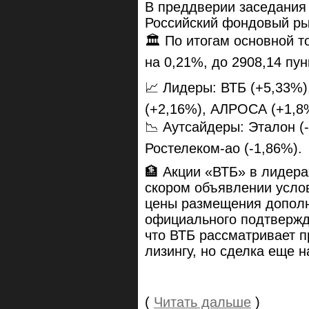
В преддверии заседания
Российский фондовый рын
🏛 По итогам основной т
на 0,21%, до 2908,14 пун
📈 Лидеры: ВТБ (+5,33%)
(+2,16%), АЛРОСА (+1,8
📉 Аутсайдеры: Эталон (-
Ростелеком-ао (-1,86%).
🏦 Акции «ВТБ» в лидера
скором объявлении услов
цены размещения дополн
официального подтвержд
что ВТБ рассматривает 
лизингу, но сделка еще 
(
Читать дальше
)