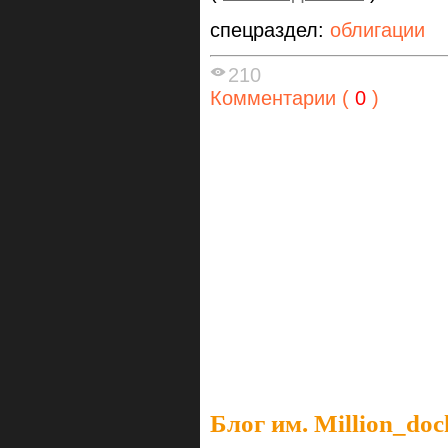
спецраздел:
облигации
210
Комментарии (
0
)
Блог им. Million_do