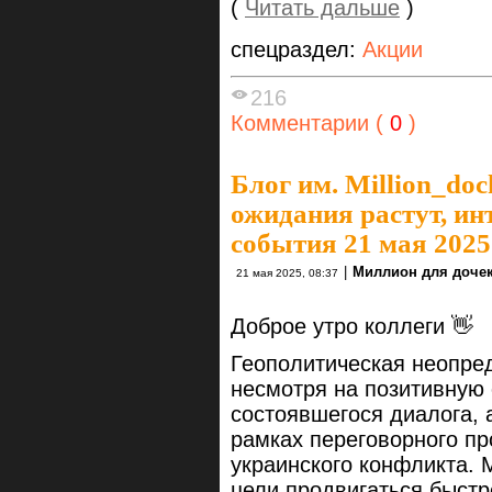
(
Читать дальше
)
спецраздел:
Акции
216
Комментарии (
0
)
Блог им. Million_do
ожидания растут, ин
события 21 мая 2025
|
Миллион для доче
21 мая 2025, 08:37
Доброе утро коллеги 👋
Геополитическая неопред
несмотря на позитивную
состоявшегося диалога, 
рамках переговорного пр
украинского конфликта. М
цели продвигаться быст