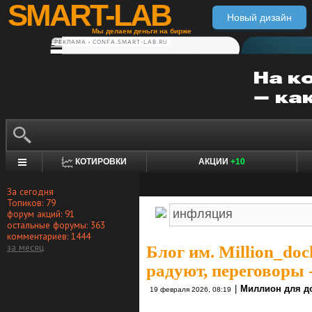
SMART-LAB
Новый дизайн
Мы делаем деньги на бирже
РЕКЛАМА • CONFA.SMART-LAB.RU
КОТИРОВКИ
АКЦИИ
+10
За сегодня
Топиков: 79
форум акций: 91
остальные форумы: 363
комментариев: 1444
за месяц
Блог им. Million_do
радуют, переговоры -
|
Миллион для д
19 февраля 2026, 08:19