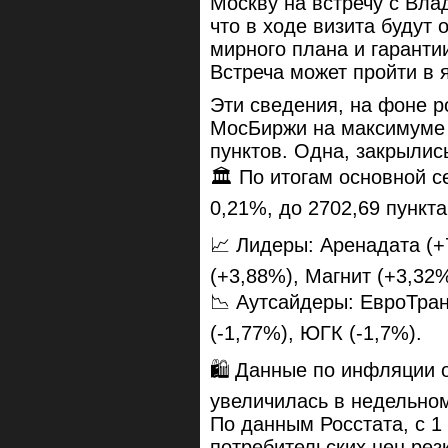
Москву на встречу с Вл
что в ходе визита будут
мирного плана и гаранти
Встреча может пройти в 
Эти сведения, на фоне р
МосБиржи на максимуме 
пунктов. Одна, закрылись
🏛 По итогам основной с
0,21%, до 2702,69 пункта
📈 Лидеры: Аренадата (+
(+3,88%), Магнит (+3,32%
📉 Аутсайдеры: ЕвроТран
(-1,77%), ЮГК (-1,7%).
🛍 Данные по инфляции о
увеличилась в недельно
По данным Росстата, с 1 
потребительских цен рез