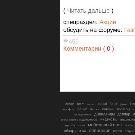
(
Читать дальше
)
спецраздел:
Акции
обсудить на форуме:
Газ
459
Комментарии (
0
)
eurusd
forex
imo
bitcoin
brent
cnyrub
gbpusd
банки
биткоин
брокеры
биржа
аэрофлот
в
дивиденды
доллар
д
гмк норникель
индекс мб
инфляция
инвестиции в недвижимость
мобильный пост
лукойл
мосбир
магнит
облигации
обзор рынка
опрос
опцио