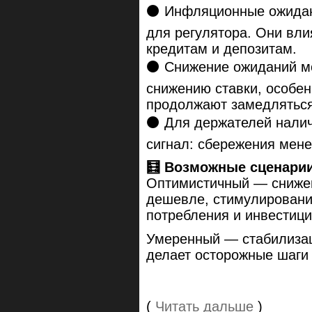
⚫️ Инфляционные ожидан
для регулятора. Они вли
кредитам и депозитам.
⚫️ Снижение ожиданий м
снижению ставки, особен
продолжают замедляться
⚫️ Для держателей нали
сигнал: сбережения мен
🧮 Возможные сценари
Оптимистичный — сниже
дешевле, стимулировани
потребления и инвестици
Умеренный — стабилизац
делает осторожные шаги 
(
Читать дальше
)