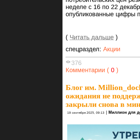
неделе с 16 по 22 декаб
опубликованные цифры п
(
Читать дальше
)
спецраздел:
Акции
376
Комментарии (
0
)
Блог им. Million_do
ожидания не поддер
закрыли снова в мин
|
Миллион для д
19 сентября 2025, 09:13