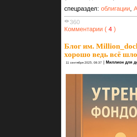
спецраздел:
облигации
,
А
360
Комментарии (
4
)
Блог им. Million_do
хорошо ведь всё шло.
|
Миллион для д
11 сентября 2025, 08:37