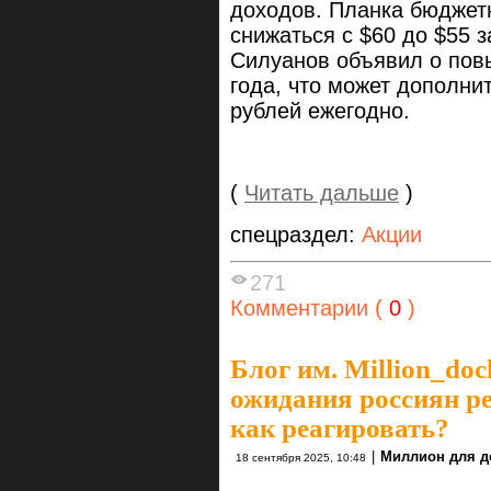
доходов. Планка бюджет
снижаться с $60 до $55 з
Силуанов объявил о пов
года, что может дополни
рублей ежегодно.
(
Читать дальше
)
спецраздел:
Акции
271
Комментарии (
0
)
Блог им. Million_do
ожидания россиян рез
как реагировать?
|
Миллион для д
18 сентября 2025, 10:48