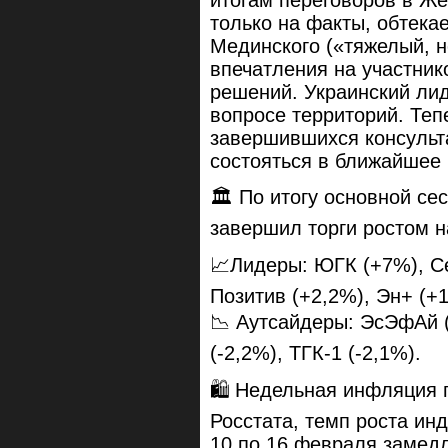
только на факты, обтек
Мединского («тяжелый, н
впечатления на участник
решений. Украинский лид
вопросе территорий. Те
завершившихся консульт
состояться в ближайшее
🏛 По итогу основной се
завершил торги ростом н
📈Лидеры: ЮГК (+7%), Се
Позитив (+2,2%), Эн+ (+1
📉 Аутсайдеры: ЭсЭфАй (
(-2,2%), ТГК-1 (-2,1%).
🛍 Недельная инфляция 
Росстата, темп роста инд
10 по 16 февраля замед