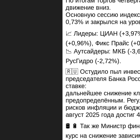
По итогам торгов четвер
движение вниз.
Основную сессию индекс
0,73% и закрылся на уро
📈 Лидеры: ЦИАН (+3,97%
(+0,96%), Фикс Прайс (+0
📉 Аутсайдеры: МКБ (-3,6
РусГидро (-2,72%).
🇷🇺 Остудило пыл инве
председателя Банка Рос
ставке:
дальнейшее снижение кл
предопределённым. Регул
рисков инфляции и бюдж
август 2025 года достиг 4
🛢 🔋 Так же Министр фи
курс на снижение зависи