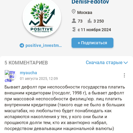
DenisFedotov
Москва
73
3 250
с 11 ноября 2024
+ Подписаться
positive_investments
Сначала старые
5 КОММЕНТАРИЕВ
myaucha
01 августа 2025, 12:09
Бывает дефолт при неспособности государства платить
внешним кредиторам (госдолг, 1998 г), а бывает дефолт
при массовой неспособности физлиц/юр. лиц платить
внутренним кредиторам (такого еще не было в больших
масштабах, но любопытно будет понаблюдать как
испаряются накопления у тех, у кого они были и
прощаются долги тем, кто их авантюрно набрал,
посредством девальвации национальной валюты)