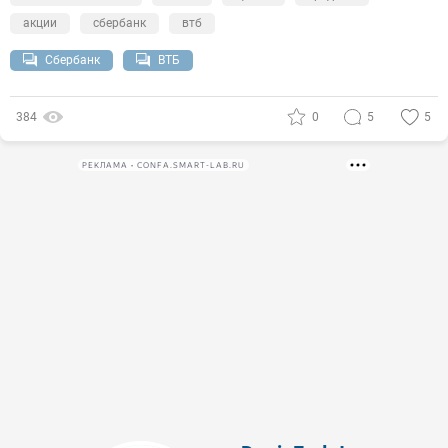
акции
сбербанк
втб
Сбербанк
ВТБ
384
0
5
5
РЕКЛАМА • CONFA.SMART-LAB.RU