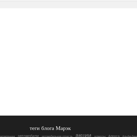
теги блога Марэк
акции
автомобили
Алроса
акомпании
алмазы
автомобильная отрасль
Альфа-бан