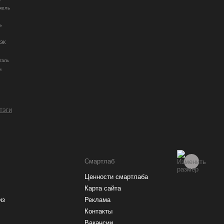
кель
ь
эк
таль
и
и
 тэги
Смартлаб
Ценности смартлаба
Карта сайта
из
Реклама
Контакты
Вакансии