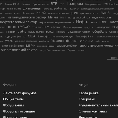
ки
Газпром
ВТБ
газ
банки США
бриллианты
ГМК НорНи
биткоин
Газпромнефть
дивиденды
доллар рубль
золото
ктор
гривна-доллар
ЕС
золотодобывающие компании
Китай
Лукойл
ть
иран
ключевая ставка ЦБ РФ
криптовалюта
Индия
Казахстан
мед
металлургический сектор
Мечел
недвижимость
натуральный газ
пании
ММК
Нефть
нефтегазовый сектор
Новат
никель
НЛМК
нефтехимическая промышленность
отчеты МСФО
отчеты РСБУ
оффтоп
Распадская
опек+
Программирование
РЖД
продукты
рубль
сбербанк
русал
Россия
рубль-доллар
санкции
Саудовская Аравия
Северс
сети
США
аль
сургутнефтегаз
Татнефть
телекоммуникации
Тинькофф Банк
топливные компани
уголь
Украина
форекс
ФРС США
угольные компании
удобрения
ция
хабы газовые
энергетические компани
ЦБ РФ
электромобили
химический сектор
экономика России
энергетический сектор
Яндекс
япония
энергосбытовые компании
....все
Форумы
Акции
Лента всех форумов
Карта рынка
Общие темы
Котировки
Форум акций
Фундаментальный анал
Форум алготрейдинг
Отчеты компаний
Форум опционы
Дивиденды