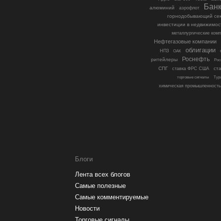
Бан
алюминий
аэрофлот
горнодобывающий се
инвестиции в недвижимос
металлургические ком
Нефтегазовые компании
облигации
НПЗ
ОАК
Роснефть
ритейлеры
Рос
СПГ
ст
ставка ФРС США
торговые сигналы
Тур
химическая промышленность
Блоги
Лента всех блогов
Самые полезные
Самые комментируемые
Новости
Торговые сигналы