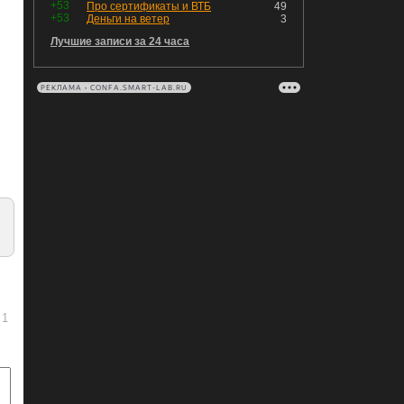
+53
Про сертификаты и ВТБ
49
+53
Деньги на ветер
3
Лучшие записи за 24 часа
РЕКЛАМА • CONFA.SMART-LAB.RU
1