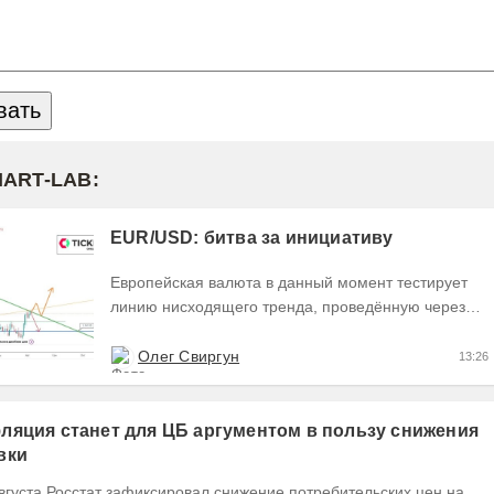
MART-LAB:
EUR/USD: битва за инициативу
Европейская валюта в данный момент тестирует
линию нисходящего тренда, проведённую через
точки 1 и 2, пытаясь закрыть текущий день
формированием...
Олег Свиргун
13:26
ляция станет для ЦБ аргументом в пользу снижения
вки
вгуста Росстат зафиксировал снижение потребительских цен на