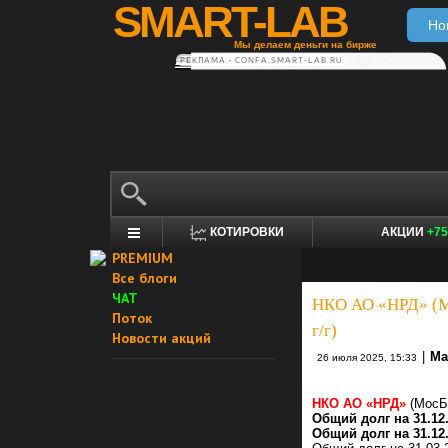
SMART-LAB
Но
Мы делаем деньги на бирже
РЕКЛАМА • CONFA.SMART-LAB.RU
КОТИРОВКИ
АКЦИИ
+75
PREMIUM
Все блоги
ЧАТ
НКО АО «НРД» (Мо
Поток
г/г)
Новости акций
|
Ма
26 июля 2025, 15:33
НКО АО «НРД»
(МосБ
Общий долг на 31.12.
Общий долг на 31.12.