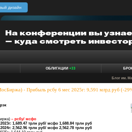
вый дизайн
ОБЛИГАЦИИ
+33
БРО
Блог им. M
сБиржа) - Прибыль рсбу 6 мес 2025г: 9,591 млрд руб (-29
рэк
иржа)
– рсбу/ мсфо
2023г: 1,689.47 трлн руб/ мсфо 1,688.84 трлн руб
2024г: 2,562.96 трлн руб/ мсфо 2,562.78 трлн руб