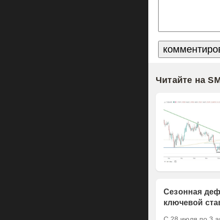
Читайте на S
Сезонная деф
ключевой ста
С 28 июля по 3 а