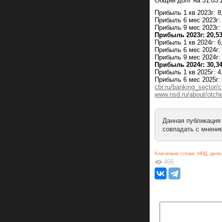
Общий долг на 31.03.2
Прибыль 1 кв 2023г: 8
Прибыль 6 мес 2023г:
Прибыль 9 мес 2023г:
Прибыль 2023г: 20,5
Прибыль 1 кв 2024г: 6
Прибыль 6 мес 2024г:
Прибыль 9 мес 2024г:
Прибыль 2024г: 30,3
Прибыль 1 кв 2025г: 4
Прибыль 6 мес 2025г:
cbr.ru/banking_sector/
www.nsd.ru/about/otchet
Данная публикация
совпадать с мнение
Ключевые слова:
НРД
,
депо
466