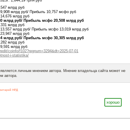
025г: 1,644,19 трлн руб
,547 млрд руб
 9,908 млрд руб/ Прибыль 10,757 мсфо руб
 14,676 млрд руб
30 млрд руб/ Прибыль мсфо 20,508 млрд руб
,331 млрд руб
 13,557 млрд руб/ Прибыль мсфо 13,019 млрд руб
 23,947 млрд руб
44 млрд руб/ Прибыль мсфо 30,305 млрд руб
,282 млрд руб
 9,591 млрд руб
credit/coinfo/f102?regnum=3294&dt=2025-07-01
nost-i-statistika/
 является личным мнением автора. Мнение владельца сайта может не
м автора.
зитарий НРД
хорошо