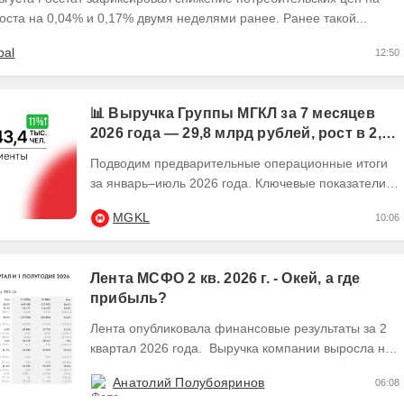
оста на 0,04% и 0,17% двумя неделями ранее. Ранее такой...
bal
12:50
📊 Выручка Группы МГКЛ за 7 месяцев
2026 года — 29,8 млрд рублей, рост в 2,5
раза
Подводим предварительные операционные итоги
за январь–июль 2026 года. Ключевые показатели:
💰 Выручка — 29,8 млрд рублей, рост в 2,5...
MGKL
10:06
Лента МСФО 2 кв. 2026 г. - Окей, а где
прибыль?
Лента опубликовала финансовые результаты за 2
квартал 2026 года. Выручка компании выросла на
28,8% во 2 квартале до 341,6 млрд руб. В 1...
Анатолий Полубояринов
06:08