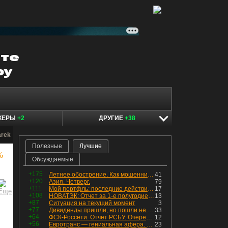
КЕРЫ
+2
ДРУГИЕ
+38
arek
Полезные
Лучшие
%
Обсуждаемые
+175
Летнее обострение. Как мошенники пытаются подсунуть кнопку "БАБЛО" девушкам
41
+120
Азия. Четверг.
79
+111
Мой портфль: последние действия и текущая структура. Краткий комментарий по всем позициям
17
+108
НОВАТЭК: Отчет за 1-е полугодие 2026 - прибыль продолжает падать, но лучшее впереди, если не прилетит
13
+87
Ситуация на текущий момент
3
+77
Дивиденды пришли, но пошли не туда
33
+64
ФСК-Россети. Отчет РСБУ. Очередная допка - бомбовые новости в эфире
12
+56
Евротранс — гениальная афера. Собрал с инвесторов денег, выплатил дивидендов больше текущей капитализации и ушёл в дефолт
23