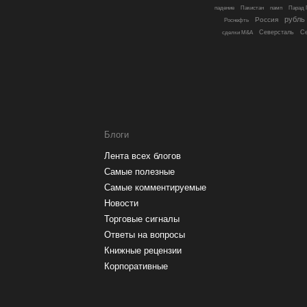
падение
Пакистан
памп
Парад
рубль
Россия
Роснефть
Северсталь
С
сделки M&A
Блоги
Лента всех блогов
Самые полезные
Самые комментируемые
Новости
Торговые сигналы
Ответы на вопросы
Книжные рецензии
Корпоративные