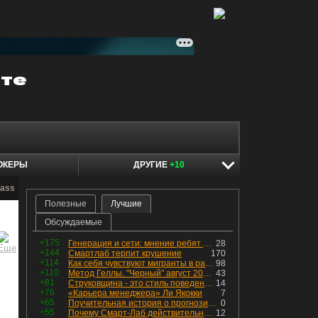
ОКЕРЫ
ДРУГИЕ
+10
pass
Полезные
Лучшие
Обсуждаемые
+175
Генерация и сети: мнение ребят из индустрии
28
+144
Смартлаб терпит крушение
170
+114
Как себя чувствуют мигранты в раю, в который они так стремились
98
+110
Метод Геллы. "Черный" август 2026 - быть или не быть?
43
+81
Струковщина - это стиль поведения, известный всем в секторе золотодобычи.
14
+76
«Карьера менеджера» Ли Якокки
7
+65
Поучительная история о прогнозировании
0
+55
Почему Смарт-Лаб действительно протух
12