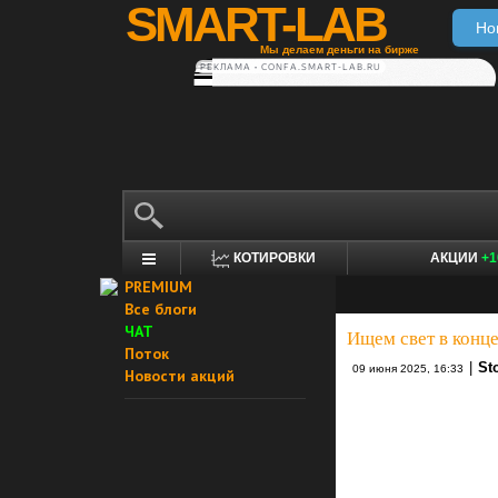
SMART-LAB
Но
Мы делаем деньги на бирже
РЕКЛАМА • CONFA.SMART-LAB.RU
КОТИРОВКИ
АКЦИИ
+1
PREMIUM
Все блоги
ЧАТ
Ищем свет в конце
Поток
|
St
09 июня 2025, 16:33
Новости акций