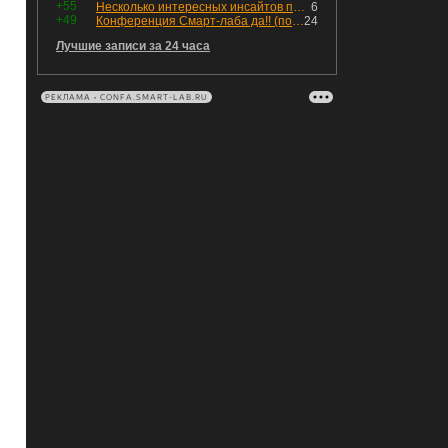
+55
Несколько интересных инсайтов по "Озону"
6
+49
Конференция Смарт-лаба да!! (пост 218, 12+)
24
Лучшие записи за 24 часа
РЕКЛАМА • CONFA.SMART-LAB.RU