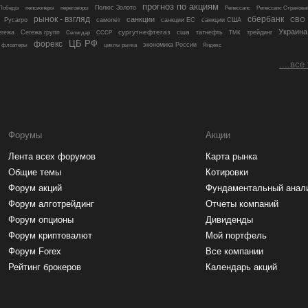
прогноз по акциям
Полюс Золото
 Победы
пенсионеры
переговоры
Ренессанс
Ренессанс Страхова
рынок - взгляд
санкции
сбербанк
СВО
Русагро
самолет
санкции ЕС
санкции США
Украина
сургутнефтегаз
сша
егежа
Сегежа групп
татнефть
трейдинг
Селигдар
СССР
ТМК
ЦБ РФ
форекс
экономика России
флоатеры
циклы рынка
Яндекс
....все
Форумы
Акции
Лента всех форумов
Карта рынка
Общие темы
Котировки
Форум акций
Фундаментальный анал
Форум алготрейдинг
Отчеты компаний
Форум опционы
Дивиденды
Форум криптовалют
Мой портфель
Форум Forex
Все компании
Рейтинг брокеров
Календарь акций