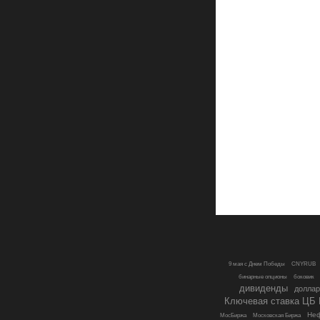
9 мая с Днем Победы
CNYRUB
бинарные опционы
боковик
дивиденды
доллар
Ключевая ставка ЦБ
Не
МосБиржа
Московская Биржа