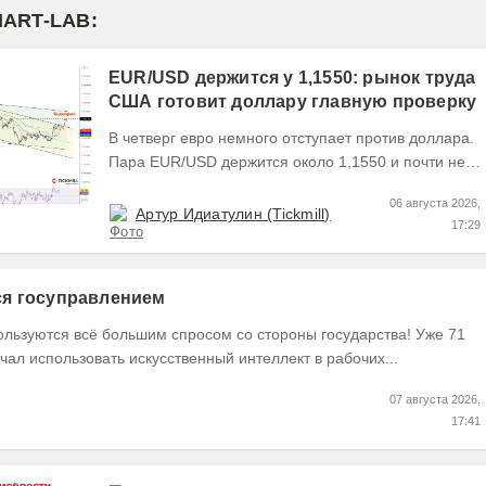
MART-LAB:
EUR/USD держится у 1,1550: рынок труда
США готовит доллару главную проверку
В четверг евро немного отступает против доллара.
Пара EUR/USD держится около 1,1550 и почти не
выходит за пределы узкого диапазона. Главным...
06 августа 2026,
Артур Идиатулин (Tickmill)
17:29
тся госуправлением
ользуются всё большим спросом со стороны государства! Уже 71
чал использовать искусственный интеллект в рабочих...
07 августа 2026,
17:41