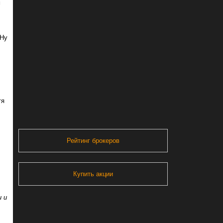
м
 Ну
тя
Рейтинг брокеров
Купить акции
и и