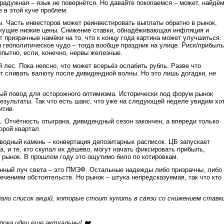
 радужная – язык не повернётся. Но давайте покопаемся – может, найдё
е в этой куче проблем.
. Часть инвесторов может реинвестировать выплаты обратно в рынок,
екущие низкие цены. Снижение ставки, обнадёживающая инфляция и
т призрачные намёки на то, что к концу года картина может улучшиться.
я геополитическое чудо – тогда вообще праздник на улице. Риск/прибыль
пытно, если, конечно, нервы железные.
 лес. Пока неясно, что может всерьёз ослабить рубль. Разве что
т сливать валюту после дивидендной волны. Но это лишь догадки, не
ый повод для осторожного оптимизма. Исторически под форум рынок
езультаты. Так что есть шанс, что уже на следующей неделе увидим хо
итив.
. Отчётность отыграна, дивидендный сезон закончен, а впереди только
орой квартал.
водный камень – конвертация депозитарных расписок. ЦБ запускает
а, и те, кто скупал их дёшево, могут начать фиксировать прибыль,
 рынок. В прошлом году это ощутимо било по котировкам.
енный луч света – это ПМЭФ. Остальные надежды либо призрачны, либо
ечением обстоятельств. Но рынок – штука непредсказуемая, так что кто
али список акций, которые стоит купить в связи со снижением ставк
пока идеи еще актуальны! ❤️