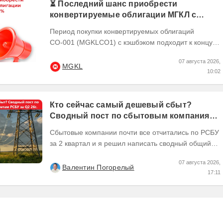
⏳ Последний шанс приобрести
конвертируемые облигации МГКЛ с
кэшбэком 10%
Период покупки конвертируемых облигаций
СО-001 (MGKLCO1) с кэшбэком подходит к концу.
Чтобы получить кэшбэк 10% ,
07 августа 2026,
квалифицированным...
MGKL
10:02
Кто сейчас самый дешевый сбыт?
Сводный пост по сбытовым компаниям
по отчетам РСБУ за Q2 26г.
Сбытовые компании почти все отчитались по РСБУ
за 2 квартал и я решил написать сводный общий
пост по их результатам, может кому интересно...
07 августа 2026,
Валентин Погорелый
17:11