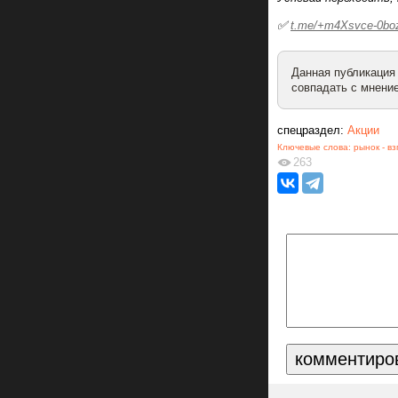
✅
t.me/+m4Xsvce-0b
Данная публикация
совпадать с мнение
спецраздел:
Акции
Ключевые слова:
рынок - вз
263