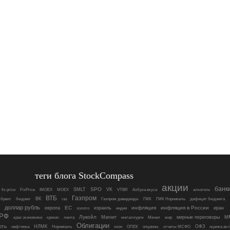
теги блога StockCompass
акции
банк
SPO
SMLT
VK
fix price
FixPrice
IMOEX
MOEX
VTBR
Азбука вкуса
алкоголь
ВТБ
Газпром
ВК
брент
бюджет
газ
Газпром дивиденды
ГМК
ГМК Норникель
дефицит бюджета
доллар рубль
ЕС
инфляция
инфляция в России
европа
израиль
иран
золото
индия
 РФ
Лукойл
Магнит
мирные переговоры
М
крах экономики
кризис
лента
металлурги
Мечел
мир
Облигации
фть
НЛМК
ОФЗ
нефтянка
Норникель
озон
ОПЕК
опционы
отчеты МСФО
оценка акт