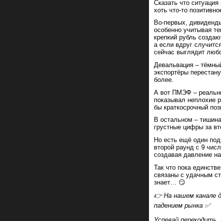
Сказать что ситуация
хоть что-то позитивно
Во-первых, дивиденды
особенно учитывая т
крепкий рубль создаю
а если вдруг случитс
сейчас выглядит любо
Девальвация – тёмный
экспортёры перестану
более.
А вот ПМЭФ – реальн
показывал неплохие р
бы краткосрочный поз
В остальном – тишина
грустные цифры за вт
Но есть ещё один под
второй раунд с 9 числ
создавая давление на
Так что пока единств
связаны с удачным ст
знает… 😏
👉 На нашем канале д
падением рынка ✅
Успевай переходить, 