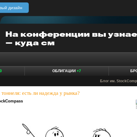
вый дизайн
0
ОБЛИГАЦИИ
+7
БР
Блог им. StockCom
 тоннеля: есть ли надежда у рынка?
ockCompass