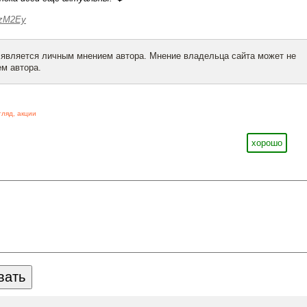
ozM2Ey
 является личным мнением автора. Мнение владельца сайта может не
м автора.
гляд
,
акции
хорошо