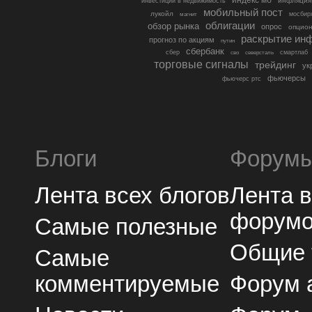
индекс мб
инфляция
инвестиции в недвижимость
мобильный пост
лукойл
мосбир
магнит
облигации
обзор рынка
опрос
опцио
раскрытие ин
прогноз по акциям
путин
сбербанк
сбер
северсталь
смартлаб
сво
торговые сигналы
трейдинг
ук
фьючерсы
фьючерс ртс
Блоги
Форум
Лента всех блогов
Лента 
форум
Самые полезные
Общие
Самые
комментируемые
Форум 