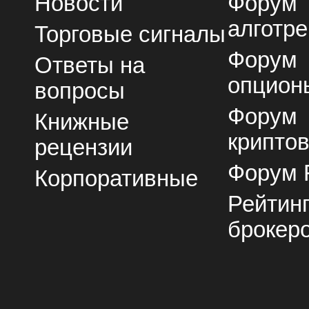
Новости
Форум
алготре
Торговые сигналы
Форум
Ответы на
опцион
вопросы
Форум
Книжные
крипто
рецензии
Форум 
Корпоративные
Рейтин
брокер