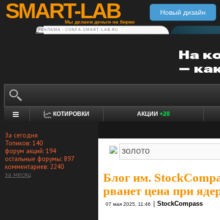
SMART-LAB
Новый дизайн
Мы делаем деньги на бирже
РЕКЛАМА • CONFA.SMART-LAB.RU
КОТИРОВКИ
АКЦИИ
+20
За сегодня
Топиков: 140
форум акций: 194
остальные форумы: 897
комментариев: 2240
за месяц
Блог им. StockCompa
рванет цена при яде
|
StockCompass
07 мая 2025, 11:46