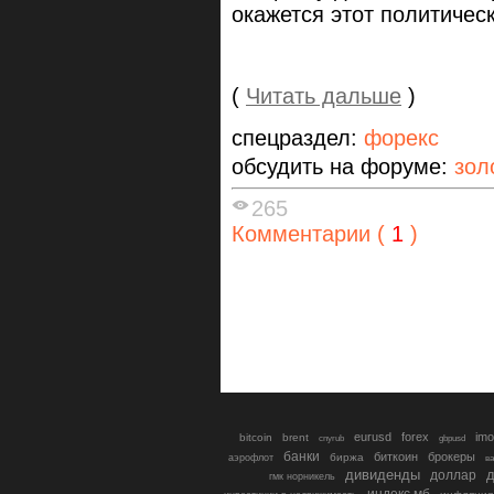
окажется этот политичес
(
Читать дальше
)
спецраздел:
форекс
обсудить на форуме:
зол
265
Комментарии (
1
)
eurusd
forex
imo
bitcoin
brent
cnyrub
gbpusd
банки
биткоин
брокеры
биржа
аэрофлот
в
дивиденды
доллар
д
гмк норникель