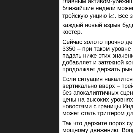
главным активом-убежищ
ближайшие недели можем
тройскую унцию 📈. Всё 
каждый новый взрыв буд
костёр.
Сейчас золото прочно д
3350 – при таком уровне
падать ниже этих значен
добавляет и затяжной ко
продолжает держать рынк
Если ситуация накалится
вертикально вверх – тре
без апокалиптичных сце
цены на высоких уровнях
новостями с границы Инд
может стать триггером д
Так что держите порох су
мощному движению. Вопр