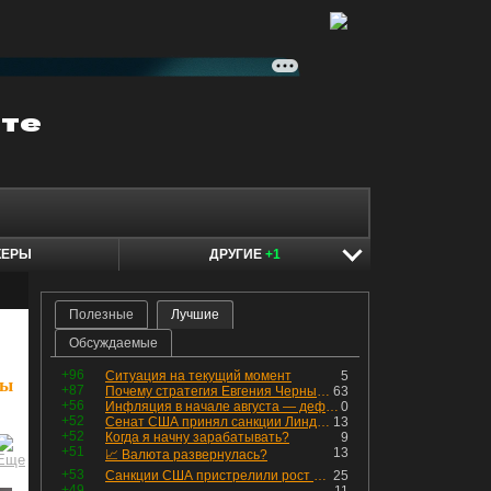
КЕРЫ
ДРУГИЕ
+1
Полезные
Лучшие
Обсуждаемые
+96
Ситуация на текущий момент
5
ры
+87
Почему стратегия Евгения Черных приведет вас к убыткам в 2026 году
63
+56
Инфляция в начале августа — дефляция из-за топлива и плодоовощной корзины, но услуги продолжают дорожать, а рубль начал ослабевать.
0
+52
Сенат США принял санкции Линдси Грэма против России
13
+52
Когда я начну зарабатывать?
9
+51
13
📈 Валюта развернулась?
+53
Санкции США пристрелили рост акций в России
25
+49