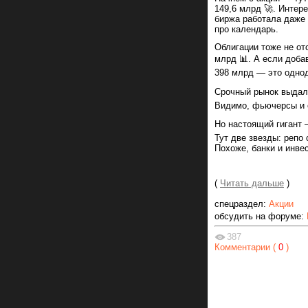
149,6 млрд 🚀. Интер
биржа работала даже 
про календарь.
Облигации тоже не отс
млрд 📊. А если доба
398 млрд — это однод
Срочный рынок выдал 1
Видимо, фьючерсы и о
Но настоящий гигант —
Тут две звезды: репо 
Похоже, банки и инве
(
Читать дальше
)
спецраздел:
Акции
обсудить на форуме:
387
Комментарии (
0
)