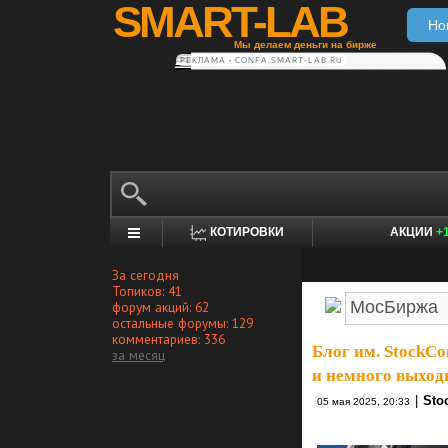
SMART-LAB
Но
Мы делаем деньги на бирже
РЕКЛАМА • CONFA.SMART-LAB.RU
КОТИРОВКИ
АКЦИИ
+
За сегодня
Топиков: 41
форум акций: 62
остальные форумы: 129
комментариев: 336
Блог им. StockC
за месяц
и немного выход
|
Sto
05 мая 2025, 20:33