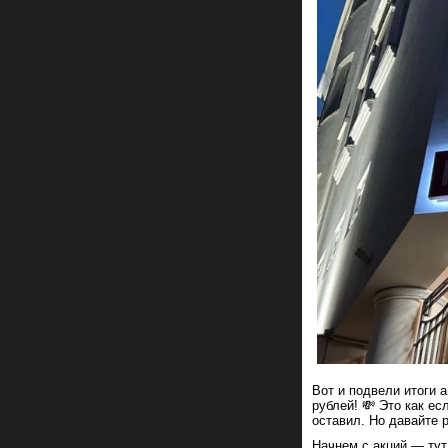
Вот и подвели итоги 
рублей! 💸 Это как е
оставил. Но давайте 
Начнем с акций — тут