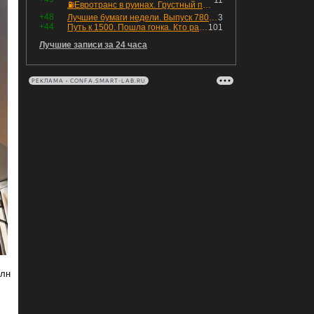
11
⛽️Евротранс в руинах. Грустный пост😶😞 Что изменилось в облигациях?
+48
Лучшие бумаги недели. Выпуск 780 – обновления для пятницы
3
+44
Путь к 1500. Пошла гонка. Кто раньше продаст.
101
Лучшие записи за 24 часа
РЕКЛАМА • CONFA.SMART-LAB.RU
рлн