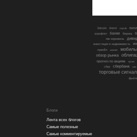
euru
bitcoin
brent
cnyrub
банки
б
биржа
аэрофлот
диви
гмк норникель
ин
инвестиции в недвижимость
мобиль
лукойл
магнит
облига
обзор рынка
прогноз по акциям
путин
сбербанк
сбер
сво
торговые сигна
фьюче
Блоги
Лента всех блогов
Самые полезные
Самые комментируемые