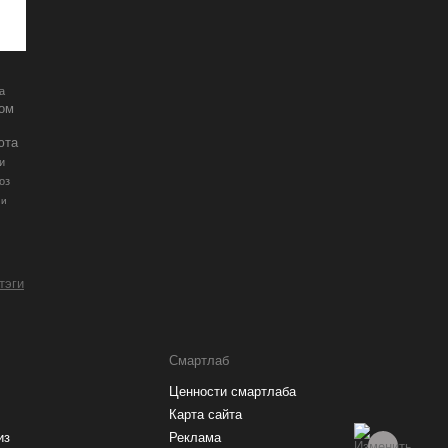
а
ром
юта
и
оз
ии
 тэги
Смартлаб
Ценности смартлаба
Карта сайта
из
Реклама