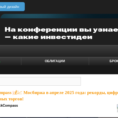
вый дизайн
1
ОБЛИГАЦИИ
БРО
ompass
|
💰📈 Мосбиржа в апреле 2025 года: рекорды, циф
ных торгов!
ckCompass