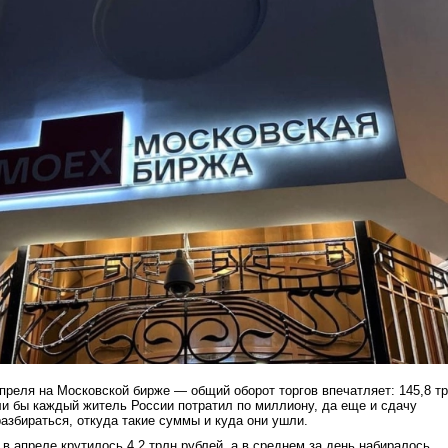
апреля на Московской бирже — общий оборот торгов впечатляет: 145,8 т
сли бы каждый житель России потратил по миллиону, да еще и сдачу
разбираться, откуда такие суммы и куда они ушли.
 в апреле крутилось 4,2 трлн рублей, а в среднем за день набиралось