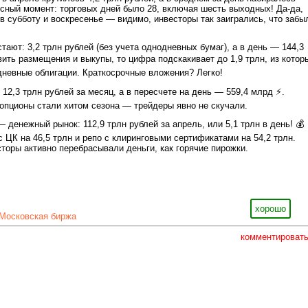
есный момент: торговых дней было 28, включая шесть выходных! Да-да,
в субботу и воскресенье — видимо, инвесторы так заигрались, что забы
тают: 3,2 трлн рублей (без учета однодневных бумаг), а в день — 144,3
вить размещения и выкупы, то цифра подскакивает до 1,9 трлн, из котор
невные облигации. Краткосрочные вложения? Легко!
2,3 трлн рублей за месяц, а в пересчете на день — 559,4 млрд ⚡️.
пционы стали хитом сезона — трейдеры явно не скучали.
 денежный рынок: 112,9 трлн рублей за апрель, или 5,1 трлн в день! 💰
с ЦК на 46,5 трлн и репо с клиринговыми сертификатами на 54,2 трлн.
сторы активно перебрасывали деньги, как горячие пирожки.
хорошо
Московская биржа
комментироват