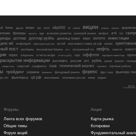
акции
s&p500
sd
forex
imoex
аналитик
si
gbpusd
ipo
nyse
usdrub
алроса
анализ
газп
иткоин
брокеры
втб
вопрос
валюта
вдо
волновая разметка
волновой анализ
газ
денды
золото
инвестиции
доллар
доллар рубль
дональд трамп
евро
криптовал
декс мб
инфляция
китай
ключевая ставка цб рф
кризис
инфляция в россии
ный пост
нефть
новост
московская биржа
мосбиржа
мтс
натуральный газ
новатэк
ции
оффтоп
опрос
прогн
опционы
отчеты мсфо
офз
портфель инвестора
отчеты рсбу
раскрытие информации
рубль
роснефть
россия
ртс
рынок
санкц
рынки
сша
технический анализ
сущфакты
торговые роботы
северсталь
смартлаб
торговля
лы
трейдинг
форекс
украина
фьючерс mix
фондовый рынок
фрс сша
финансы
цб рф
фьючерсы
экономика
рс ртс
экономика россии
юмор
яндекс
....все
Форумы
Акции
Лента всех форумов
Карта рынка
Общие темы
Котировки
Форум акций
Фундаментальный анал