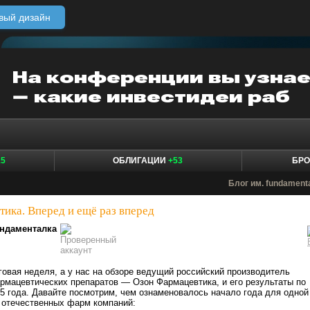
вый дизайн
15
ОБЛИГАЦИИ
+53
БР
Блог им. fundament
ика. Вперед и ещё раз вперед
ндаменталка
говая неделя, а у нас на обзоре ведущий российский производитель
мацевтических препаратов — Озон Фармацевтика, и его результаты по
25 года. Давайте посмотрим, чем ознаменовалось начало года для одной
 отечественных фарм компаний: