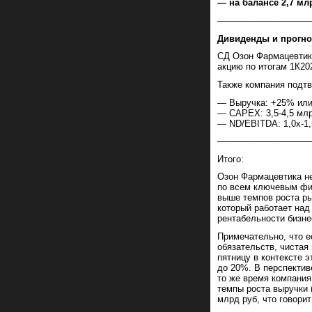
— на балансе 2,7 мл
–––––––––––––––––––
Дивиденды и прогноз
СД Озон Фармацевтики
акцию по итогам 1К20
Также компания подтв
— Выручка: +25% ил
— CAPEX: 3,5-4,5 млр
— ND/EBITDA: 1,0х-1,
–––––––––––––––––––
Итого:
Озон Фармацевтика н
по всем ключевым фин
выше темпов роста ры
который работает на
рентабельности бизне
Примечательно, что е
обязательств, чиста
пятницу в контексте 
до 20%. В перспектив
то же время компания
темпы роста выручки (
млрд руб, что говорит