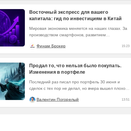
Восточный экспресс для вашего
капитала: гид по инвестициям в Китай
Мировая экономика меняется на наших глазах. За
производством смартфонов, развитием
искусственного интеллекта и зеленой революцией
Финам Брокер
15:23
часто...
Продал то, что нельзя было покупать.
Изменения в портфеле
Последний раз писал про портфель 30 июня и
сделок с тех пор не делал, но вчера вышел плохой
отчет по компании, которую я держал и я её...
Валентин Погорелый
13:51