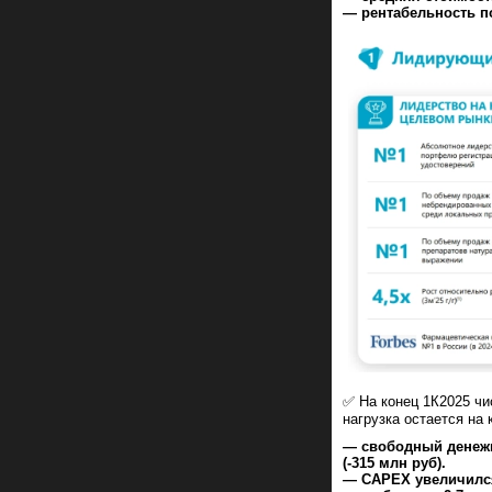
— рентабельность по
✅ На конец 1К2025 чи
нагрузка остается на
— свободный денежны
(-315 млн руб).
— CAPEX увеличился 