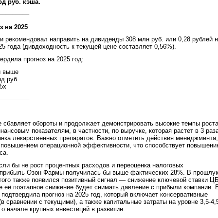
рд руб. кэша.
–––––––––
 на 2025
 рекомендовал направить на дивиденды 308 млн руб. или 0,28 рублей 
25 года (дивдоходность к текущей цене составляет 0,56%).
ердила прогноз на 2025 год:
и выше
д руб.
5х
–––––––––
е сбавляет обороты и продолжает демонстрировать высокие темпы рост
ансовым показателям, в частности, по выручке, которая растет в 3 раз
нка лекарственных препаратов. Важно отметить действия менеджмента,
д повышением операционной эффективности, что способствует повышен
са.
сли бы не рост процентных расходов и переоценка налоговых
я прибыль Озон Фармы получилась бы выше фактических 28%. В прошлу
этого также появился позитивный сигнал — снижение ключевой ставки Ц
е её поэтапное снижение будет снимать давление с прибыли компании. 
 подтвердила прогноз на 2025 год, который включает консервативные
в сравнении с текущими), а также капитальные затраты на уровне 3,5-4,
 о начале крупных инвестиций в развитие.