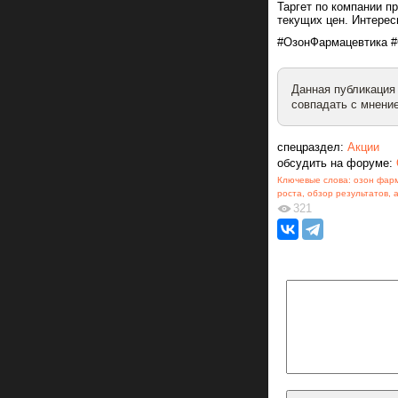
Таргет по компании п
текущих цен. Интерес
#ОзонФармацевтика 
Данная публикация
совпадать с мнение
спецраздел:
Акции
обсудить на форуме:
Ключевые слова:
озон фар
роста
,
обзор результатов
,
321