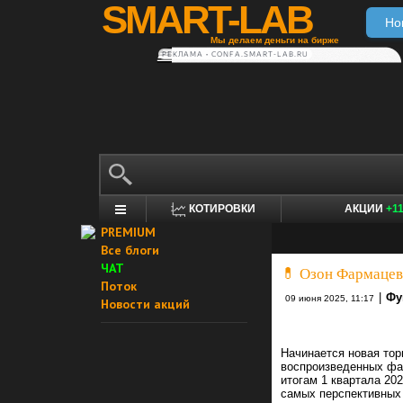
SMART-LAB
Но
Мы делаем деньги на бирже
РЕКЛАМА • CONFA.SMART-LAB.RU
КОТИРОВКИ
АКЦИИ
+1
PREMIUM
Все блоги
ЧАТ
💊 Озон Фармацевт
Поток
|
Фу
09 июня 2025, 11:17
Новости акций
Начинается новая тор
воспроизведенных фар
итогам 1 квартала 20
самых перспективных