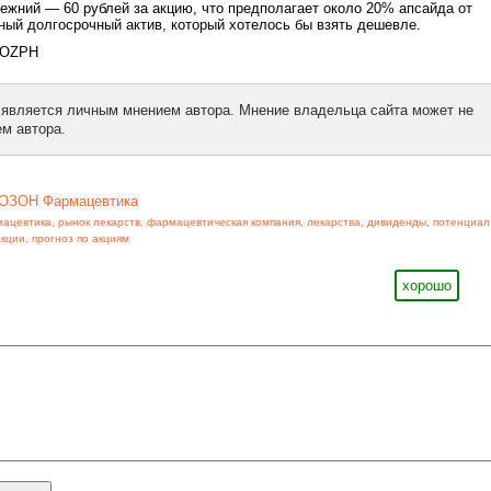
режний — 60 рублей за акцию, что предполагает около 20% апсайда от
ный долгосрочный актив, который хотелось бы взять дешевле.
#OZPH
 является личным мнением автора. Мнение владельца сайта может не
м автора.
ОЗОН Фармацевтика
мацевтика
,
рынок лекарств
,
фармацевтическая компания
,
лекарства
,
дивиденды
,
потенциал
акции
,
прогноз по акциям
хорошо