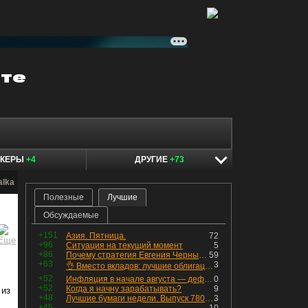
ОКЕРЫ
+4
ДРУГИЕ
+73
alka
Полезные
Лучшие
Обсуждаемые
+151
Азия. Пятница.
72
+96
Ситуация на текущий момент
5
+86
Почему стратегия Евгения Черных приведет вас к убыткам в 2026 году
59
+63
3
👌 Вместо вкладов: лучшие облигации — только супер надёжные
+52
Инфляция в начале августа — дефляция из-за топлива и плодоовощной корзины, но услуги продолжают дорожать, а рубль начал ослабевать.
0
+52
Когда я начну зарабатывать?
9
 из
+48
Лучшие бумаги недели. Выпуск 780 – обновления для пятницы
3
+45