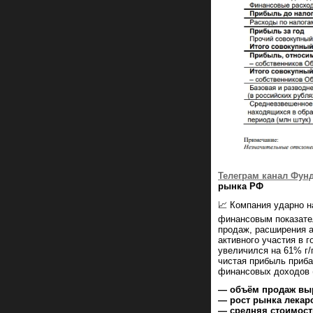
Телеграм канал Фун
рынка РФ
📈 Компания ударно н
финансовым показател
продаж, расширения а
активного участия в 
увеличился на 61% г/
чистая прибыль приба
финансовых доходов 
— объём продаж выро
— рост рынка лекар
— средняя стоимость