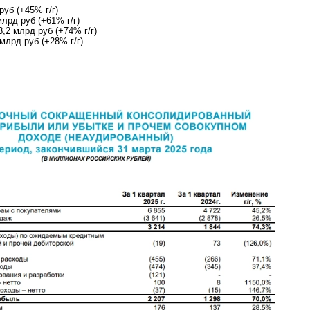
уб (+45% г/г)
лрд руб (+61% г/г)
,2 млрд руб (+74% г/г)
млрд руб (+28% г/г)