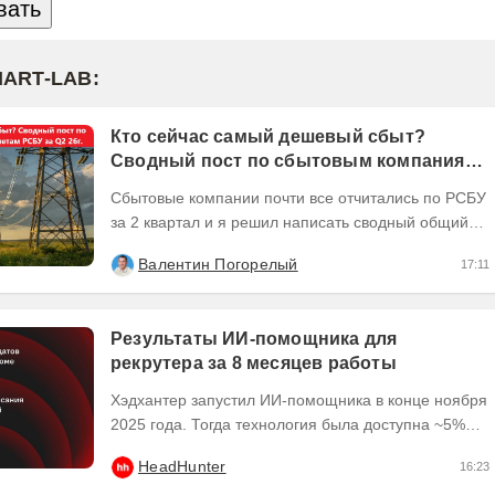
MART-LAB:
Кто сейчас самый дешевый сбыт?
Сводный пост по сбытовым компаниям
по отчетам РСБУ за Q2 26г.
Сбытовые компании почти все отчитались по РСБУ
за 2 квартал и я решил написать сводный общий
пост по их результатам, может кому интересно...
Валентин Погорелый
17:11
Результаты ИИ-помощника для
рекрутера за 8 месяцев работы
Хэдхантер запустил ИИ-помощника в конце ноября
2025 года. Тогда технология была доступна ~5%
пользователей платформы hh․ru, и уже в начале
HeadHunter
16:23
2026...