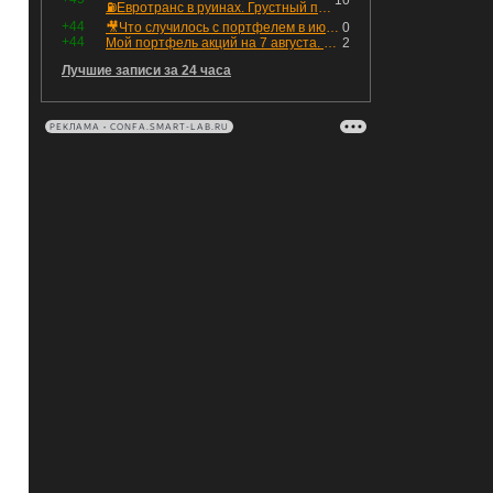
10
⛽️Евротранс в руинах. Грустный пост😶😞 Что изменилось в облигациях?
+44
🎥Что случилось с портфелем в июле - честный разбор / Инвестировать Просто
0
+44
Мой портфель акций на 7 августа. Покупки активов и реинвестирование дивидендов. Создание пассивного дохода
2
Лучшие записи за 24 часа
РЕКЛАМА • CONFA.SMART-LAB.RU