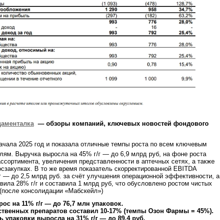
даменталка
— обзоры компаний, ключевых новостей фондового
ачала 2025 год и показала отличные темпы роста по всем ключевым
ям. Выручка выросла на 45% г/г — до 6,9 млрд руб, на фоне роста
ссортимента, увеличения представленности в аптечных сетях, а также
госзакупках. В то же время показатель скорректированной EBITDA
г — до 2,5 млрд руб. за счёт улучшения операционной эффективности, а
вила 28% г/г и составила 1 млрд руб, что обусловлено ростом чистых
(после консолидации «Мабскейл»)
с на 11% г/г — до 76,7 млн упаковок.
ственных препаратов составил 10-17% (темпы Озон Фармы = 45%).
 упаковки выросла на 31% г/г — до 89,4 руб.