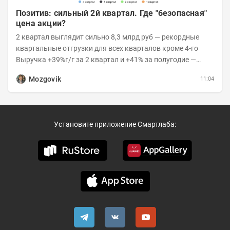
Позитив: сильный 2й квартал. Где "безопасная"
цена акции?
2 квартал выглядит сильно 8,3 млрд руб — рекордные
квартальные отгрузки для всех кварталов кроме 4-го
Выручка +39%г/г за 2 квартал и +41% за полугодие —
очень сильно 👉Рост выручки ПАК...
Mozgovik
11:04
Установите приложение Смартлаба: