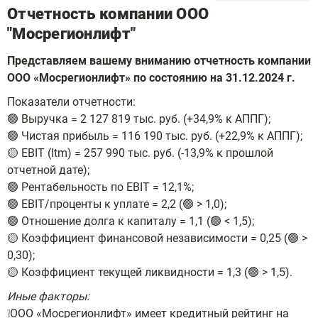
Отчетность компании ООО
"Мосрегионлифт"
Представляем вашему вниманию отчетность компании
ООО «Мосрегионлифт» по состоянию на 31.12.2024 г.
Показатели отчетности:
🟢 Выручка = 2 127 819 тыс. руб. (+34,9% к АППГ);
🟢 Чистая прибыль = 116 190 тыс. руб. (+22,9% к АППГ);
🟡 EBIT (ltm) = 257 990 тыс. руб. (-13,9% к прошлой
отчетной дате);
🟢 Рентабельность по EBIT = 12,1%;
🟢 EBIT/проценты к уплате = 2,2 (🟢 > 1,0);
🟢 Отношение долга к капиталу = 1,1 (🟢 < 1,5);
🟡 Коэффициент финансовой независимости = 0,25 (🟢 >
0,30);
🟡 Коэффициент текущей ликвидности = 1,3 (🟢 > 1,5).
Иные факторы:
❕ООО «Мосрегионлифт» имеет кредитный рейтинг на