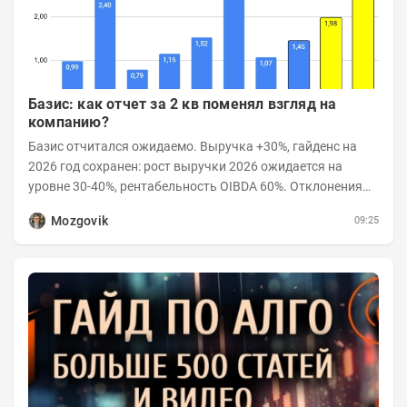
Базис: как отчет за 2 кв поменял взгляд на
компанию?
Базис отчитался ожидаемо. Выручка +30%, гайденс на
2026 год сохранен: рост выручки 2026 ожидается на
уровне 30-40%, рентабельность OIBDA 60%. Отклонения
значений отчета 2-го квартала от модели —...
Mozgovik
09:25