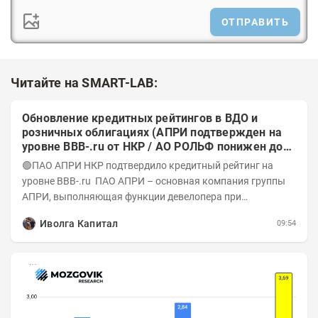
ОТПРАВИТЬ
Читайте на SMART-LAB:
Обновление кредитных рейтингов в ВДО и
розничных облигациях (АПРИ подтвержден на
уровне BBB-.ru от НКР / АО РОЛЬФ понижен до
А-(RU) / Элит Строй присвоен на уровне BBB.ru)
🟢ПАО АПРИ НКР подтвердило кредитный рейтинг на
уровне BBB-.ru ПАО АПРИ – основная компания группы
АПРИ, выполняющая функции девелопера при
реализации проектов. Группа с 2014 года...
Иволга Капитал
09:54