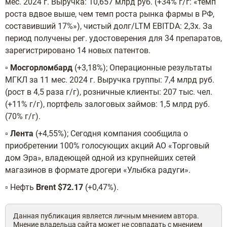
мес. 2024 г. Выручка: 10,657 млрд руб. (+34% г/г: «темп
роста вдвое выше, чем темп роста рынка фармы в РФ,
составивший 17%»), чистый долг/LTM EBITDA: 2,3х. За
период получены рег. удостоверения для 34 препаратов,
зарегистрировано 14 новых патентов.
▫️
Мосгорломбард
(+3,18%); Операционные результаты
МГКЛ за 11 мес. 2024 г. Выручка группы: 7,4 млрд руб.
(рост в 4,5 раза г/г), розничные клиенты: 207 тыс. чел.
(+11% г/г), портфель залоговых займов: 1,5 млрд руб.
(70% г/г).
▫️
Лента
(+4,55%); Сегодня компания сообщила о
приобретении 100% голосующих акций АО «Торговый
дом Эра», владеющей одной из крупнейших сетей
магазинов в формате дрогери «Улыбка радуги».
▫️ Нефть
Brent $72.17
(+0,47%).
Данная публикация является личным мнением автора.
Мнение владельца сайта может не совпадать с мнением