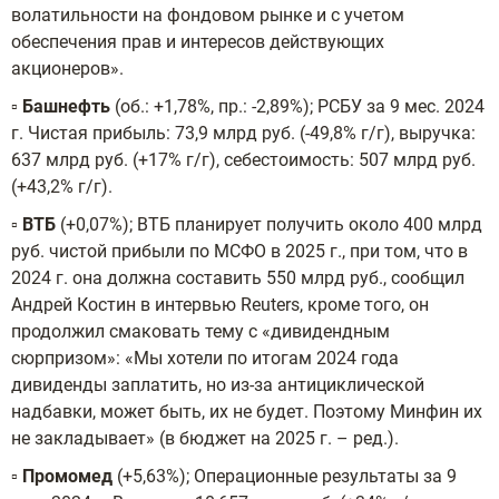
волатильности на фондовом рынке и с учетом
обеспечения прав и интересов действующих
акционеров».
▫️
Башнефть
(об.: +1,78%, пр.: -2,89%); РСБУ за 9 мес. 2024
г. Чистая прибыль: 73,9 млрд руб. (-49,8% г/г), выручка:
637 млрд руб. (+17% г/г), себестоимость: 507 млрд руб.
(+43,2% г/г).
▫️
ВТБ
(+0,07%); ВТБ планирует получить около 400 млрд
руб. чистой прибыли по МСФО в 2025 г., при том, что в
2024 г. она должна составить 550 млрд руб., сообщил
Андрей Костин в интервью Reuters, кроме того, он
продолжил смаковать тему с «дивидендным
сюрпризом»: «Мы хотели по итогам 2024 года
дивиденды заплатить, но из-за антициклической
надбавки, может быть, их не будет. Поэтому Минфин их
не закладывает» (в бюджет на 2025 г. – ред.).
▫️
Промомед
(+5,63%); Операционные результаты за 9