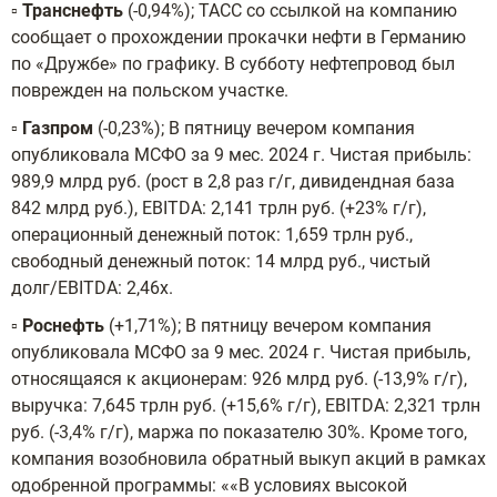
▫️
Транснефть
(-0,94%); ТАСС со ссылкой на компанию
сообщает о прохождении прокачки нефти в Германию
по «Дружбе» по графику. В субботу нефтепровод был
поврежден на польском участке.
▫️
Газпром
(-0,23%); В пятницу вечером компания
опубликовала МСФО за 9 мес. 2024 г. Чистая прибыль:
989,9 млрд руб. (рост в 2,8 раз г/г, дивидендная база
842 млрд руб.), EBITDA: 2,141 трлн руб. (+23% г/г),
операционный денежный поток: 1,659 трлн руб.,
свободный денежный поток: 14 млрд руб., чистый
долг/EBITDA: 2,46х.
▫️
Роснефть
(+1,71%); В пятницу вечером компания
опубликовала МСФО за 9 мес. 2024 г. Чистая прибыль,
относящаяся к акционерам: 926 млрд руб. (-13,9% г/г),
выручка: 7,645 трлн руб. (+15,6% г/г), EBITDA: 2,321 трлн
руб. (-3,4% г/г), маржа по показателю 30%. Кроме того,
компания возобновила обратный выкуп акций в рамках
одобренной программы: ««В условиях высокой