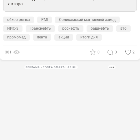
автора.
обзор рынка
PMI
Соликамский магниевый завод
ИИС-3
Транснефть
роснефть
башнефть
втб
промомед
лента
акции
итоги дня
381
0
0
2
РЕКЛАМА • CONFA.SMART-LAB.RU