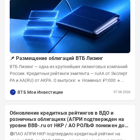
📌 Размещение облигаций ВТБ Лизинг
ВТБ Лизинг — одна из крупнейших лизинговых компаний
России. Кредитные рейтинги эмитента — ruAA от Эксперт
РА и AA(RU) от АКРА. О выпуске: 🔹 Номинал: ₽1000 🔹
Объём...
ВТБ Мои Инвестиции
07.08.2026
Обновление кредитных рейтингов в ВДО и
розничных облигациях (АПРИ подтвержден на
уровне BBB-.ru от НКР / АО РОЛЬФ понижен до
А-(RU) / Элит Строй присвоен на уровне BBB.ru)
🟢ПАО АПРИ НКР подтвердило кредитный рейтинг на