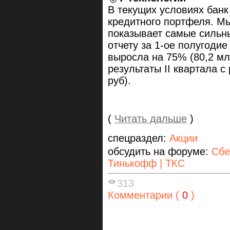
В текущих условиях бан
кредитного портфеля. Мы
показывает самые сильны
отчету за 1-ое полугоди
выросла на 75% (80,2 мл
результаты II квартала 
руб).
(
Читать дальше
)
спецраздел:
Акции
обсудить на форуме:
Сбе
Тинькофф | ТКС
313
Комментарии (
0
)