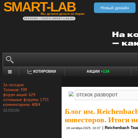
SMART-LAB
Новый дизайн
Мы делаем деньги на бирже
РЕКЛАМА • CONFA.SMART-LAB.RU
КОТИРОВКИ
АКЦИИ
+134
За сегодня
Топиков: 399
форум акций: 629
остальные форумы: 1755
комментариев: 4084
за месяц
Блог им. Reichenbac
инвесторов. Итоги н
|
Reichenbach Te
19 октября 2025, 10:37