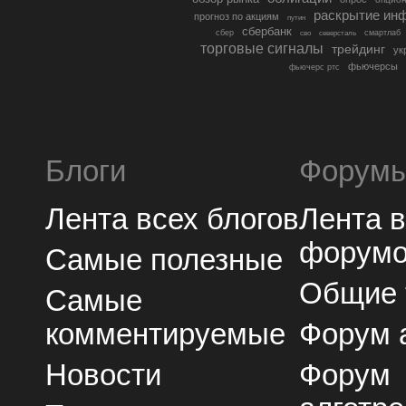
раскрытие ин
прогноз по акциям
путин
сбербанк
сбер
северсталь
смартлаб
сво
торговые сигналы
трейдинг
ук
фьючерсы
фьючерс ртс
Блоги
Форум
Лента всех блогов
Лента 
форум
Самые полезные
Общие
Самые
комментируемые
Форум 
Новости
Форум