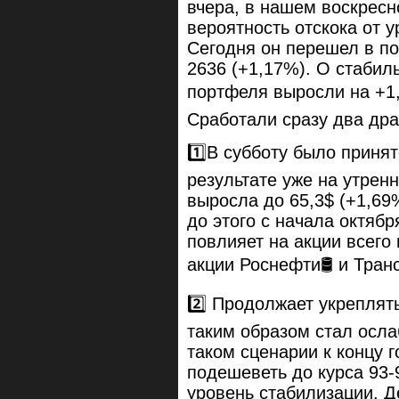
вчера, в нашем воскрес
вероятность отскока от 
Сегодня он перешел в п
2636 (+1,17%). О стабиль
портфеля выросли на +1
Сработали сразу два др
1️⃣В субботу было приня
результате уже на утрен
выросла до 65,3$ (+1,69
до этого с начала октябр
повлияет на акции всего
акции Роснефти🛢️ и Тра
2️⃣ Продолжает укреплять
таким образом стал осл
таком сценарии к концу 
подешеветь до курса 93-
уровень стабилизации. Д