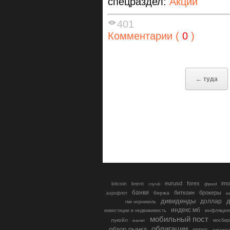
спецраздел:
Акции
401
Комментарии (
0
)
← туда
eurusd
forex
imo
bitcoin
brent
cnyrub
gbpusd
банки
биткоин
брокеры
биржа
аэрофлот
в
дивиденды
доллар
д
гмк норникель
индекс мб
инфляция
инвестиции в недвижимость
мобильный пост
лукойл
мосбир
магнит
облигации
обзор рынка
опрос
опцио