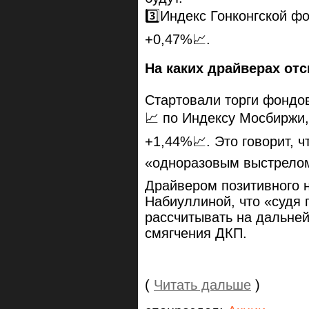
3️⃣Индекс Гонконгской ф
+0,47%📈.
На каких драйверах от
Стартовали торги фондов
📈 по Индексу Мосбиржи,
+1,44%📈. Это говорит, 
«одноразовым выстрелом
Драйвером позитивного 
Набиуллиной, что «судя
рассчитывать на дальне
смягчения ДКП.
(
Читать дальше
)