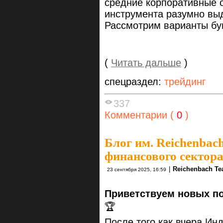
средние корпоративные о
инструмента разумно вы
Рассмотрим варианты бум
(
Читать дальше
)
спецраздел:
трейдинг
337
Комментарии (
0
)
Блог им. Reichenbac
финансового сектора
|
Reichenbach T
23 сентября 2025, 16:59
Приветствуем новых по
🏆
После того как вчера Ин