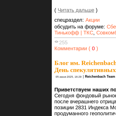
(
Читать дальше
)
спецраздел:
Акции
обсудить на форуме:
Сбе
Тинькофф | ТКС
,
Совком
255
Комментарии (
0
)
Блог им. Reichenbac
День спекулятивных
|
Reichenbach Team
05 июня 2025, 16:29
Приветствуем наших по
Сегодня фондовый рынок
после вчерашнего отрица
позиции 2831 Индекса М
продуманного геополитич