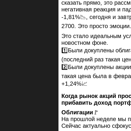
сказать прямо, это расс
негативная реакция и па
-1,81%📉, сегодня и зав
2700. Это просто эмоции
Это стало идеальным ус
новостном фоне.
1️⃣Были докуплены облиг
(последний раз такая це
2️⃣Были докуплены акции
такая цена была в февра
+1,24%📈
Когда рынок акций про
прибавить доход порт
Облигации
🚩
На прошлой неделе мы п
Сейчас актуально сфоку