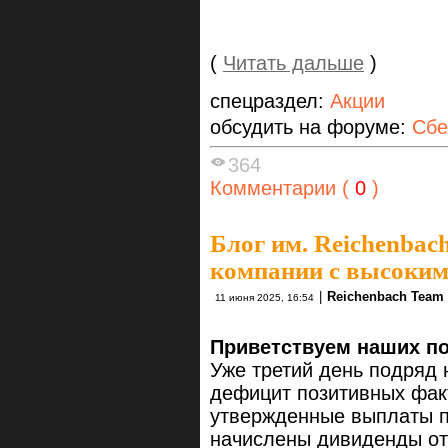
(
Читать дальше
)
спецраздел:
Акции
обсудить на форуме:
Сбе
364
Комментарии (
0
)
Блог им. Reichenbac
компании с высоким 
|
Reichenbach Team
11 июня 2025, 16:54
Приветствуем наших по
Уже третий день подряд 
дефицит позитивных фак
утвержденные выплаты п
начислены дивиденды от