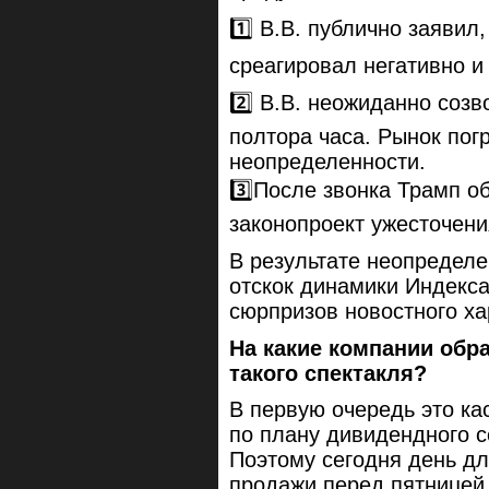
1️⃣ В.В. публично заявил
среагировал негативно и
2️⃣ В.В. неожиданно соз
полтора часа. Рынок пог
неопределенности.
3️⃣После звонка Трамп о
законопроект ужесточени
В результате неопределе
отскок динамики Индекса
сюрпризов новостного ха
На какие компании обр
такого спектакля?
В первую очередь это ка
по плану дивидендного с
Поэтому сегодня день дл
продажи перед пятницей