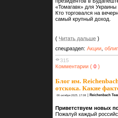
президентов в Будапешт
«Томагавк» для Украины 
Кто торговался на вечерн
самый крупный доход.
(
Читать дальше
)
спецраздел:
Акции
,
обли
315
Комментарии (
0
)
Блог им. Reichenbac
отскока. Какие фак
|
Reichenbach Te
06 октября 2025, 17:08
Приветствуем новых по
Пожалуй каждый российс