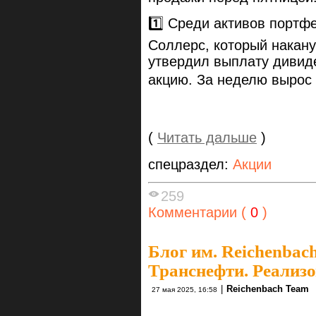
1️⃣ Среди активов портф
Соллерс, который накану
утвердил выплату дивиде
акцию. За неделю вырос 
(
Читать дальше
)
спецраздел:
Акции
259
Комментарии (
0
)
Блог им. Reichenbac
Транснефти. Реализо
|
Reichenbach Team
27 мая 2025, 16:58