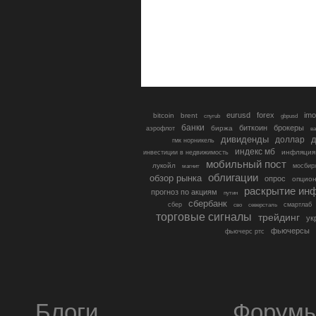
eurusd
forex
imo
bitcoin
brent
cnyrub
gbpusd
банки
биткоин
брокеры
биржа
аэрофлот
в
дивиденды
доллар
д
гмк норникель
индекс мб
инфляция
инвестиции в недвижимость
мобильный пост
лукойл
мосбир
магнит
облигации
обзор рынка
опрос
опцио
раскрытие ин
прогноз по акциям
путин
сбербанк
сбер
северсталь
смартлаб
сво
торговые сигналы
трейдинг
ук
фьючерсы
фьючерс ртс
Блоги
Форум