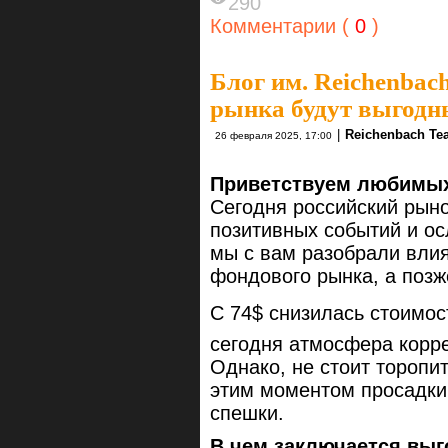
290
Комментарии (
0
)
Блог им. Reichenbac
рынка будут выгодн
|
Reichenbach Te
26 февраля 2025, 17:00
Приветствуем любимых 
Сегодня российский рыно
позитивных событий и о
мы с вам разобрали влия
фондового рынка, а поз
С 74$ снизилась стоимост
сегодня атмосфера корре
Однако, не стоит торопи
этим моментом просадки 
спешки.
В чем заключается выг