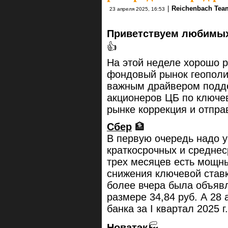
|
Reichenbach Tea
23 апреля 2025, 16:53
Приветствуем любимых 
👍
На этой неделе хорошо р
фондовый рынок геополи
важным драйвером подде
акционеров ЦБ по ключев
рынке коррекция и отпр
Сбер
🏦
В первую очередь надо уч
краткосрочных и среднес
трех месяцев есть мощны
снижения ключевой ставк
более вчера была объяв
размере 34,84 руб. А 2
банка за I квартал 2025 г.
Новатэк
🏭