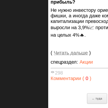
прибыль?
Не нужно инвестору орие
фишки, а иногда даже к
капитализации превосход
выросли на 3,9%📈 прот
на целых 4%🔥.
(
Читать дальше
)
спецраздел:
Акции
298
Комментарии (
0
)
← туда