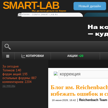
SMART-LAB
Новый дизайн
Мы делаем деньги на бирже
РЕКЛАМА • CONFA.SMART-LAB.RU
КОТИРОВКИ
АКЦИИ
+20
За сегодня
Топиков: 140
форум акций: 193
остальные форумы: 887
комментариев: 2204
за месяц
Блог им. Reichenbac
избежать ошибок и с
|
Reichenbach Team
16 июня 2026, 16:42