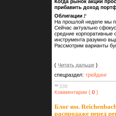
Когда рынок акций про
прибавить доход порт
Облигации
🚩
На прошлой неделе мы п
Сейчас актуально сфоку
средние корпоративные о
инструмента разумно вы
Рассмотрим варианты бум
(
Читать дальше
)
спецраздел:
трейдинг
338
Комментарии (
0
)
Блог им. Reichenbac
распродаже перед р