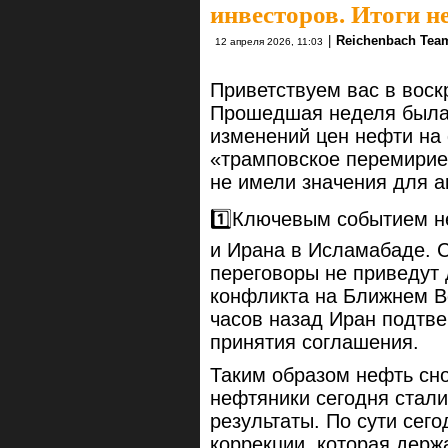
инвесторов. Итоги н
|
Reichenbach Tea
12 апреля 2026, 11:03
Приветствуем вас в воск
Прошедшая неделя была 
изменений цен нефти на 
«трамповское перемирие
не имели значения для а
1️⃣Ключевым событием н
и Ирана в Исламабаде. С
переговоры не приведут
конфликта на Ближнем Во
часов назад Иран подтв
принятия соглашения.
Таким образом нефть сно
нефтяники сегодня стал
результаты. По сути сег
коррекции, которая держ