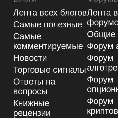
Лента всех блогов
Лента 
форум
Самые полезные
Общие
Самые
комментируемые
Форум 
Новости
Форум
алготре
Торговые сигналы
Форум
Ответы на
опцион
вопросы
Форум
Книжные
крипто
рецензии