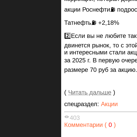
акции Роснефти⛽️ подрос
Татнефть⛽️ +2,18%
2️⃣Если вы не любите так
двинется рынок, то с эт
и интересными стали ак
за 2025 г. В первую оче
размере 70 руб за акцию
(
Читать дальше
)
спецраздел:
Акции
403
Комментарии (
0
)