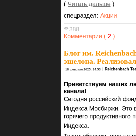
(
Читать дальше
)
спецраздел:
Акции
388
Комментарии (
2
)
Блог им. Reichenbac
эшелона. Реализовал
|
Reichenbach Te
18 февраля 2025, 14:53
Приветствуем наших л
канала!
Сегодня российский фон
Индекса Мосбиржи. Это 
горячего продуктивного 
Индекса.
Таким образом, еще на в