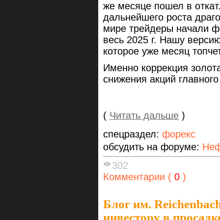
же месяце пошел в откат.
дальнейшего роста драго
мире трейдеры начали ф
весь 2025 г. Нашу верси
которое уже месяц топче
Именно коррекция золот
снижения акций главног
(
Читать дальше
)
спецраздел:
форекс
обсудить на форуме:
Неф
302
Комментарии (
0
)
Блог им. Reichenbac
инвестору в просадк