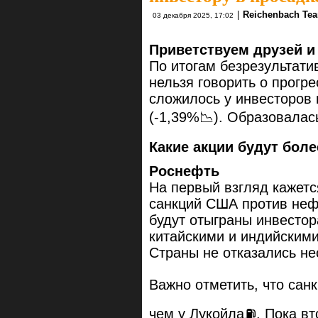
|
Reichenbach Te
03 декабря 2025, 17:02
Приветствуем друзей и
По итогам безрезультат
нельзя говорить о прогр
сложилось у инвесторов 
(-1,39%📉). Образовалас
Какие акции будут бол
Роснефть
На первый взгляд кажетс
санкций США против неф
будут отыграны инвестор
китайскими и индийским
Страны не отказались не
Важно отметить, что сан
чем у Лукойла⛽️. Пока вт