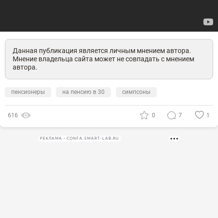
Данная публикация является личным мнением автора.
Мнение владельца сайта может не совпадать с мнением
автора.
пенсионеры
на пенсию в 30
симпсоны
616
0
7
1
РЕКЛАМА • CONFA.SMART-LAB.RU