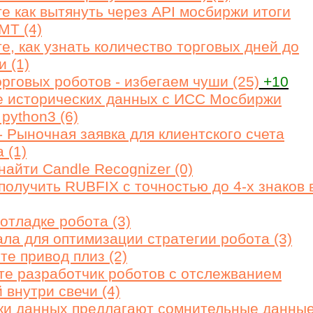
е как вытянуть через API мосбиржи итоги
MT (4)
е, как узнать количество торговых дней до
и (1)
орговых роботов - избегаем чуши (25)
+10
 исторических данных с ИСС Мосбиржи
python3 (6)
- Рыночная заявка для клиентского счета
 (1)
найти Candle Recognizer (0)
получить RUBFIX с точностью до 4-х знаков 
отладке робота (3)
ла для оптимизации стратегии робота (3)
те привод плиз (2)
те разработчик роботов с отслежванием
 внутри свечи (4)
ки данных предлагают сомнительные данны