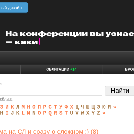
вый дизайн
ОБЛИГАЦИИ
+14
БРО
5
ейдинг
З
И
К
Л
М
Н
О
П
Р
С
Т
У
Ф
Х
Ц
Ч
Ш
Щ
Э
Ю
Я
»
H
I
J
K
L
M
N
O
P
Q
R
S
T
U
V
W
X
Y
Z
»
а на СЛ и сразу о сложном :) (8)