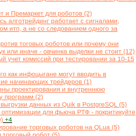
т и Премаркет для роботов (2)
сь алготрейдинг работает с сигналами,
ом итп, а не со следованием одного за
против тоговых роботов или почему они
к или иначе - овчинка выделки не стоит (12)
й учет комиссий при тестировании за 10-15
го как инфоцыгане могут вводить в
ие начинающих трейдеров (1)
ны проектирования и внутреннюю
у программ (2)
выгрузки данных из Quik в PostgreSQL (5)
оптимизации для фьюча РТФ - покритикуйте
)
+4
рование торговых роботов на QLua (5)
 торговый робот (5)