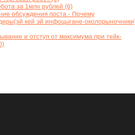
бота за 1млн рублей (6)
ие обсуждения поста - Почему
еры(эй кей эй инфоцыгане-околорыночники
ывание и отступ от максимума при тейк-
0)