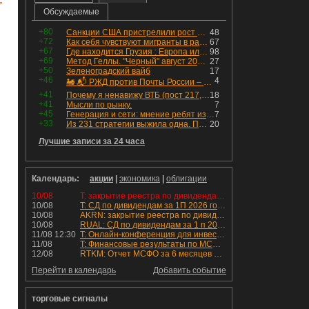
Обсуждаемые
+80
Санкции США пристрелили рост акций в России
48
+72
Как себя чувствуют мигранты в раю, в который они так стремились
67
+67
Где находится Грузия : Европа или Азия
98
+69
Метод Геллы. "Черный" август 2026 - быть или не быть?
27
+50
Зеленоградский вайб
17
+46
4
🚂 📬 РЖД против Почты России – Какие облигации выбрать?
+41
Почему я ненавижу ВТБ (пост 217, 12+)
18
+41
Мысли по рынку.
7
+45
Генерация и сети: мнение ребят из индустрии
7
+33
Из 231 стратегии выжила одна. Показываю, как она устроена
20
Лучшие записи за 24 часа
Календарь:
акции
|
экономика
|
облигации
10/08
T: закрытие реестра по дивидендам 4.6 руб
10/08
T: СД по дивидендам за 1П 2026 года.
10/08
AKRN: закрытие реестра по дивидендам 235 руб
10/08
RUAL: СД по дивидендам за 1 п 2026 года.
11/08 12:30
T: Онлайн-конференция для инвесторов и аналитиков
11/08
T: Финансовые результаты по МСФО за 2к 2026 года
12/08
RTKM: Отчет МСФО за 6 месяцев 2026 года
Перейти в календарь
Добавить событие
торговые сигналы