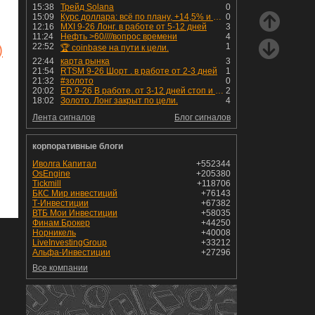
15:38
Трейд Solana
0
15:09
Курс доллара: всё по плану, +14,5% и рост продолжается!
0
12:16
MXI 9-26 Лонг. в работе от 5-12 дней
3
11:24
Нефть >60////вопрос времени
4
)
22:52
1
🏆 coinbase на пути к цели.
22:44
карта рынка
3
21:54
RTSM 9-26 Шорт . в работе от 2-3 дней
1
21:32
#золото
0
20:02
ED 9-26 В работе. от 3-12 дней стоп и профит установлен
2
18:02
Золото. Лонг закрыт по цели.
4
Лента сигналов
Блог сигналов
корпоративные блоги
Иволга Капитал
+552344
OsEngine
+205380
Tickmill
+118706
БКС Мир инвестиций
+76143
Т-Инвестиции
+67382
ВТБ Мои Инвестиции
+58035
Финам Брокер
+44250
Норникель
+40008
LiveInvestingGroup
+33212
Альфа-Инвестиции
+27296
Все компании