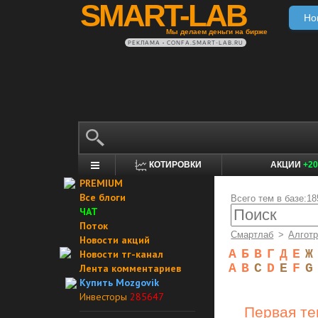
SMART-LAB
Но
Мы делаем деньги на бирже
РЕКЛАМА • CONFA.SMART-LAB.RU
КОТИРОВКИ
АКЦИИ
+20
PREMIUM
Все блоги
Всего тем в базе
:18
ЧАТ
Поток
Смартлаб
>
Алготр
Новости акций
А
Б
В
Г
Д
Е
Ж
Новости тг-канал
A
B
C
D
E
F
G
Лента комментариев
Купить Mozgovik
Инвесторы
285647
Первая тем