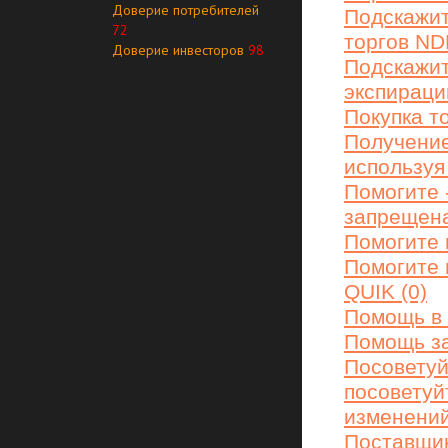
Доверие потребителей
Подскажит
72
торгов ND
Доверие инвесторов
98
Подскажит
экспираци
Покупка т
Получение
используя 
Помогите 
запрещена
Помогите 
Помогите 
QUIK (0)
Помощь в 
Помощь за
Посоветуй
посоветуй
изменений
Поставщи