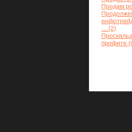
Продам ро
Продолжен
инфотрейд
... (2)
Проскальз
профите (