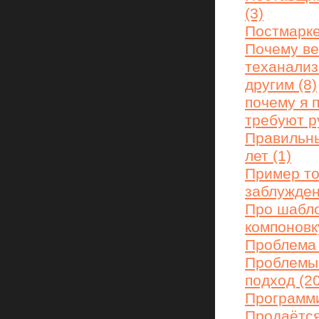
(3)
Постмарке
Почему ве
теханализ
другим (8)
почему я 
требуют ру
Правильны
лет (1)
Пример то
заблужден
Про шабло
компоновк
Проблема 
Проблемы 
подход (20
Программи
Продаётся