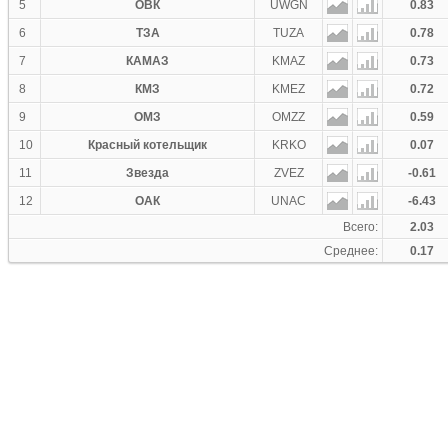
5
ОВК
UWGN
0.83
6
ТЗА
TUZA
0.78
7
КАМАЗ
KMAZ
0.73
8
КМЗ
KMEZ
0.72
9
ОМЗ
OMZZ
0.59
10
Красный котельщик
KRKO
0.07
11
Звезда
ZVEZ
-0.61
12
ОАК
UNAC
-6.43
Всего:
2.03
Среднее:
0.17