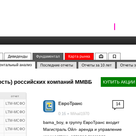
Дивиденды
Фундаментал
Карта рынка
ентальный анализ
Последние отчеты
Отчеты за 10 лет
Отчеты з
мость) российских компаний ММВБ
КУПИТЬ АКЦИИ
отчет
ЕвроТранс
LTM-МСФО
14
LTM-МСФО
0:16
•
Mihail1970
LTM-МСФО
bama_boy, в группу ЕвроТранс входит
LTM-МСФО
Магистраль Ойл- аренда и управление