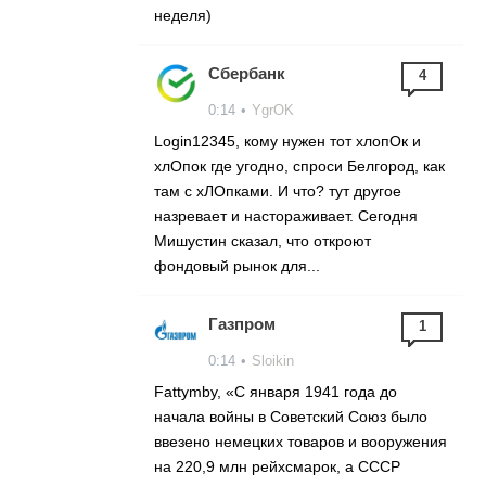
неделя)
Сбербанк
4
0:14
•
YgrOK
Login12345, кому нужен тот хлопОк и
хлОпок где угодно, спроси Белгород, как
там с хЛОпками. И что? тут другое
назревает и настораживает. Сегодня
Мишустин сказал, что откроют
фондовый рынок для...
Газпром
1
0:14
•
Sloikin
Fattymby, «С января 1941 года до
начала войны в Советский Союз было
ввезено немецких товаров и вооружения
на 220,9 млн рейхсмарок, а СССР