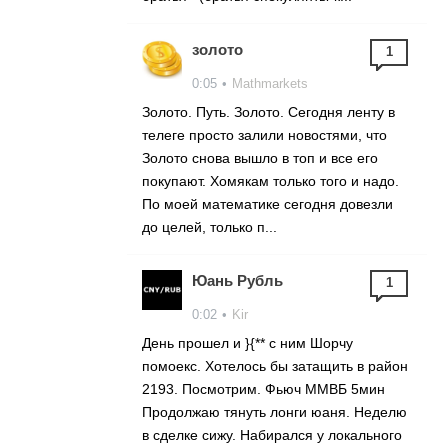
золото
1
0:05
•
Mathmarkets
Золото. Путь. Золото. Сегодня ленту в
телеге просто залили новостями, что
Золото снова вышло в топ и все его
покупают. Хомякам только того и надо.
По моей математике сегодня довезли
до целей, только п...
Юань Рубль
1
0:02
•
Kir
День прошел и }{** с ним Шорчу
помоекс. Хотелось бы затащить в район
2193. Посмотрим. Фьюч ММВБ 5мин
Продолжаю тянуть лонги юаня. Неделю
в сделке сижу. Набирался у локального