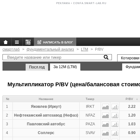
РЕКЛАМА • CONFA.SMART-LAB.RU
НАПИСАТЬ В БЛОГ
смартлаб
фундаментальный анализ
LTM
P/BV
Котировки
За 12M (LTM)
Фундам
Посл.год
Мультипликатор P/BV (цена/балансовая стои
№
Название
Тикер
P/BV
1
Яковлев (Иркут)
IRKT
2.22
2
Нефтекамский автозавод (Нефаз)
NFAZ
1.20
3
Павловский автобус
PAZA
1.03
4
Соллерс
SVAV
0.90