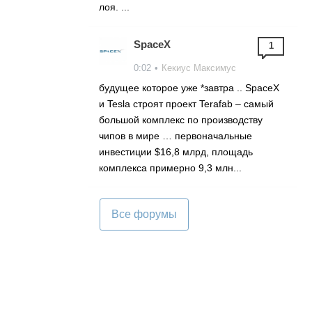
лоя. ...
SpaceX
1
0:02
•
Кекиус Максимус
будущее которое уже *завтра .. SpaceX
и Tesla строят проект Terafab – самый
большой комплекс по производству
чипов в мире … первоначальные
инвестиции $16,8 млрд, площадь
комплекса примерно 9,3 млн...
Все форумы