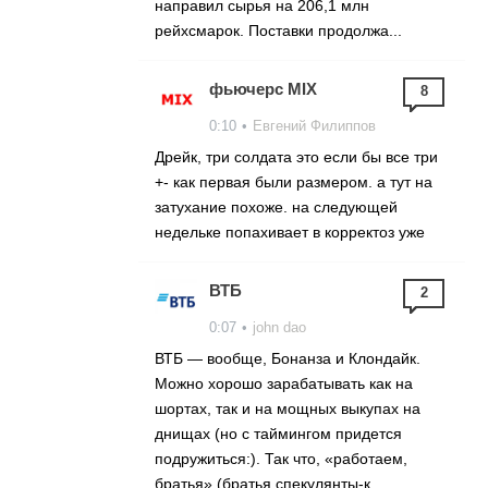
направил сырья на 206,1 млн
рейхсмарок. Поставки продолжа...
фьючерс MIX
8
0:10
•
Евгений Филиппов
Дрейк, три солдата это если бы все три
+- как первая были размером. а тут на
затухание похоже. на следующей
недельке попахивает в корректоз уже
ВТБ
2
0:07
•
john dao
ВТБ — вообще, Бонанза и Клондайк.
Можно хорошо зарабатывать как на
шортах, так и на мощных выкупах на
днищах (но с таймингом придется
подружиться:). Так что, «работаем,
братья» (братья спекулянты-к...