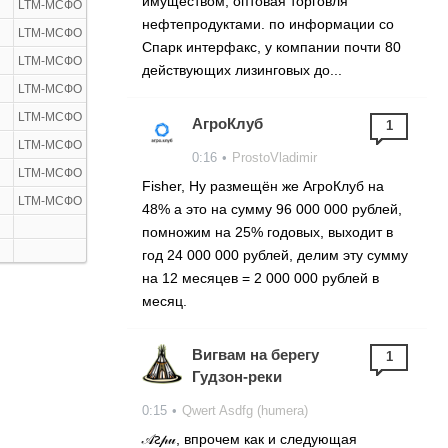
имуществом, оптовая торговля
LTM-МСФО
нефтепродуктами. по информации со
LTM-МСФО
Спарк интерфакс, у компании почти 80
LTM-МСФО
действующих лизинговых до...
LTM-МСФО
LTM-МСФО
АгроКлуб
1
LTM-МСФО
0:16
•
ProstoVladimir
LTM-МСФО
Fisher, Ну размещён же АгроКлуб на
LTM-МСФО
48% а это на сумму 96 000 000 рублей,
помножим на 25% годовых, выходит в
год 24 000 000 рублей, делим эту сумму
на 12 месяцев = 2 000 000 рублей в
месяц.
Вигвам на берегу
1
Гудзон-реки
0:15
•
Qwert Asdfg (humera)
𝒜ꙅ𝓅𝓊, впрочем как и следующая