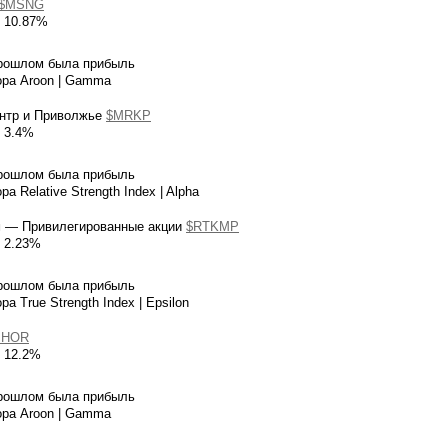
$MSNG
я 10.87%
прошлом была прибыль
ора Aroon | Gamma
ентр и Приволжье
$MRKP
 3.4%
прошлом была прибыль
а Relative Strength Index | Alpha
м — Привилегированные акции
$RTKMP
я 2.23%
прошлом была прибыль
а True Strength Index | Epsilon
PHOR
я 12.2%
прошлом была прибыль
ора Aroon | Gamma