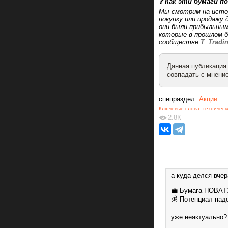
❓ Как эти бумаги по
Мы смотрим на истори
покупку или продажу 
они были прибыльны
которые в прошлом 
сообществе
T_Tradi
Данная публикация
совпадать с мнение
спецраздел:
Акции
Ключевые слова:
техническ
2.8К
а куда делся вче
💼 Бумага НОВА
💰 Потенциал пад
уже неактуально?