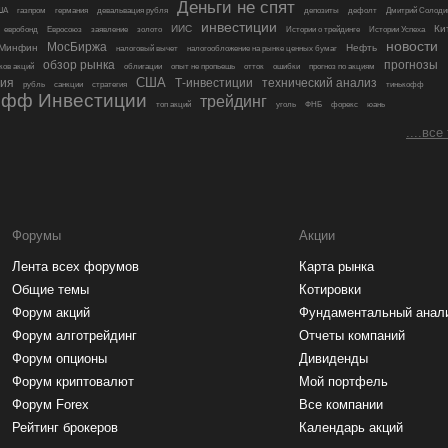
Деньги не спят
ША
газпром
германия
девальвация рубля
депозиты
дефолт
Дмитрий Солоди
инвестиции
ИИС
Ки
евробонд
Евросоюз
заявление
золото
Истории о трейдинге
Истории Успеха
новости
МосБиржа
Минфин
Нефть
налоговый вычет
налогообложение на рынке ценных бумаг
обзор рынка
прогнозы
ков акций
облигации
опыт не пропьешь
отток
ошибки
прогноз по акциям
США
сия
Т-инвестиции
технический анализ
рубль
санкции
стратегия
тинькофф
офф Инвестиции
трейдинг
топ акций
уголь
ФНБ
форекс
юань
....все
Форумы
Акции
Лента всех форумов
Карта рынка
Общие темы
Котировки
Форум акций
Фундаментальный анал
Форум алготрейдинг
Отчеты компаний
Форум опционы
Дивиденды
Форум криптовалют
Мой портфель
Форум Forex
Все компании
Рейтинг брокеров
Календарь акций