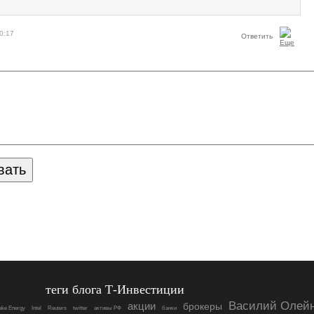
0:17
Ответить
теги блога Т-Инвестиции
Василий Олей
акции
брокеры
ke Energy
Intel
Reuters
twitter
активы РФ
банки