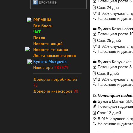
💰 Потенциал роста 5
ВКонтакте
🗓 Срок 24 дня
💡 В 95% случаев в 
🔍 На основе индикат
PREMIUM
Все блоги
💼 Бумага Казаньорг
ЧАТ
💰 Потенциал роста 1
Поток
🗓 Срок 25 дней
Новости акций
💡 В 92% случаев в 
Новости тг-канал
🔍 На основе индикат
Лента комментариев
Купить Mozgovik
💼 Бумага Калужская
Инвесторы
285679
💰 Потенциал роста 3
🗓 Срок 8 дней
Доверие потребителей
💡 В 92% случаев в 
🔍 На основе индикато
72
Доверие инвесторов
98
📉 Потенциал паден
💼 Бумага Магнит
$M
💰 Потенциал падени
🗓 Срок 12 дней
💡 В 91% случаев в 
🔍 На основе индикатор