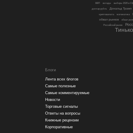
ВВП
вклады
выборы 2020 в С
Дональд Трамп
доллар рубль
криптовалюта
математика
обвал рынков
обвал рын
Рос
Российский рынок
Тиньк
Блоги
Лента всех блогов
Самые полезные
Самые комментируемые
Новости
Торговые сигналы
Ответы на вопросы
Книжные рецензии
Корпоративные