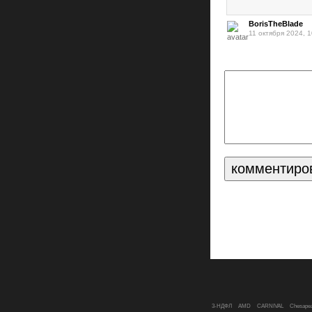
BorisTheBlade
11 октября 2024, 1
3-НДФЛ
AMD
CARNIVAL
Chesapea