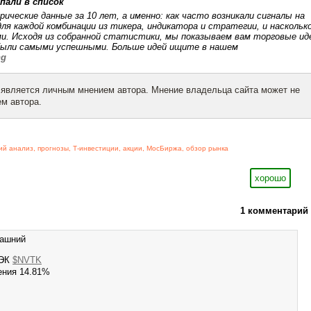
пали в список
ческие данные за 10 лет, а именно: как часто возникали сигналы на
для каждой комбинации из тикера, индикатора и стратегии, и наскольк
ми.
Исходя из собранной статистики, мы показываем вам торговые ид
были самыми успешными. Больше идей ищите в нашем
ng
 является личным мнением автора. Мнение владельца сайта может не
м автора.
ий анализ
,
прогнозы
,
Т-инвестиции
,
акции
,
МосБиржа
,
обзор рынка
хорошо
1 комментарий
рашний
ТЭК
$NVTK
ения 14.81%