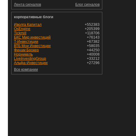
Лента сигналов
Блог сигналов
корпоративные блоги
Иволга Капитал
+552383
OsEngine
+205399
Tickmill
+118706
БКС Мир инвестиций
+76143
Т-Инвестиции
+67382
ВТБ Мои Инвестиции
+58035
Финам Брокер
+44250
Норникель
+40008
LiveInvestingGroup
+33212
Альфа-Инвестиции
+27296
Все компании