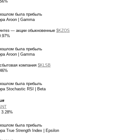
.56%
прошлом была прибыль
ора Aroon | Gamma
синтез — акции обыкновенные
$KZOS
0.97%
прошлом была прибыль
ора Aroon | Gamma
 сбытовая компания
$KLSB
.46%
прошлом была прибыль
ра Stochastic RSI | Beta
ия
GNT
я 3.28%
прошлом была прибыль
а True Strength Index | Epsilon