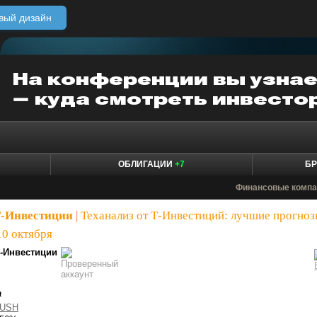
вый дизайн
ОБЛИГАЦИИ
+7
БР
Финансовые компа
Т-Инвестиции
|
Теханализ от Т-Инвестиций: лучшие прогноз
10 октября
-Инвестиции
а
USH