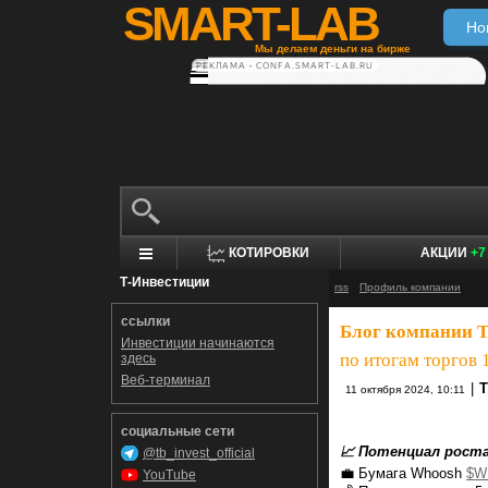
SMART-LAB
Но
Мы делаем деньги на бирже
РЕКЛАМА • CONFA.SMART-LAB.RU
КОТИРОВКИ
АКЦИИ
+7
Т-Инвестиции
rss
Профиль компании
ссылки
Блог компании 
Инвестиции начинаются
по итогам торгов 
здесь
Веб-терминал
|
Т
11 октября 2024, 10:11
социальные сети
📈 Потенциал рост
@tb_invest_official
💼 Бумага Whoosh
$W
YouTube