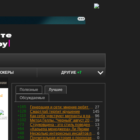
ОКЕРЫ
ДРУГИЕ
+7
нии
Полезные
Лучшие
ы
Обсуждаемые
+165
Генерация и сети: мнение ребят из индустрии
27
+128
Смартлаб терпит крушение
145
+110
Как себя чувствуют мигранты в раю, в который они так стремились
96
+102
Метод Геллы. "Черный" август 2026 - быть или не быть?
39
+73
Струковщина - это стиль поведения, известный всем в секторе золотодобычи.
13
+64
«Карьера менеджера» Ли Якокки
7
+48
Несколько интересных инсайтов по "Озону"
6
+50
Поучительная история о прогнозировании
0