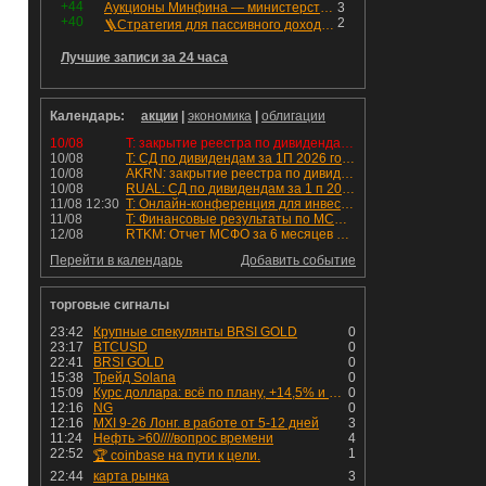
+44
Аукционы Минфина — министерство всё ещё не придумало "лекарство" для рынка ОФЗ. Ликвидности банкам не хватает это по РЕПО аукционам!
3
+40
2
🪜Стратегия для пассивного дохода: Лестница облигаций
Лучшие записи за 24 часа
Календарь:
акции
|
экономика
|
облигации
10/08
T: закрытие реестра по дивидендам 4.6 руб
10/08
T: СД по дивидендам за 1П 2026 года.
10/08
AKRN: закрытие реестра по дивидендам 235 руб
10/08
RUAL: СД по дивидендам за 1 п 2026 года.
11/08 12:30
T: Онлайн-конференция для инвесторов и аналитиков
11/08
T: Финансовые результаты по МСФО за 2к 2026 года
12/08
RTKM: Отчет МСФО за 6 месяцев 2026 года
Перейти в календарь
Добавить событие
торговые сигналы
23:42
Крупные спекулянты BRSI GOLD
0
23:17
BTCUSD
0
22:41
BRSI GOLD
0
15:38
Трейд Solana
0
15:09
Курс доллара: всё по плану, +14,5% и рост продолжается!
0
12:16
NG
0
12:16
MXI 9-26 Лонг. в работе от 5-12 дней
3
11:24
Нефть >60////вопрос времени
4
22:52
1
🏆 coinbase на пути к цели.
22:44
карта рынка
3