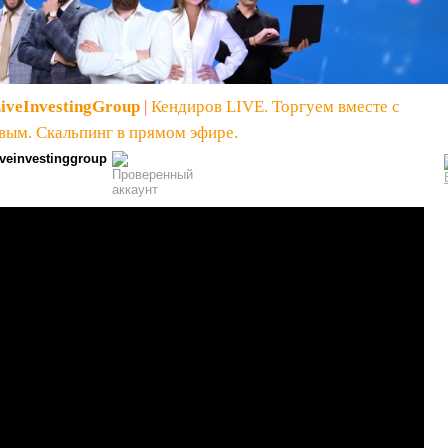
iveInvestingGroup
|
Кендиров LIVE. Торгуем вместе с
ым. Скальпинг в прямом эфире.
iveinvestinggroup