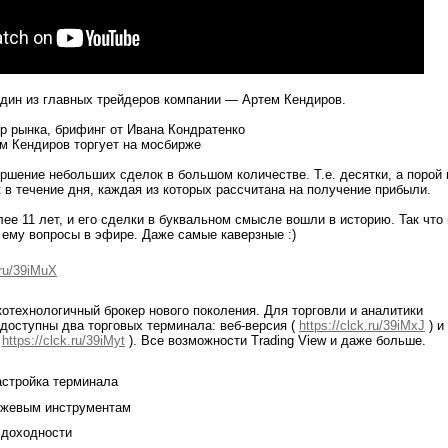
дин из главных трейдеров компании — Артем Кендиров.
р рынка, брифинг от Ивана Кондратенко
м Кендиров торгует на мосбирже
ршение небольших сделок в большом количестве. Т.е. десятки, а порой 
 в течение дня, каждая из которых рассчитана на получение прибыли.
лее 11 лет, и его сделки в буквальном смысле вошли в историю. Так что
 ему вопросы в эфире. Даже самые каверзные :)
.ru/39iMuX
котехнологичный брокер нового поколения. Для торговли и аналитики
доступны два торговых терминала: веб-версия (
https://clck.ru/39iMxJ
) и
(
https://clck.ru/39iMyt
). Все возможности Trading View и даже больше.
стройка терминала
ржевым инструментам
 доходности