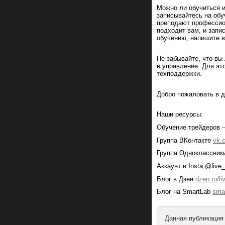
Можно ли обучиться 
записывайтесь на об
преподают профессио
подходит вам, и запи
обучению, напишите 
Не забывайте, что вы 
в управление. Для эт
техподдержки.
Добро пожаловать в д
Наши ресурсы:
Обучение трейдеров
Группа ВКонтакте
vk.
Группа Одноклассник
Аккаунт в Insta @live
Блог в Дзен
dzen.ru/l
Блог на SmartLab
smar
Данная публикация