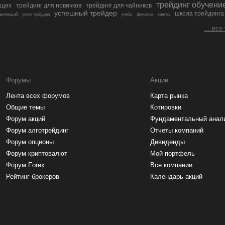
трейдинг обучени
ющих
трейдинг для новичков
трейдинг для чайников
успешный трейдер
школа трейдинга
авляющий
успех трейдера
учеба
финансы
халява
....все
Форумы
Акции
Лента всех форумов
Карта рынка
Общие темы
Котировки
Форум акций
Фундаментальный анал
Форум алготрейдинг
Отчеты компаний
Форум опционы
Дивиденды
Форум криптовалют
Мой портфель
Форум Forex
Все компании
Рейтинг брокеров
Календарь акций