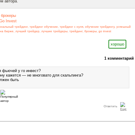
м автора.
,
брокеры
Go Invest
ональный трейдинг
,
трейдинг обучение
,
трейдинг с нуля
,
обучение трейдингу
,
успешный
 на бирже
,
лучший трейдер
,
лучшие трейдеры
,
трейдинг
,
брокеры
,
go invest
хорошо
1 комментарий
я фьючей у го инвест?
ону кажется — не многовато для скальпинга?
олжен быть
Ответить