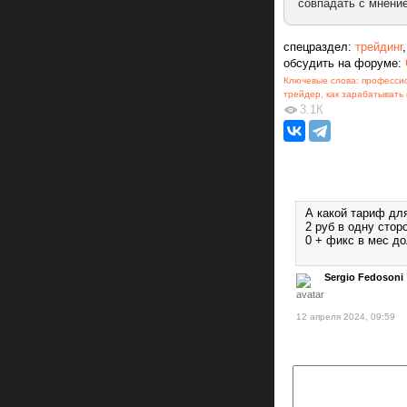
совпадать с мнение
спецраздел:
трейдинг
обсудить на форуме:
Ключевые слова:
професси
трейдер
,
как зарабатывать
3.1К
А какой тариф дл
2 руб в одну стор
0 + фикс в мес д
Sergio Fedosoni
12 апреля 2024, 09:59