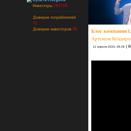
Инвесторы
285559
Доверие потребителей
72
Доверие инвесторов
98
Блог компании L
Артемом Кендиров
|
l
12 апреля 2024, 09:29