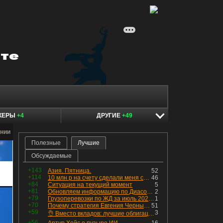
КЕРЫ
+4
ДРУГИЕ
+49
нии
Полезные
Лучшие
Обсуждаемые
+143
Азия. Пятница.
52
+114
10 млн р на счету сделали меня счастливым? Ожидание vs Реальность!
46
+84
Ситуация на текущий момент
5
+81
Обновляем информацию по Диасофту: дивиденды и выкуп
2
+79
Грузоперевозки по ЖД за июль 2026 г. — четвёртый месяц подряд роста, чёрные металлы на уровне прошлого года, а каменный уголь в плюсе.
1
+70
Почему стратегия Евгения Черных приведет вас к убыткам в 2026 году
51
+59
3
👌 Вместо вкладов: лучшие облигации — только супер надёжные
+56