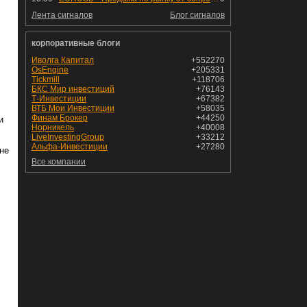
Лента сигналов
Блог сигналов
корпоративные блоги
Иволга Капитал
+552270
OsEngine
+205331
Tickmill
+118706
БКС Мир инвестиций
+76143
Т-Инвестиции
+67382
ВТБ Мои Инвестиции
+58035
Финам Брокер
+44250
и
Норникель
+40008
LiveInvestingGroup
+33212
Альфа-Инвестиции
+27280
 не
Все компании