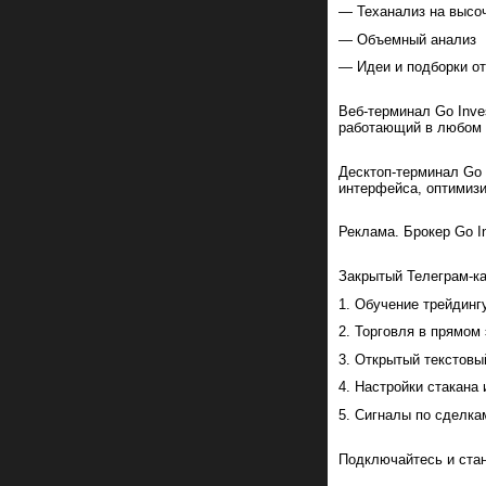
— Теханализ на высо
— Объемный анализ
— Идеи и подборки от
Веб-терминал Go Inve
работающий в любом м
Десктоп-терминал Go 
интерфейса, оптимизи
Реклама. Брокер Go I
Закрытый Телеграм-к
1. Обучение трейдинг
2. Торговля в прямом
3. Открытый текстовы
4. Настройки стакана
5. Сигналы по сделка
Подключайтесь и стан