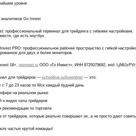
чайшем уровне
 аналитиков Go Invest
st: профессиональный терминал для трейдинга с гибкими настройками,
есте, где есть ноутбук.
Invest PRO: профессиональное рабочее пространство с гибкой настройк
рованное для двух и более мониторов.
nvest 18+,
goinvest.ru
ООО «Го Инвест», ИНН 9725079692, erid: LjN8JzPVt
анал для трейдеров —
schoollive.ru/liveonline/
— это:
у с 7 до 23 часов по Мск каждый будний день
 эфире на реальном рынке
й и видео чаты трейдеров
 и рекомендации по торговле
м от трейдеров, которые реально совершают их, а не просто дают совет
ьте частью крутой команды!