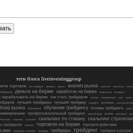
теги блога liveinvestinggroup
анализ рынка
ритм торговли
алготрейдинг
америка
анализ
аналитик
аналитика
бесп
деньги на бирже
заработок на бирже
рейдеров
инвестиции
интервью
к зарабатывать на бирже
как стать трейдером
конкурс
конференция
курс
курсы
ейдеров
лучшие трейдеры
лучший трейдер
мосбиржа
марафон
московская би
бзор рынка
обучение трейдингу
основы трейдинга
обучение
оффт
раммирование
профессиональный трейдинг
разбор
прямой эфир
розыгрыш
рос
скальпинг по стакану
скальпинг стратегии
 Алексеев
скальпер
скальпинг
торговля на бирже
ть трейдером
торговля роботами
торговля
трейдинг
рсами
трейдеры
трейдинг в россии
торговые сигналы
трейдер