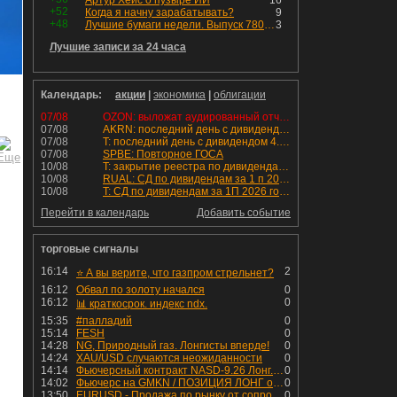
Артур Хейс о пузыре ИИ
16
+52
Когда я начну зарабатывать?
9
+48
Лучшие бумаги недели. Выпуск 780 – обновления для пятницы
3
Лучшие записи за 24 часа
Календарь:
акции
|
экономика
|
облигации
07/08
OZON: выложат аудированный отчет МСФО 1П2026
07/08
AKRN: последний день с дивидендом 235 руб
07/08
T: последний день с дивидендом 4.6 руб
07/08
SPBE: Повторное ГОСА
10/08
T: закрытие реестра по дивидендам 4.6 руб
10/08
RUAL: СД по дивидендам за 1 п 2026 года.
10/08
T: СД по дивидендам за 1П 2026 года.
Перейти в календарь
Добавить событие
торговые сигналы
16:14
2
⭐️ А вы верите, что газпром стрельнет?
16:12
Обвал по золоту начался
0
16:12
0
📊 краткосрок. индекс ndx.
15:35
#палладий
0
15:14
FESH
0
14:28
NG, Природный газ. Лонгисты вперде!
0
14:24
XAU/USD случаются неожиданности
0
14:14
Фьючерсный контракт NASD-9.26 Лонг. В работе.
0
14:02
Фьючерс на GMKN / ПОЗИЦИЯ ЛОНГ от 27,07,2026 Закрыто по цели
0
13:50
EURUSD - Продажа по рынку от сопротивления
0