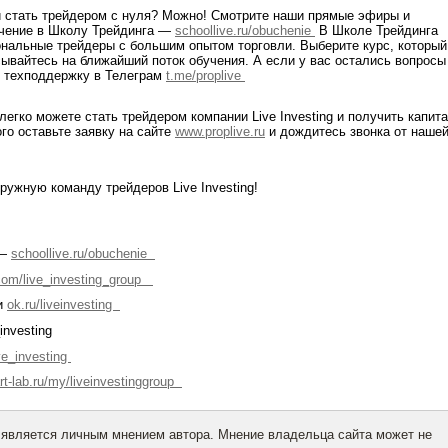
и стать трейдером с нуля? Можно! Смотрите наши прямые эфиры и
учение в Школу Трейдинга —
schoollive.ru/obuchenie
В Школе Трейдинга
нальные трейдеры с большим опытом торговли. Выберите курс, который
сывайтесь на ближайший поток обучения. А если у вас остались вопросы
в техподдержку в Телеграм
t.me/proplive
легко можете стать трейдером компании Live Investing и получить капит
ого оставьте заявку на сайте
www.proplive.ru
и дождитесь звонка от наше
ружную команду трейдеров Live Investing!
 —
schoollive.ru/obuchenie
com/live_investing_group
и
ok.ru/liveinvesting
_investing
ive_investing
t-lab.ru/my/liveinvestinggroup
 является личным мнением автора. Мнение владельца сайта может не