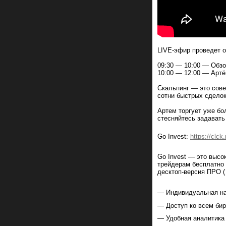
LIVE-эфир проведет о
09:30 — 10:00 — Обзо
10:00 — 12:00 — Артё
Скальпинг — это сове
сотни быстрых сделок
Артем торгует уже бо
стесняйтесь задавать
Go Invest:
https://clck
Go Invest — это высо
трейдерам бесплатно 
десктоп-версия ПРО 
— Индивидуальная на
— Доступ ко всем би
— Удобная аналитика