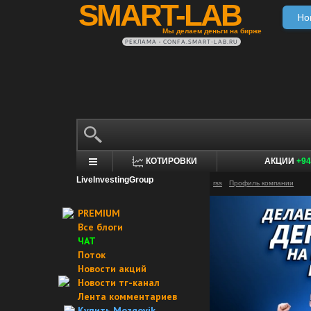
SMART-LAB
Но
Мы делаем деньги на бирже
РЕКЛАМА • CONFA.SMART-LAB.RU
КОТИРОВКИ
АКЦИИ
+94
LiveInvestingGroup
rss
Профиль компании
PREMIUM
Все блоги
ЧАТ
Поток
Новости акций
Новости тг-канал
Лента комментариев
Купить Mozgovik