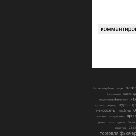
алго
Live Investing Group
акции
битва т
бесплатный
ка
искусственный интеллект
курсы тр
курсы по трейдингу
о
нейросеть
новый год
прог
пожелания
поздравления
рынки
рынок
сделки
Сергей
ста
смартлаб
торговля фьюче