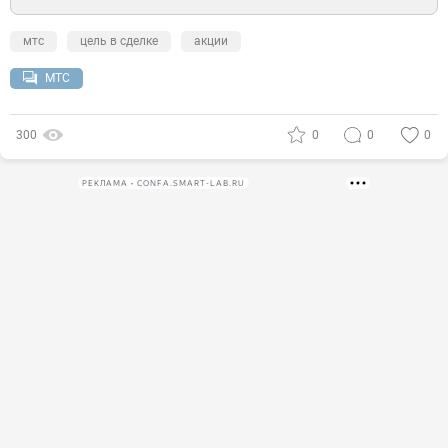
мтс
цель в сделке
акции
МТС
300
0
0
0
РЕКЛАМА • CONFA.SMART-LAB.RU