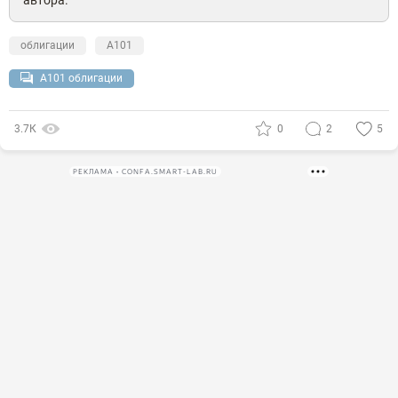
автора.
облигации
А101
А101 облигации
3.7К
0
2
5
РЕКЛАМА • CONFA.SMART-LAB.RU