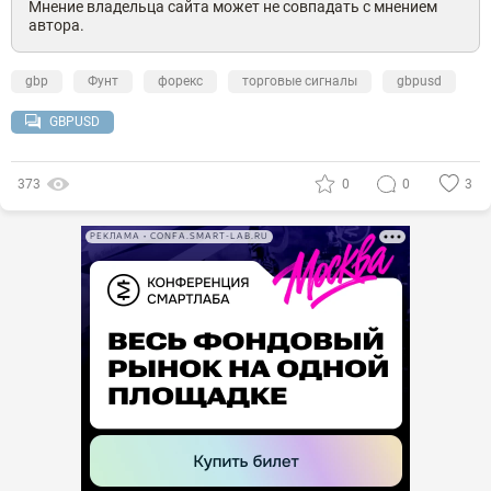
Мнение владельца сайта может не совпадать с мнением
автора.
gbp
Фунт
форекс
торговые сигналы
gbpusd
GBPUSD
373
0
0
3
РЕКЛАМА • CONFA.SMART-LAB.RU