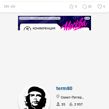
259
0
20
4
РЕКЛАМА • CONFA.SMART-LAB.RU
term80
Санкт-Петербург
35
2 957