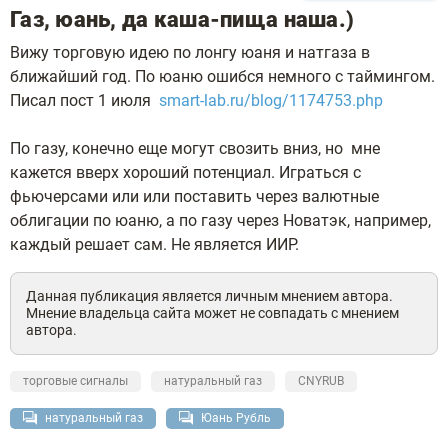
Газ, юань, да каша-пища наша.)
Вижу торговую идею по лонгу юаня и натгаза в
ближайший год. По юаню ошибся немного с таймингом.
Писал пост 1 июля
smart-lab.ru/blog/1174753.php
По газу, конечно еще могут свозить вниз, но мне
кажется вверх хороший потенциал. Играться с
фьючерсами или или поставить через валютные
облигации по юаню, а по газу через Новатэк, например,
каждый решает сам. Не является ИИР.
Данная публикация является личным мнением автора.
Мнение владельца сайта может не совпадать с мнением
автора.
торговые сигналы
натуральный газ
CNYRUB
натуральный газ
Юань Рубль