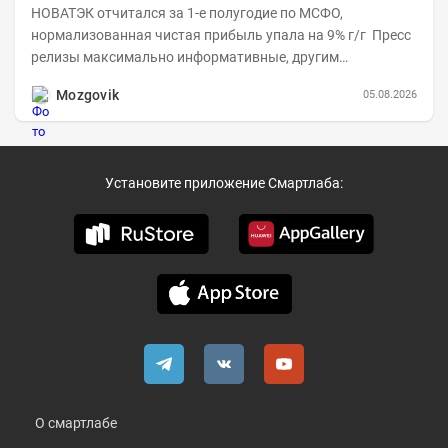
НОВАТЭК отчитался за 1-е полугодие по МСФО,
нормализованная чистая прибыль упала на 9% г/г Пресс
релизы максимально информативные, другим
компаниям в пример (тем более много цифр...
Mozgovik
05.08.2026
Установите приложение Смартлаба:
О смартлабе