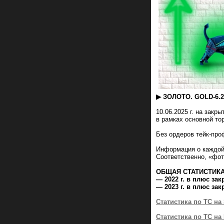
▶ ЗОЛОТО. GOLD-6.2
10.06.2025 г. на зак
в рамках основной то
Без ордеров тейк-про
Информация о каждой
Соответственно, «фо
ОБЩАЯ СТАТИСТИКА
— 2022 г. в плюс за
— 2023 г. в плюс за
Статистика по ТС на 
Статистика по ТС на