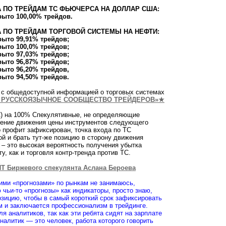
 ПО ТРЕЙДАМ ТС ФЬЮЧЕРСА НА ДОЛЛАР США:
крыто 100,00% трейдов.
 ПО ТРЕЙДАМ ТОРГОВОЙ СИСТЕМЫ НА НЕФТИ:
крыто 99,91% трейдов;
крыто 100,0% трейдов;
крыто 97,03% трейдов;
крыто 96,87% трейдов;
крыто 96,20% трейдов,
рыто 94,50% трейдов.
с общедоступной информацией о торговых системах
— РУССКОЯЗЫЧНОЕ СООБЩЕСТВО ТРЕЙДЕРОВ
»★
С) на 100% Спекулятивные, не определяющие
ление движения цены инструментов следующего
ко профит зафиксирован, точка входа по ТС
ой и брать тут-же позицию в сторону движения
 – это высокая вероятность получения убытка
у, как и торговля контр-тренда против ТС.
Биржевого спекулянта Аслана Бероева
кими «прогнозами» по рынкам не занимаюсь,
 чьи-то «прогнозы» как индикаторы, просто знаю,
позицию, чтобы в самый короткий срок зафиксировать
ом и заключается профессионализм в трейдинге.
я аналитиков, так как эти ребята сидят на зарплате
налитик — это человек, работа которого говорить