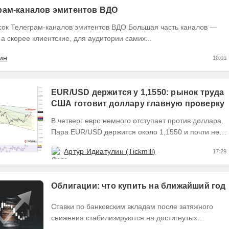
рам-каналов эмитентов ВДО
еграм-каналов эмитентов ВДО Большая часть каналов —
 а скорее клиентские, для аудитории самих...
ин
10:01
EUR/USD держится у 1,1550: рынок труда
США готовит доллару главную проверку
В четверг евро немного отступает против доллара.
Пара EUR/USD держится около 1,1550 и почти не
выходит за пределы узкого диапазона. Главным...
Артур Идиатулин (Tickmill)
17:29
Облигации: что купить на ближайший год
Ставки по банковским вкладам после затяжного
снижения стабилизируются на достигнутых