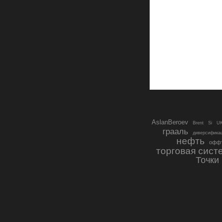
AslanBeroev
Brent
Si
UK
грааль
диверсификац
нефть
офф
торговая сист
Точки