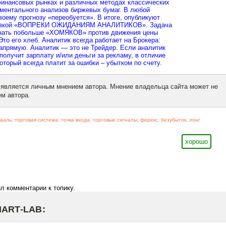
финансовых рынках и различных методах классических
ментального анализов биржевых бумаг. В любой
воему прогнозу «переобуется». В итоге, опубликуют
ровкой «ВОПРЕКИ ОЖИДАНИЯМ АНАЛИТИКОВ». Задача
гнать побольше «ХОМЯКОВ» против движения цены
Это его хлеб. Аналитик всегда работает на Брокера:
напрямую. Аналитик — это не Трейдер. Если аналитик
получит зарплату и/или деньги за рекламу, в отличие
оторый всегда платит за ошибки – убытком по счету.
 является личным мнением автора. Мнение владельца сайта может не
м автора.
рааль
,
торговая система
,
точка входа
,
торговые сигналы
,
форекс
,
безубыток
,
лонг
хорошо
л комментарии к топику.
MART-LAB: