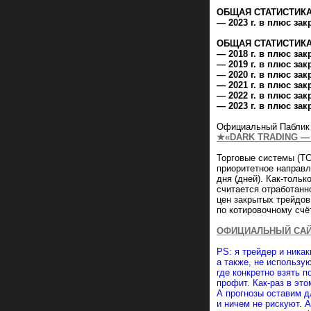
ОБЩАЯ СТАТИСТИКА
— 2023 г. в плюс за
ОБЩАЯ СТАТИСТИКА
— 2018 г. в плюс за
— 2019 г. в плюс за
— 2020 г. в плюс за
— 2021 г. в плюс за
— 2022 г. в плюс за
— 2023 г. в плюс зак
Официальный Паблик 
★«DARK TRADING 
Торговые системы (Т
приоритетное направ
дня (дней). Как-толь
считается отработанн
цен закрытых трейдов
по котировочному счёт
ОФИЦИАЛЬНЫЙ САЙТ 
PS: я трейдер и ника
а также, не использую
где конкретно взять 
профит. Как-раз в эт
А прогнозы оставим дл
и ничем не рискуют. А