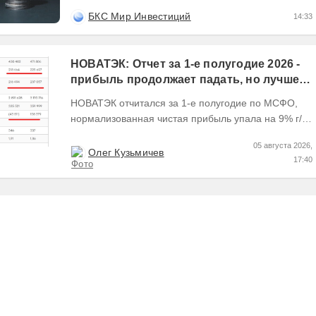
минимумах. Доходности облигаций эмитентов с
высоким...
БКС Мир Инвестиций
14:33
НОВАТЭК: Отчет за 1-е полугодие 2026 -
прибыль продолжает падать, но лучшее
впереди, если не прилетит
НОВАТЭК отчитался за 1-е полугодие по МСФО,
нормализованная чистая прибыль упала на 9% г/г
Пресс релизы максимально...
05 августа 2026,
Олег Кузьмичев
17:40