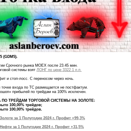
5 (GDM5).
рытии Срочного рынка МОЕХ после 23.45 мин.
рговой системы взят
ЛОНГ по цене 3322.1 п.п.
фит и стоп-лосс. С переносом через ночь.
 точке входа по ТС размещается не постфактум.
тошоп» прибылей по трейдам на 100% исключен.
 ПО ТРЕЙДАМ ТОРГОВОЙ СИСТЕМЫ НА ЗОЛОТЕ:
крыто 100,00% трейдов;
крыто 100,00% трейдов.
Золоте за 1 Полугодие 2024 г. Профит +99,3%
 Нефти за 1 Полугодие 2024 г. Профит +31,5%