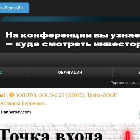
вый дизайн
1
ОБЛИГАЦИИ
Торговые сигн
ы!
|
🟢 ЗОЛОТО. GOLD-6.25 (GDМ5). Трейд-ЛОНГ.
 Асланом Бероевым.
aslanberoev.com