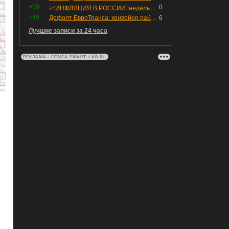
+50
0
📈ИНФЛЯЦИЯ В РОССИИ: недельная дефляция, но в годовом выражении рост 😢
+49
Дефолт ЕвроТранса: конвейер работает исправно
6
Лучшие записи за 24 часа
РЕКЛАМА • CONFA.SMART-LAB.RU