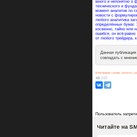
много и непонятно о 
технического и фунда
момент аналитик по с
новости с формули
любого аналитика за
определённых бумаг. 
косвенно, тайно или 
ошибся, он всё-равно 
от любого трейдера, к
Данная публикация
совпадать с мнение
Ключевые слова:
золото
,
г
160
Пользователь запрети
Читайте на S