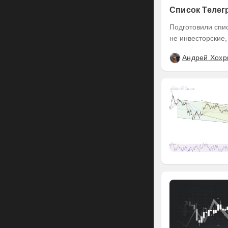
Список Телег
Подготовили список Тел
не инвесторские,
Андрей Хохр