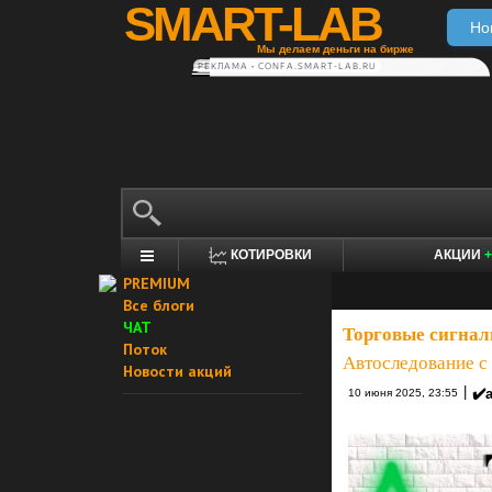
SMART-LAB
Но
Мы делаем деньги на бирже
РЕКЛАМА • CONFA.SMART-LAB.RU
КОТИРОВКИ
АКЦИИ
+
PREMIUM
Все блоги
ЧАТ
Торговые сигнал
Поток
Автоследование с
Новости акций
|
✔️
10 июня 2025, 23:55