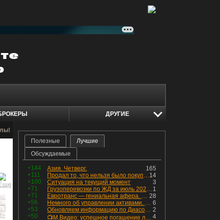
БРОКЕРЫ
ДРУГИЕ
алы!
Полезные
Лучшие
Обсуждаемые
+144
Азия. Четверг.
165
+111
Продал то, что нельзя было покупать. Изменения в портфеле
14
+100
Ситуация на текущий момент
3
+71
Грузоперевозки по ЖД за июль 2026 г. — четвёртый месяц подряд роста, чёрные металлы на уровне прошлого года, а каменный уголь в плюсе.
1
+71
Евротранс — гениальная афера. Собрал с инвесторов денег, выплатил дивидендов больше текущей капитализации и ушёл в дефолт
28
+56
Немного об управлении активами. Для заинтересованных
6
+53
Обновляем информацию по Диасофту: дивиденды и выкуп
2
+50
4
📺М.Видео: успешное погашение любимого флоатера