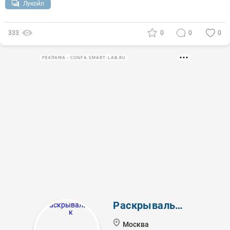
Лукойл
333
0
0
0
РЕКЛАМА • CONFA.SMART-LAB.RU
Раскрывальщик
Москва