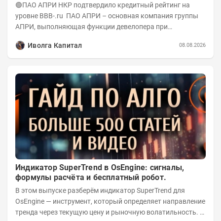
А-(RU) / Элит Строй присвоен на уровне BBB.ru)
🟢ПАО АПРИ НКР подтвердило кредитный рейтинг на
уровне BBB-.ru ПАО АПРИ – основная компания группы
АПРИ, выполняющая функции девелопера при
реализации проектов. Группа с 2014 года...
Иволга Капитал
08.08.2026
Индикатор SuperTrend в OsEngine: сигналы,
формулы расчёта и бесплатный робот.
В этом выпуске разберём индикатор SuperTrend для
OsEngine — инструмент, который определяет направление
тренда через текущую цену и рыночную волатильность. В